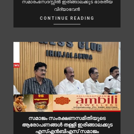
സമാരംഭസദസ്സിൽ ഇരിങ്ങാലക്കുട ഭാരതീയ
വിദ്യാഭവൻ
CONTINUE READING
സമാജം സംരക്ഷണസമിതിയുടെ
ആരോപണങ്ങൾ തള്ളി ഇരിങ്ങാലക്കുട
എസ്എൻബിഎസ് സമാജം