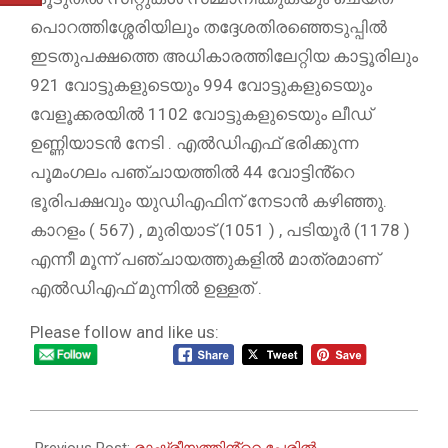
പൊറത്തിശ്ശേരിയിലും തദ്ദേശതിരഞ്ഞെടുപ്പിൽ
ഇടതുപക്ഷത്തെ അധികാരത്തിലേറ്റിയ കാട്ടൂരിലും
921 വോട്ടുകളുടെയും 994 വോട്ടുകളുടെയും
വേളൂക്കരയിൽ 1102 വോട്ടുകളുടെയും ലീഡ്
ഉണ്ണിയാടൻ നേടി . എൽഡിഎഫ് ഭരിക്കുന്ന
പൂമംഗലം പഞ്ചായത്തിൽ 44 വോട്ടിൻ്റെ
ഭൂരിപക്ഷവും യുഡിഎഫിന് നേടാൻ കഴിഞ്ഞു.
കാറളം ( 567) , മുരിയാട് (1051 ) , പടിയൂർ (1178 )
എന്നീ മൂന്ന് പഞ്ചായത്തുകളിൽ മാത്രമാണ്
എൽഡിഎഫ് മുന്നിൽ ഉള്ളത് .
Please follow and like us:
2026-
05-