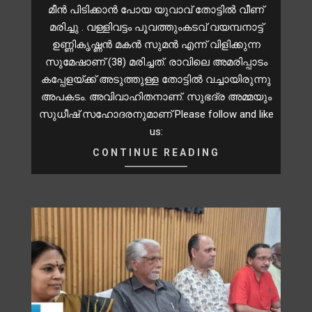
മീൻ പിടിക്കാൻ പോയ യുവാവ് തോട്ടിൽ വീണ്
മരിച്ചു . വള്ളിവട്ടം പൂവത്തുംകടവ് വയമ്പനാട്ട്
ഉണ്ണികൃഷ്ണൻ മകൻ സുമൻ എന്ന് വിളിക്കുന്ന
സുമേഷാണ് (38) മരിച്ചത്. രാവിലെ അമരിപ്പാടം
കപ്പേളയ്ക്ക് അടുത്തുള്ള തോട്ടിൽ വച്ചായിരുന്നു
അപകടം. അവിവാഹിതനാണ്. സുഭദ്ര അമ്മയും
സുധീഷ് സഹോദരനുമാണ് Please follow and like
us:
CONTINUE READING