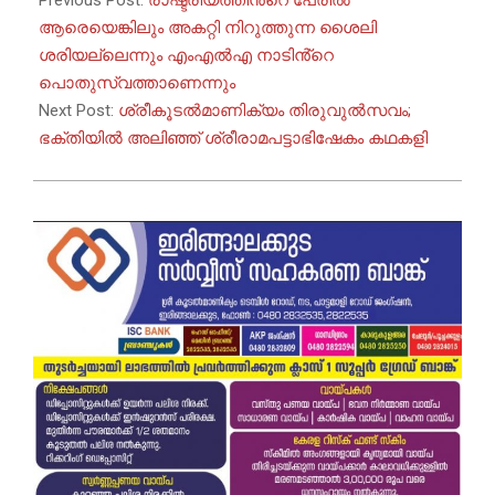
Previous Post:
രാഷ്ട്രീയത്തിൻ്റെ പേരിൽ
08
ആരെയെങ്കിലും അകറ്റി നിറുത്തുന്ന ശൈലി
ശരിയല്ലെന്നും എംഎൽഎ നാടിൻ്റെ
പൊതുസ്വത്താണെന്നും
Next Post:
ശ്രീകൂടൽമാണിക്യം തിരുവുൽസവം;
ഭക്തിയിൽ അലിഞ്ഞ് ശ്രീരാമപട്ടാഭിഷേകം കഥകളി