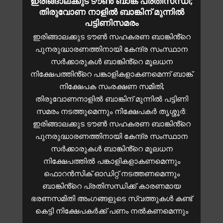
ഇരിങ്ങാലക്കുട ടൗൺ ബാങ്ക് പ്രതിസന്ധി;
തിരുവോണ നാളിൽ ബാങ്കിന് മുന്നിൽ
പട്ടിണിസമരം
ഇരിങ്ങാലക്കുട ടൗൺ സഹകരണ ബാങ്കിൻ്റെ
പുനരുദ്ധാരണത്തിനായി കേന്ദ്ര സംസ്ഥാന
സർക്കാരുകൾ ബാങ്കിൻ്റെ മൂലധന
നിക്ഷേപത്തിൻ്റെ പങ്കാളികളാകണമെന്ന് ബാങ്ക്
നിക്ഷേപക സംരക്ഷണ സമിതി;
തിരുവോണനാളിൽ ബാങ്കിന് മുന്നിൽ പട്ടിണി
സമരം നടത്തുമെന്നും നിക്ഷേപകർ തൃശ്ശൂർ:
ഇരിങ്ങാലക്കുട ടൗൺ സഹകരണ ബാങ്കിൻ്റെ
പുനരുദ്ധാരണത്തിനായി കേന്ദ്ര സംസ്ഥാന
സർക്കാരുകൾ ബാങ്കിൻ്റെ മൂലധന
നിക്ഷേപത്തിൽ പങ്കാളികളാകണമെന്നും
ഫൊറൻസിക് ഓഡിറ്റ് നടത്തണമെന്നും
ബാങ്കിൻ്റെ പ്രതിസന്ധിക്ക് കാരണമായ
ഭരണസമിതി അംഗങ്ങളുടെ സ്വത്തുകൾ കണ്ട്
കെട്ടി നിക്ഷേപകർക്ക് പണം നൽകണമെന്നും