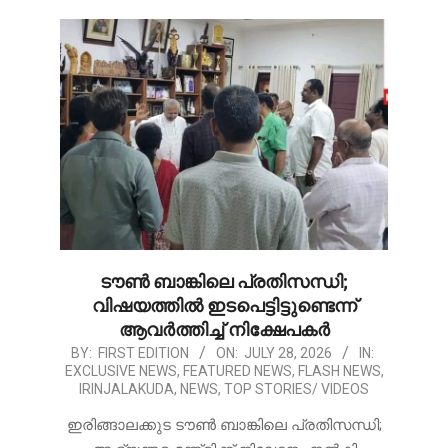
ടൗൺ ബാങ്കിലെ പ്രതിസന്ധി;
വിഷയത്തിൽ ഇടപെട്ടിട്ടുണ്ടെന്ന്
ആവർത്തിച്ച് നിക്ഷേപകർ
2026-
BY:
FIRST EDITION
ON:
JULY 28, 2026
IN:
EXCLUSIVE NEWS
,
FEATURED NEWS
,
FLASH NEWS
,
07-
IRINJALAKUDA
,
NEWS
,
TOP STORIES/ VIDEOS
28
ഇരിങ്ങാലക്കുട ടൗൺ ബാങ്കിലെ പ്രതിസന്ധി;