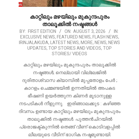
കാറ്റിലും മഴയിലും മുകുന്ദപുരം
താലൂക്കിൽ നഷ്ടങ്ങൾ
2026-
BY:
FIRST EDITION
ON:
AUGUST 3, 2026
IN:
EXCLUSIVE NEWS
,
FEATURED NEWS
,
FLASH NEWS
,
08-
IRINJALAKUDA
,
LATEST NEWS
,
MORE
,
NEWS
,
NEWS
03
UPDATES
,
TOP STORIES AND VIDEOS
,
TOP
STORIES/ VIDEOS
കാറ്റിലും മഴയിലും മുകുന്ദപുരം താലൂക്കിൽ
നഷ്ടങ്ങൾ; നെല്ലായി വില്ലേജിൽ
ദുരിതാശ്വാസ ക്യാമ്പിൽ മുപ്പതോളം പേർ ;
കാറളം ചെമ്മണ്ടയിൽ ഉന്നതിയിൽ അപകട
ഭീഷണി ഉയർത്തുന്ന കിണർ മൂടാനുള്ള
നടപടികൾ നീളുന്നു. ഇരിങ്ങാലക്കുട : കഴിഞ്ഞ
ദിവസം ഉണ്ടായ കാറ്റിലും മഴയിലും മുകുന്ദപുരം
താലൂക്കിൽ നഷ്ടങ്ങൾ. പുത്തൻചിറയിൽ
പ്രൊജക്ട്കുന്നിൽ തെങ്ങ് വീണ് കൊടിവളപ്പിൽ
ലീലയുടെ വീടിന് ഭാഗിക നഷ്ടമുണ്ടായി.