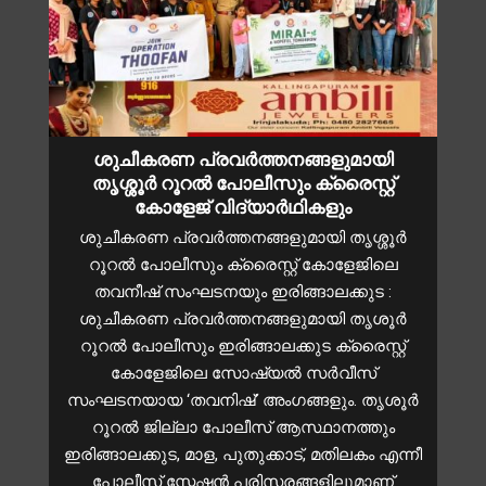
ശുചീകരണ പ്രവർത്തനങ്ങളുമായി
തൃശ്ശൂർ റൂറൽ പോലീസും ക്രൈസ്റ്റ്
കോളേജ് വിദ്യാർഥികളും
ശുചീകരണ പ്രവർത്തനങ്ങളുമായി തൃശ്ശൂർ
റൂറൽ പോലീസും ക്രൈസ്റ്റ് കോളേജിലെ
തവനീഷ് സംഘടനയും ഇരിങ്ങാലക്കുട :
ശുചീകരണ പ്രവർത്തനങ്ങളുമായി തൃശൂർ
റൂറൽ പോലീസും ഇരിങ്ങാലക്കുട ക്രൈസ്റ്റ്
കോളേജിലെ സോഷ്യൽ സർവീസ്
സംഘടനയായ ‘തവനിഷ്’ അംഗങ്ങളും. തൃശൂർ
റൂറൽ ജില്ലാ പോലീസ് ആസ്ഥാനത്തും
ഇരിങ്ങാലക്കുട, മാള, പുതുക്കാട്, മതിലകം എന്നീ
പോലീസ് സ്റ്റേഷൻ പരിസരങ്ങളിലുമാണ്