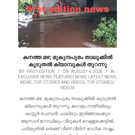
കനത്ത മഴ; മുകുന്ദപുരം താലൂക്കിൽ
കൂടുതൽ ക്യാമ്പുകൾ തുറന്നു
2026-
BY:
FIRST EDITION
ON:
AUGUST 4, 2026
IN:
EXCLUSIVE NEWS
,
FEATURED NEWS
,
LATEST NEWS
,
08-
MORE
,
TOP STORIES AND VIDEOS
,
TOP STORIES/
04
VIDEOS
കനത്ത മഴ; മുകുന്ദപുരം താലൂക്കിൽ കൂടുതൽ
ക്യാമ്പുകൾ തുറന്നു; കാറളം നന്തിയിലും
കാട്ടൂർ ചെമ്പൻ ചാലിലും ഇരിങ്ങാലക്കുട
ആസാദ് റോഡിലും വീടുകൾ വെള്ളക്കെട്ടിൽ;
പടിയൂരിൽ തെങ്ങ് വീണ് വീടിന് ഭാഗിക നഷ്ടം;