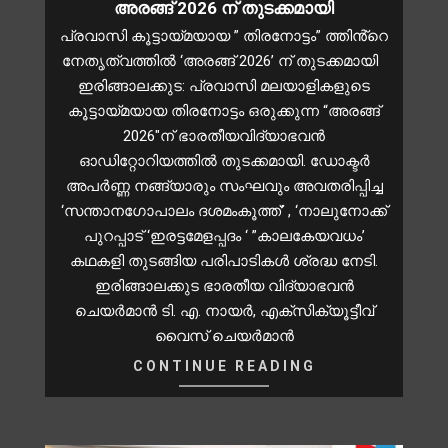
അരങ്ങ് 2026 ന് തുടക്കമായി
പ്രവാസി കൂട്ടായ്മയായ ” തിരനോട്ടം” ത്തിൻ്റെ
നേതൃത്വത്തിൽ ‘അരങ്ങ് 2026’ ന് തുടക്കമായി
ഇരിങ്ങാലക്കുട: പ്രവാസി മലയാളികളുടെ
കൂട്ടായ്മയായ തിരനോട്ടം ഒരുക്കുന്ന “അരങ്ങ്
2026″ന് ഭാരതീയവിദ്യാഭവൻ
ഓഡിറ്റോറിയത്തിൽ തുടക്കമായി. ഡോക്ടർ
അപർണ്ണ നങ്ങ്യാരും സംഘവും അവതരിപ്പിച്ച
‘സന്താനഗോപാലം ദശമംകൂത്ത്’ , ‘നാലുനോക്ക്
പുറപ്പാട് ‘ഇരട്ടമേളപ്പദം ‘ ”കാലകേയവധം’
കഥകളി തുടങ്ങിയ പരിപാടികൾ ശ്രദ്ധ നേടി.
ഇരിങ്ങാലക്കുട ഭാരതീയ വിദ്യാഭവൻ
ചെയർമാൻ ടി. എ. നായർ, എക്സിക്യൂട്ടീവ്
വൈസ് ചെയർമാൻ
CONTINUE READING