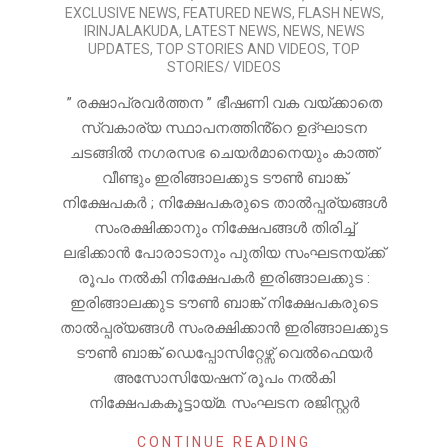
EXCLUSIVE NEWS
,
FEATURED NEWS
,
FLASH NEWS
,
08-
IRINJALAKUDA
,
LATEST NEWS
,
NEWS
,
NEWS
02
UPDATES
,
TOP STORIES AND VIDEOS
,
TOP
STORIES/ VIDEOS
” രക്ഷാപ്രവർത്തന ” ഭീഷണി വക വയ്ക്കാതെ
സ്വകാര്യ സ്ഥാപനത്തിൻ്റെ ഉദ്ഘാടന
ചടങ്ങിൽ നഗരസഭ ചെയർമാനെയും കാത്ത്
വീണ്ടും ഇരിങ്ങാലക്കുട ടൗൺ ബാങ്ക്
നിക്ഷേപകർ ; നിക്ഷേപകരുടെ താൽപ്പര്യങ്ങൾ
സംരക്ഷിക്കാനും നിക്ഷേപങ്ങൾ തിരിച്ച്
ലഭിക്കാൻ പോരാടാനും പുതിയ സംഘടനയ്ക്ക്
രൂപം നൽകി നിക്ഷേപകർ ഇരിങ്ങാലക്കുട :
ഇരിങ്ങാലക്കുട ടൗൺ ബാങ്ക് നിക്ഷേപകരുടെ
താൽപ്പര്യങ്ങൾ സംരക്ഷിക്കാൻ ഇരിങ്ങാലക്കുട
ടൗൺ ബാങ്ക് ഡെപ്പോസിറ്റേഴ്സ് വെൽഫെയർ
അസോസിയേഷന് രൂപം നൽകി
നിക്ഷേപകകൂട്ടായ്മ. സംഘടന രജിസ്റ്റർ
CONTINUE READING