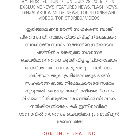
2026-
BY:
FIRST EDITION
ON:
JULY 28, 2026
IN:
EXCLUSIVE NEWS
,
FEATURED NEWS
,
FLASH NEWS
,
07-
IRINJALAKUDA
,
MORE
,
NEWS
,
TOP STORIES AND
28
VIDEOS
,
TOP STORIES/ VIDEOS
ഇരിങ്ങാലക്കുട ടൗൺ സഹകരണ ബാങ്ക്
പ്രതിസന്ധി; സമരം വ്യാപിപ്പിച്ച് നിക്ഷേപകർ ;
സ്വകാര്യ സ്ഥാപനത്തിൻ്റെ ഉദ്ഘാടന
ചടങ്ങിൽ പങ്കെടുത്ത നഗരസഭ
ചെയർമാനെതിരെ കൂക്കി വിളിച്ച് പ്രതിഷേധം;
ബാങ്ക് ശാഖാ മാനേജരുമായും വാഗ്വാദം
ഇരിങ്ങാലക്കുട : ഇരിങ്ങാലക്കുട ടൗൺ
സഹകരണ ബാങ്ക് നിക്ഷേപകരുടെ സമരം
കൂടുതൽ തലങ്ങളിലേക്ക്. കഴിഞ്ഞ ദിവസം
വിഷയത്തിൽ ആഭ്യന്തര മന്ത്രിക്ക് നിവേദനം
നൽകിയ നിക്ഷേപകർ ഇന്ന് രാവിലെ
ഠാണാവിൽ നഗരസഭ ചെയർമാനും ബാങ്ക് മുൻ
ഭരണസമിതി
CONTINUE READING