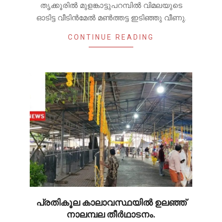
തൃക്കൂരിൽ മുളങ്കാട്ടുപറമ്പിൽ വിമലയുടെ
ഓടിട്ട വീടിൻമേൽ മൺത്തട്ട ഇടിഞ്ഞു വീണു.
CONTINUE READING
പ്രതികൂല കാലാവസ്ഥയിൽ ഉലഞ്ഞ്
നാലമ്പല തീർഥാടനം.