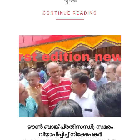
റൂറൽ
CONTINUE READING
ടൗൺ ബാങ്ക് പ്രതിസന്ധി; സമരം
വ്യാപിപ്പിച്ച് നിക്ഷേപകർ