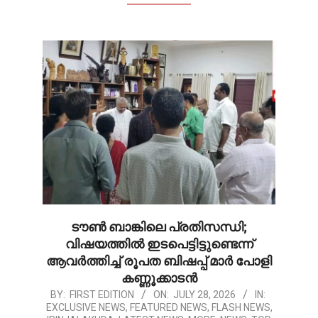
ടൗൺ ബാങ്കിലെ പ്രതിസന്ധി;
വിഷയത്തിൽ ഇടപെട്ടിട്ടുണ്ടെന്ന്
ആവർത്തിച്ച് രൂപത ബിഷപ്പ് മാർ പോളി
കണ്ണൂക്കാടൻ
2026-
BY:
FIRST EDITION
ON:
JULY 28, 2026
IN:
EXCLUSIVE NEWS
,
FEATURED NEWS
,
FLASH NEWS
,
07-