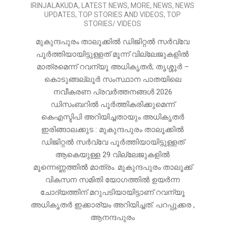
08-
IRINJALAKUDA
,
LATEST NEWS
,
MORE
,
NEWS
,
NEWS
02
UPDATES
,
TOP STORIES AND VIDEOS
,
TOP
STORIES/ VIDEOS
മുകുന്ദപുരം താലൂക്കിൽ ഡിജിറ്റൽ സർവ്വേ
പൂർത്തിയായിട്ടുള്ളത് മൂന്ന് വില്ലേജുകളിൽ
മാത്രമെന്ന് റവന്യൂ അധികൃതർ; തൃശ്ശൂർ –
കൊടുങ്ങല്ലൂർ സംസ്ഥാന പാതയിലെ
നവീകരണ പ്രവർത്തനങ്ങൾ 2026
ഡിസംബറിൽ പൂർത്തികരിക്കുമെന്ന്
കെഎസ്ടിപി അറിയിച്ചതായും അധികൃതർ
ഇരിങ്ങാലക്കുട : മുകുന്ദപുരം താലൂക്കിൽ
ഡിജിറ്റൽ സർവ്വേ പൂർത്തിയായിട്ടുള്ളത്
ആകെയുള്ള 29 വില്ലേജുകളിൽ
മൂന്നെണ്ണത്തിൽ മാത്രം. മുകുന്ദപുരം താലൂക്ക്
വികസന സമിതി യോഗത്തിൽ ഉയർന്ന
ചോദ്യത്തിന് മറുപടിയായിട്ടാണ് റവന്യൂ
അധികൃതർ ഇക്കാര്യം അറിയിച്ചത്. പറപ്പൂക്കര ,
ആനന്ദപുരം