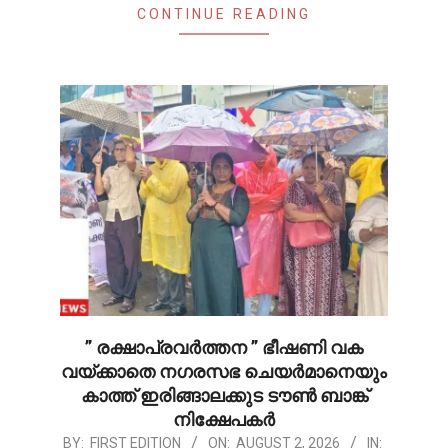
CONTINUE READING
” രക്ഷാപ്രവർത്തന ” ഭീഷണി വക
വയ്ക്കാതെ നഗരസഭ ചെയർമാനെയും
കാത്ത് ഇരിങ്ങാലക്കുട ടൗൺ ബാങ്ക്
നിക്ഷേപകർ
2026-
BY:
FIRST EDITION
ON:
AUGUST 2, 2026
IN: