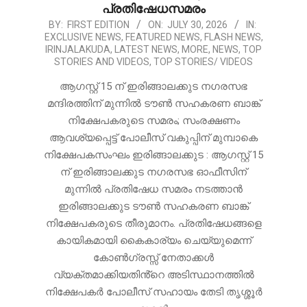
പ്രതിഷേധസമരം
2026-
BY:
FIRST EDITION
ON:
JULY 30, 2026
IN:
EXCLUSIVE NEWS
,
FEATURED NEWS
,
FLASH NEWS
,
07-
IRINJALAKUDA
,
LATEST NEWS
,
MORE
,
NEWS
,
TOP
30
STORIES AND VIDEOS
,
TOP STORIES/ VIDEOS
ആഗസ്റ്റ് 15 ന് ഇരിങ്ങാലക്കുട നഗരസഭ
മന്ദിരത്തിന് മുന്നിൽ ടൗൺ സഹകരണ ബാങ്ക്
നിക്ഷേപകരുടെ സമരം; സംരക്ഷണം
ആവശ്യപ്പെട്ട് പോലീസ് വകുപ്പിന് മുമ്പാകെ
നിക്ഷേപകസംഘം ഇരിങ്ങാലക്കുട : ആഗസ്റ്റ് 15
ന് ഇരിങ്ങാലക്കുട നഗരസഭ ഓഫീസിന്
മുന്നിൽ പ്രതിഷേധ സമരം നടത്താൻ
ഇരിങ്ങാലക്കുട ടൗൺ സഹകരണ ബാങ്ക്
നിക്ഷേപകരുടെ തീരുമാനം. പ്രതിഷേധങ്ങളെ
കായികമായി കൈകാര്യം ചെയ്യുമെന്ന്
കോൺഗ്രസ്സ് നേതാക്കൾ
വ്യക്തമാക്കിയതിൻ്റെ അടിസ്ഥാനത്തിൽ
നിക്ഷേപകർ പോലീസ് സഹായം തേടി തൃശ്ശൂർ