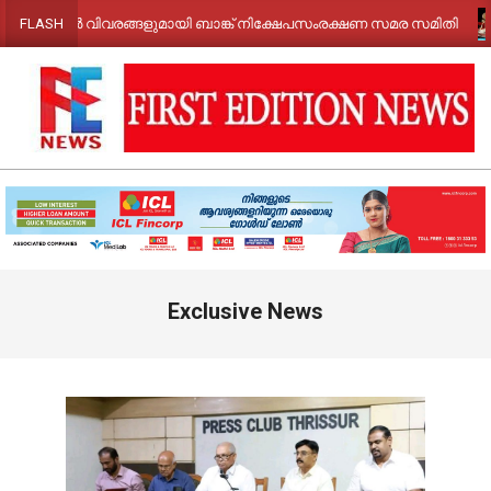
Skip
ിവരങ്ങളുമായി ബാങ്ക് നിക്ഷേപസംരക്ഷണ സമര സമിതി
തിരനോട
FLASH
to
content
FIRST
EDITION
NEWS
Primary
Exclusive News
Navigation
Menu