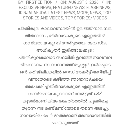
2026-
BY:
FIRST EDITION
ON:
AUGUST 3, 2026
IN:
EXCLUSIVE NEWS
,
FEATURED NEWS
,
FLASH NEWS
,
08-
IRINJALAKUDA
,
LATEST NEWS
,
MORE
,
NEWS
,
TOP
03
STORIES AND VIDEOS
,
TOP STORIES/ VIDEOS
പ്രതികൂല കാലാവസ്ഥയിൽ ഉലഞ്ഞ് നാലമ്പല
തീർഥാടനം; തീർഥാടകരുടെ എണ്ണത്തിൽ
ഗണ്യമായ കുറവ് നേരിട്ടതായി ദേവസ്വം
അധികൃതർ ഇരിങ്ങാലക്കുട :
പ്രതികൂലകാലാവസ്ഥയിൽ ഉലഞ്ഞ് നാലമ്പല
തീർഥാടനം. സംസ്ഥാനത്ത് തൃശ്ശൂർ ഉൾപ്പെടെ
ഒൻപത് ജില്ലകളിൽ റെഡ് അലർട്ട് അറിയിപ്പ്
വന്നതോടെ കഴിഞ്ഞ ഞായറാഴ്ചയെ
അപേക്ഷിച്ച് തീർഥാടകരുടെ എണ്ണത്തിൽ
ഗണ്യമായ കുറവാണ് നേരിട്ടത്. ശ്രീ
കൂടൽമാണിക്യം ക്ഷേത്രത്തിൽ പുലർച്ചെ
തുറന്ന നട രണ്ട് മണിയോടെ തന്നെ അടച്ചു.
നാലായിരം പേർ മാത്രമാണ് അന്നദാനത്തിൽ
പങ്കെടുത്തത്.