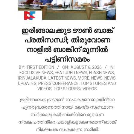
ഇരിങ്ങാലക്കുട ടൗൺ ബാങ്ക്
പ്രതിസന്ധി; തിരുവോണ
നാളിൽ ബാങ്കിന് മുന്നിൽ
പട്ടിണിസമരം
2026-
BY:
FIRST EDITION
ON:
AUGUST 6, 2026
IN:
EXCLUSIVE NEWS
,
FEATURED NEWS
,
FLASH NEWS
,
08-
IRINJALAKUDA
,
LATEST NEWS
,
MORE
,
NEWS
,
NEWS
06
UPDATES
,
PRESS CONFERANCE
,
TOP STORIES AND
VIDEOS
,
TOP STORIES/ VIDEOS
ഇരിങ്ങാലക്കുട ടൗൺ സഹകരണ ബാങ്കിൻ്റെ
പുനരുദ്ധാരണത്തിനായി കേന്ദ്ര സംസ്ഥാന
സർക്കാരുകൾ ബാങ്കിൻ്റെ മൂലധന
നിക്ഷേപത്തിൻ്റെ പങ്കാളികളാകണമെന്ന് ബാങ്ക്
നിക്ഷേപക സംരക്ഷണ സമിതി;