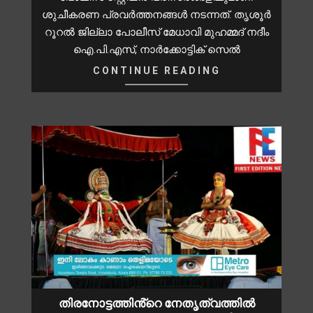
ശുചീകരണ പ്രവർത്തനങ്ങൾ നടന്നത്. തൃശൂർ
റൂറൽ ജില്ലാ പോലീസ് മേധാവി മുഹമ്മദ് നദീം
ഐ.പി.എസ്, നാർക്കോട്ടിക് സെൽ
CONTINUE READING
തിരനോട്ടത്തിൻ്റെ നേതൃത്വത്തിൽ