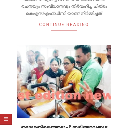
രചനയും സംവിധാനവും നിർവഹിച്ച ചിത്രം
കെഎസ്എഫ്ഡിസി യാണ് നിർമ്മിച്ചത്.
CONTINUE READING
തദ്ദേശതിരഞ്ഞെടുപ്പ്; ഇരിങ്ങാലക്കുട