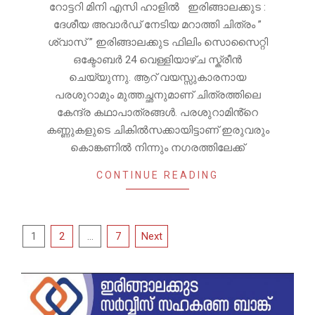
റോട്ടറി മിനി എസി ഹാളിൽ ഇരിങ്ങാലക്കുട :
ദേശീയ അവാർഡ് നേടിയ മറാത്തി ചിത്രം ”
ശ്വാസ് ” ഇരിങ്ങാലക്കുട ഫിലിം സൊസൈറ്റി
ഒക്ടോബർ 24 വെള്ളിയാഴ്ച സ്ക്രീൻ
ചെയ്യുന്നു. ആറ് വയസ്സുകാരനായ
പരശുറാമും മുത്തച്ഛനുമാണ് ചിത്രത്തിലെ
കേന്ദ്ര കഥാപാത്രങ്ങൾ. പരശുറാമിൻ്റെ
കണ്ണുകളുടെ ചികിൽസക്കായിട്ടാണ് ഇരുവരും
കൊങ്കണിൽ നിന്നും നഗരത്തിലേക്ക്
CONTINUE READING
Posts
1
2
…
7
Next
pagination