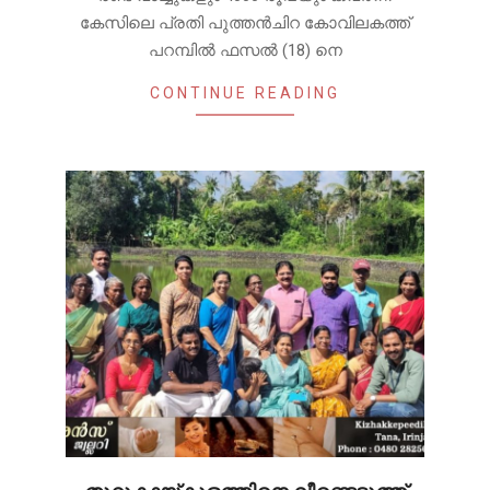
കേസിലെ പ്രതി പുത്തൻചിറ കോവിലകത്ത്
പറമ്പിൽ ഫസൽ (18) നെ
CONTINUE READING