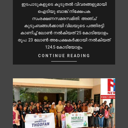
ഇടപാടുകളുടെ കൂടുതൽ വിവരങ്ങളുമായി
ഐടിയു ബാങ്ക് നിക്ഷേപക
സംരക്ഷണസമരസമിതി. അഞ്ച്
കുടുംബങ്ങൾക്കായി വിലയുടെ പത്തിരട്ടി
കാണിച്ച് ലോൺ നൽകിയത് 25 കോടിയോളം
രൂപ. 23 ലോൺ അപേക്ഷകർക്കായി നൽകിയത്
124.5 കോടിയോളം.
CONTINUE READING