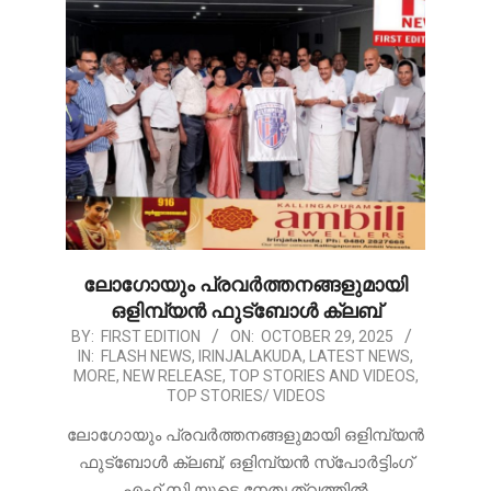
ലോഗോയും പ്രവർത്തനങ്ങളുമായി
ഒളിമ്പ്യൻ ഫുട്ബോൾ ക്ലബ്
2025-
BY:
FIRST EDITION
ON:
OCTOBER 29, 2025
IN:
FLASH NEWS
,
IRINJALAKUDA
,
LATEST NEWS
,
10-
MORE
,
NEW RELEASE
,
TOP STORIES AND VIDEOS
,
29
TOP STORIES/ VIDEOS
ലോഗോയും പ്രവർത്തനങ്ങളുമായി ഒളിമ്പ്യൻ
ഫുട്ബോൾ ക്ലബ്; ഒളിമ്പ്യൻ സ്പോർട്ടിംഗ്
എഫ് സി യുടെ നേതൃത്വത്തിൽ