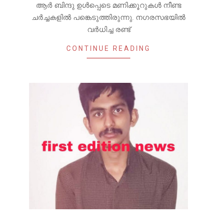
ആർ ബിന്ദു ഉൾപ്പെടെ മണിക്കൂറുകൾ നീണ്ട
ചർച്ചകളിൽ പങ്കെടുത്തിരുന്നു. നഗരസഭയിൽ
വർധിച്ച രണ്ട്
CONTINUE READING