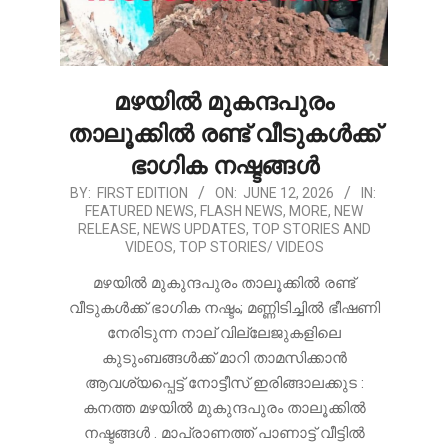
മഴയിൽ മുകന്ദപുരം
താലൂക്കിൽ രണ്ട് വീടുകൾക്ക്
ഭാഗിക നഷ്ടങ്ങൾ
2026-
BY:
FIRST EDITION
ON:
JUNE 12, 2026
IN:
FEATURED NEWS
,
FLASH NEWS
,
MORE
,
NEW
06-
RELEASE
,
NEWS UPDATES
,
TOP STORIES AND
12
VIDEOS
,
TOP STORIES/ VIDEOS
മഴയിൽ മുകുന്ദപുരം താലൂക്കിൽ രണ്ട്
വീടുകൾക്ക് ഭാഗിക നഷ്ടം; മണ്ണിടിച്ചിൽ ഭീഷണി
നേരിടുന്ന നാല് വില്ലേജുകളിലെ
കുടുംബങ്ങൾക്ക് മാറി താമസിക്കാൻ
ആവശ്യപ്പെട്ട് നോട്ടീസ് ഇരിങ്ങാലക്കുട :
കനത്ത മഴയിൽ മുകുന്ദപുരം താലൂക്കിൽ
നഷ്ടങ്ങൾ . മാപ്രാണത്ത് പാണാട്ട് വീട്ടിൽ