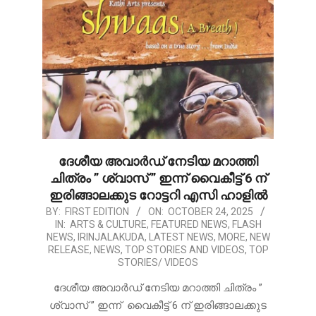
ദേശീയ അവാർഡ് നേടിയ മറാത്തി
ചിത്രം ” ശ്വാസ് ” ഇന്ന് വൈകീട്ട് 6 ന്
ഇരിങ്ങാലക്കുട റോട്ടറി എസി ഹാളിൽ
2025-
BY:
FIRST EDITION
ON:
OCTOBER 24, 2025
IN:
ARTS & CULTURE
,
FEATURED NEWS
,
FLASH
10-
NEWS
,
IRINJALAKUDA
,
LATEST NEWS
,
MORE
,
NEW
24
RELEASE
,
NEWS
,
TOP STORIES AND VIDEOS
,
TOP
STORIES/ VIDEOS
ദേശീയ അവാർഡ് നേടിയ മറാത്തി ചിത്രം ”
ശ്വാസ് ” ഇന്ന് വൈകീട്ട് 6 ന് ഇരിങ്ങാലക്കുട