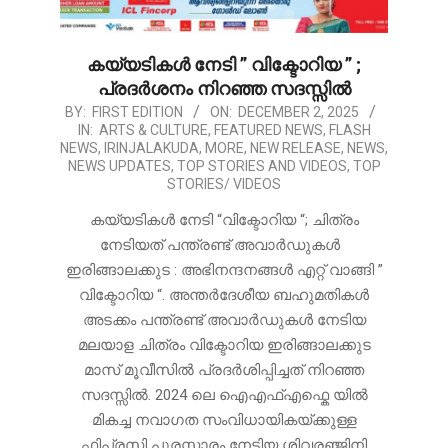
കയ്യടികൾ നേടി ” വിക്ടോറിയ ” ;
പ്രദർശനം നിറഞ്ഞ സദസ്സിൽ
2025-
BY:
FIRST EDITION
ON:
DECEMBER 2, 2025
IN:
ARTS & CULTURE
,
FEATURED NEWS
,
FLASH
12-
NEWS
,
IRINJALAKUDA
,
MORE
,
NEW RELEASE
,
NEWS
,
02
NEWS UPDATES
,
TOP STORIES AND VIDEOS
,
TOP
STORIES/ VIDEOS
കയ്യടികൾ നേടി “വിക്ടോറിയ “; ചിത്രം
നേടിയത് പന്ത്രണ്ട് അവാർഡുകൾ
ഇരിങ്ങാലക്കുട : അഭിനന്ദനങ്ങൾ എറ്റ് വാങ്ങി ”
വിക്ടോറിയ “. അന്തർദേശീയ ബഹുമതികൾ
അടക്കം പന്ത്രണ്ട് അവാർഡുകൾ നേടിയ
മലയാള ചിത്രം വിക്ടോറിയ ഇരിങ്ങാലക്കുട
മാസ് മൂവീസിൽ പ്രദർശിപ്പിച്ചത് നിറഞ്ഞ
സദസ്സിൽ. 2024 ലെ ഐഎഫ്എഫ്കെ യിൽ
മികച്ച നവാഗത സംവിധായികയ്ക്കുള്ള
ഫിപ്രസി പുരസ്കാരം നേടിയ ശിവരഞ്ജിനി