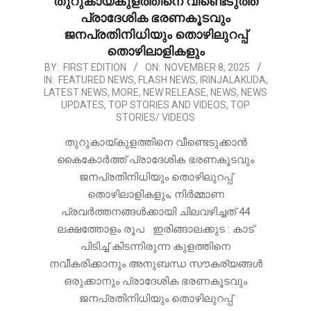
തുറുകായ്കുളത്തിനെ വീണ്ടെടുത്ത്
പ്രാദേശിക ഭരണകൂടവും
ജനപ്രതിനിധിയും തൊഴിലുറപ്പ്
തൊഴിലാളികളും
2025-
BY:
FIRST EDITION
ON:
NOVEMBER 8, 2025
IN:
FEATURED NEWS
,
FLASH NEWS
,
IRINJALAKUDA
,
11-
LATEST NEWS
,
MORE
,
NEW RELEASE
,
NEWS
,
NEWS
08
UPDATES
,
TOP STORIES AND VIDEOS
,
TOP
STORIES/ VIDEOS
തുറുകായ്കുളത്തിനെ വീണ്ടെടുക്കാൻ
കൈകോർത്ത് പ്രാദേശിക ഭരണകൂടവും
ജനപ്രതിനിധിയും തൊഴിലുറപ്പ്
തൊഴിലാളികളും; നിർമ്മാണ
പ്രവർത്തനങ്ങൾക്കായി ചിലവഴിച്ചത് 44
ലക്ഷത്തോളം രൂപ ഇരിങ്ങാലക്കുട : കാട്
പിടിച്ച് കിടന്നിരുന്ന കുളത്തിനെ
നവീകരിക്കാനും അനുബന്ധ സൗകര്യങ്ങൾ
ഒരുക്കാനും പ്രാദേശിക ഭരണകൂടവും
ജനപ്രതിനിധിയും തൊഴിലുറപ്പ്