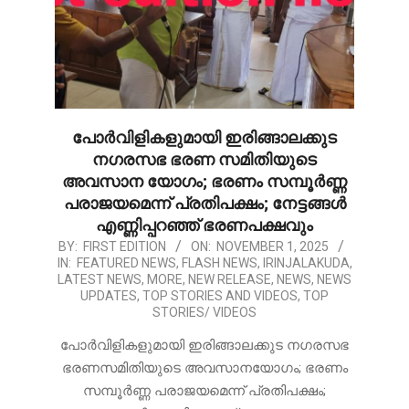
പോർവിളികളുമായി ഇരിങ്ങാലക്കുട
നഗരസഭ ഭരണ സമിതിയുടെ
അവസാന യോഗം; ഭരണം സമ്പൂർണ്ണ
പരാജയമെന്ന് പ്രതിപക്ഷം; നേട്ടങ്ങൾ
എണ്ണിപ്പറഞ്ഞ് ഭരണപക്ഷവും
2025-
BY:
FIRST EDITION
ON:
NOVEMBER 1, 2025
IN:
FEATURED NEWS
,
FLASH NEWS
,
IRINJALAKUDA
,
11-
LATEST NEWS
,
MORE
,
NEW RELEASE
,
NEWS
,
NEWS
01
UPDATES
,
TOP STORIES AND VIDEOS
,
TOP
STORIES/ VIDEOS
പോർവിളികളുമായി ഇരിങ്ങാലക്കുട നഗരസഭ
ഭരണസമിതിയുടെ അവസാനയോഗം; ഭരണം
സമ്പൂർണ്ണ പരാജയമെന്ന് പ്രതിപക്ഷം;