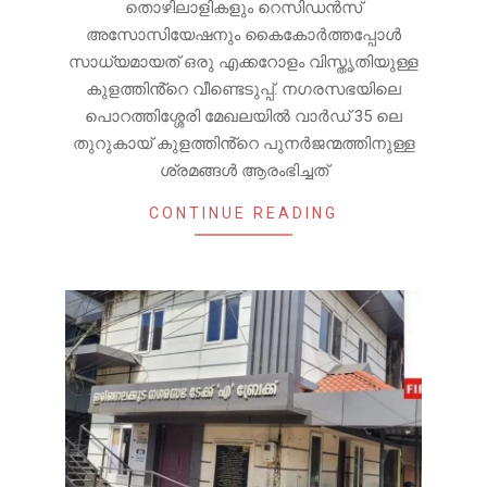
തൊഴിലാളികളും റെസിഡൻസ്
അസോസിയേഷനും കൈകോർത്തപ്പോൾ
സാധ്യമായത് ഒരു എക്കറോളം വിസ്തൃതിയുള്ള
കുളത്തിൻ്റെ വീണ്ടെടുപ്പ്. നഗരസഭയിലെ
പൊറത്തിശ്ശേരി മേഖലയിൽ വാർഡ് 35 ലെ
തുറുകായ് കുളത്തിൻ്റെ പുനർജന്മത്തിനുള്ള
ശ്രമങ്ങൾ ആരംഭിച്ചത്
CONTINUE READING