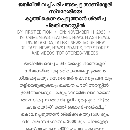
ജയിലിൽ വച്ച് പരിചയപ്പെട്ട താണിശ്ശേരി
സ്വദേശിയെ
കുത്തികൊലപ്പെടുത്താൻ ശ്രമിച്ച
പ്രതി അറസ്റ്റിൽ
2025-
BY:
FIRST EDITION
ON:
NOVEMBER 11, 2025
IN:
CRIME NEWS
,
FEATURED NEWS
,
FLASH NEWS
,
11-
IRINJALAKUDA
,
LATEST NEWS
,
MORE
,
NEW
11
RELEASE
,
NEWS
,
NEWS UPDATES
,
TOP STORIES
AND VIDEOS
,
TOP STORIES/ VIDEOS
ജയിലിൽ വെച്ച് പരിചയപ്പെട്ട താണിശ്ശേരി
സ്വദേശിയെ കുത്തിക്കൊലപ്പെടുത്താൻ
ശ്രമിക്കുകയും മൊബൈൽ ഫോണും പണവും
തട്ടിയെടുക്കുകയും ചെയ്ത പ്രതി അറസ്റ്റിൽ
ഇരിങ്ങാലക്കുട : കരൂപ്പടന്നയിൽ വാടകയ്ക്ക്
താമസിക്കുന്ന താണിശ്ശേരി പുതുപ്പാറ വീട്ടിൽ
ഷാജിയെ (49) കത്തി കൊണ്ട് അക്രമിച്ച്
കൊലപ്പെടുത്താൻ ശ്രമിക്കുകയും1500 രൂപ
വില വരുന്ന ഫോണും 3000 രൂപ വിലയുള്ള
രണ്ട് വാച്ചുകളും 4000 രൂപയും കവർന്ന