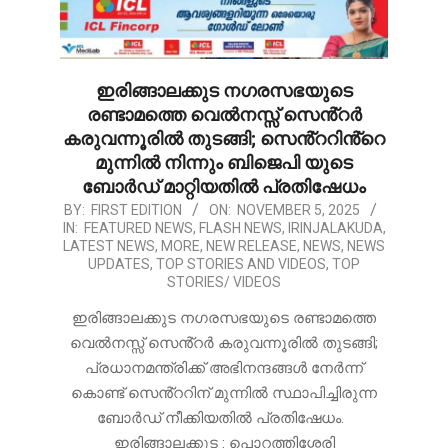
ഇരിങ്ങാലക്കുട നഗരസഭയുടെ
രണ്ടാമത്തെ വെൽനസ്സ് സെൻ്റർ
കരുവന്നൂരിൽ തുടങ്ങി; സെൻ്ററിൻ്റെ
മുന്നിൽ നിന്നും ബിജെപി യുടെ
ബോർഡ് മാറ്റിയതിൽ പ്രതിഷേധം
2025-
BY:
FIRST EDITION
ON:
NOVEMBER 5, 2025
IN:
FEATURED NEWS
,
FLASH NEWS
,
IRINJALAKUDA
,
11-
LATEST NEWS
,
MORE
,
NEW RELEASE
,
NEWS
,
NEWS
05
UPDATES
,
TOP STORIES AND VIDEOS
,
TOP
STORIES/ VIDEOS
ഇരിങ്ങാലക്കുട നഗരസഭയുടെ രണ്ടാമത്തെ
വെൽനസ്സ് സെൻ്റർ കരുവന്നൂരിൽ തുടങ്ങി;
പ്രധാനമന്ത്രിക്ക് അഭിനന്ദങ്ങൾ നേർന്ന്
കൊണ്ട് സെൻ്ററിന് മുന്നിൽ സ്ഥാപിച്ചിരുന്ന
ബോർഡ് നീക്കിയതിൽ പ്രതിഷേധം.
ഇരിങ്ങാലക്കുട : പൊറത്തിശ്ശേരി