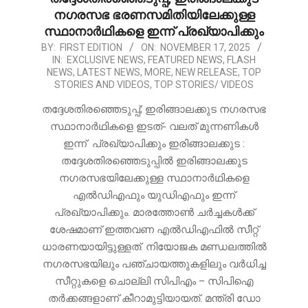
നഗരസഭ ഭരണസമിതിയിലേക്കുള്ള
സ്ഥാനാർഥികളെ ഇന്ന് പ്രഖ്യാപിക്കും
2025-
BY:
FIRST EDITION
ON:
NOVEMBER 17, 2025
IN:
EXCLUSIVE NEWS
,
FEATURED NEWS
,
FLASH
11-
NEWS
,
LATEST NEWS
,
MORE
,
NEW RELEASE
,
TOP
17
STORIES AND VIDEOS
,
TOP STORIES/ VIDEOS
തദ്ദേശതിരഞ്ഞെടുപ്പ്; ഇരിങ്ങാലക്കുട നഗരസഭ
സ്ഥാനാർഥികളെ ഇടത്- വലത് മുന്നണികൾ
ഇന്ന് പ്രഖ്യാപിക്കും ഇരിങ്ങാലക്കുട :
തദ്ദേശതിരഞ്ഞെടുപ്പിൽ ഇരിങ്ങാലക്കുട
നഗരസഭയിലേക്കുള്ള സ്ഥാനാർഥികളെ
എൽഡിഎഫും യുഡിഎഫും ഇന്ന്
പ്രഖ്യാപിക്കും. മാരത്തോൺ ചർച്ചകൾക്ക്
ശേഷമാണ് ഇത്തവണ എൽഡിഎഫിൽ സീറ്റ്
ധാരണയായിട്ടുള്ളത്. നിയോജക മണ്ഡലത്തിൽ
നഗരസഭയിലും പഞ്ചായത്തുകളിലും വർധിച്ച
സീറ്റുകളെ ചൊല്ലി സിപിഎം – സിപിഐ
തർക്കങ്ങളാണ് കീറാമുട്ടിയായത്. മന്ത്രി ഡോ