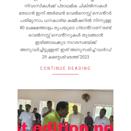
നിവാസികൾക്ക് പ്രാഥമിക ചികിൽസകൾ
തേടാൻ ഇനി അർബൻ വെൽനെസ്സ് സെൻ്റർ.
പതിമൂന്നാം ധനകാര്യ കമ്മീഷനിൽ നിന്നുള്ള
80 ലക്ഷത്തോളം രൂപയുടെ ഗ്രാൻ്റാണ് രണ്ട്
വെൽനസ്സ് സെൻ്ററുകൾ തുടങ്ങാൻ
ഇരിങ്ങാലക്കുട നഗരസഭയ്ക്ക്
അനുവദിച്ചിട്ടുള്ളത്. ഇത് അനുസരിച്ച് വാർഡ്
29 കണ്ഠേശ്വരത്ത് 2023
CONTINUE READING