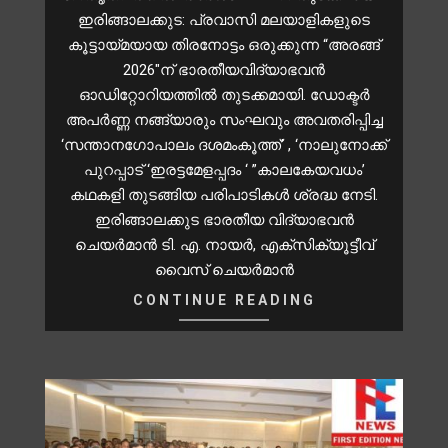
ഇരിങ്ങാലക്കുട: പ്രവാസി മലയാളികളുടെ
കൂട്ടായ്മയായ തിരനോട്ടം ഒരുക്കുന്ന “അരങ്ങ്
2026″ന് ഭാരതീയവിദ്യാഭവൻ
ഓഡിറ്റോറിയത്തിൽ തുടക്കമായി. ഡോക്ടർ
അപർണ്ണ നങ്ങ്യാരും സംഘവും അവതരിപ്പിച്ച
‘സന്താനഗോപാലം ദശമംകൂത്ത്’ , ‘നാലുനോക്ക്
പുറപ്പാട് ‘ഇരട്ടമേളപ്പദം ‘ ”കാലകേയവധം’
കഥകളി തുടങ്ങിയ പരിപാടികൾ ശ്രദ്ധ നേടി.
ഇരിങ്ങാലക്കുട ഭാരതീയ വിദ്യാഭവൻ
ചെയർമാൻ ടി. എ. നായർ, എക്സിക്യൂട്ടീവ്
വൈസ് ചെയർമാൻ
CONTINUE READING