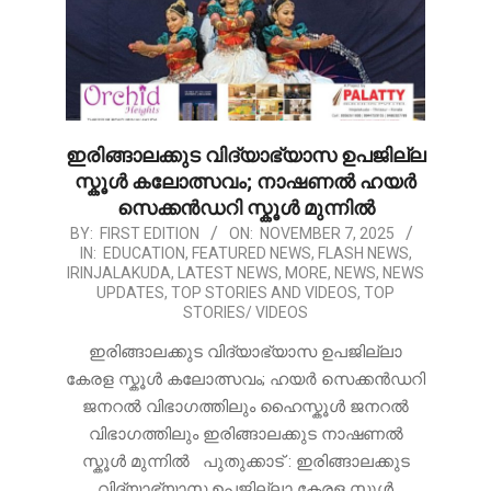
ഇരിങ്ങാലക്കുട വിദ്യാഭ്യാസ ഉപജില്ല
സ്കൂൾ കലോത്സവം; നാഷണൽ ഹയർ
സെക്കൻഡറി സ്കൂൾ മുന്നിൽ
2025-
BY:
FIRST EDITION
ON:
NOVEMBER 7, 2025
IN:
EDUCATION
,
FEATURED NEWS
,
FLASH NEWS
,
11-
IRINJALAKUDA
,
LATEST NEWS
,
MORE
,
NEWS
,
NEWS
07
UPDATES
,
TOP STORIES AND VIDEOS
,
TOP
STORIES/ VIDEOS
ഇരിങ്ങാലക്കുട വിദ്യാഭ്യാസ ഉപജില്ലാ
കേരള സ്കൂൾ കലോത്സവം; ഹയർ സെക്കൻഡറി
ജനറൽ വിഭാഗത്തിലും ഹൈസ്കൂൾ ജനറൽ
വിഭാഗത്തിലും ഇരിങ്ങാലക്കുട നാഷണൽ
സ്കൂൾ മുന്നിൽ പുതുക്കാട് : ഇരിങ്ങാലക്കുട
വിദ്യാഭ്യാസ ഉപജില്ലാ കേരള സ്കൂൾ