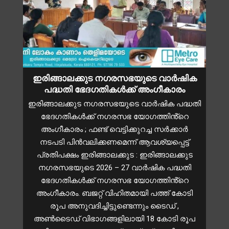
ഇരിങ്ങാലക്കുട നഗരസഭയുടെ വാർഷിക
പദ്ധതി ഭേദഗതികൾക്ക് അംഗീകാരം
ഇരിങ്ങാലക്കുട നഗരസഭയുടെ വാർഷിക പദ്ധതി
ഭേദഗതികൾക്ക് നഗരസഭ യോഗത്തിൻ്റെ
അംഗീകാരം ; ഫണ്ട് വെട്ടിക്കുറച്ച സർക്കാർ
നടപടി പിൻവലിക്കണമെന്ന് ആവശ്യപ്പെട്ട്
പ്രതിപക്ഷം ഇരിങ്ങാലക്കുട : ഇരിങ്ങാലക്കുട
നഗരസഭയുടെ 2026 – 27 വാർഷിക പദ്ധതി
ഭേദഗതികൾക്ക് നഗരസഭ യോഗത്തിൻ്റെ
അംഗീകാരം. ബജറ്റ് വിഹിതമായി പത്ത് കോടി
രൂപ അനുവദിച്ചിട്ടുണ്ടെന്നും ടൈഡ് ,
അൺടൈഡ് വിഭാഗങ്ങളിലായി 18 കോടി രൂപ