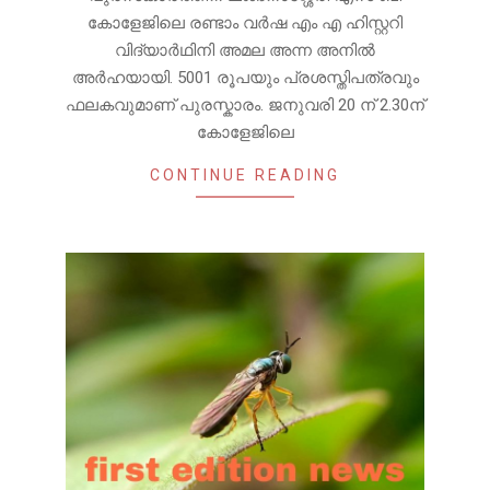
കോളേജിലെ രണ്ടാം വർഷ എം എ ഹിസ്റ്ററി
വിദ്യാർഥിനി അമല അന്ന അനിൽ
അർഹയായി. 5001 രൂപയും പ്രശസ്തിപത്രവും
ഫലകവുമാണ് പുരസ്കാരം. ജനുവരി 20 ന് 2.30ന്
കോളേജിലെ
CONTINUE READING