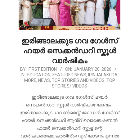
ഇരിങ്ങാലക്കുട ഗവ ഗേൾസ്
ഹയർ സെക്കൻഡറി സ്കൂൾ
വാർഷികം
2026-
BY:
FIRST EDITION
ON:
JANUARY 20, 2026
IN:
EDUCATION
,
FEATURED NEWS
,
IRINJALAKUDA
,
01-
MORE
,
NEWS
,
TOP STORIES AND VIDEOS
,
TOP
20
STORIES/ VIDEOS
ഇരിങ്ങാലക്കുട ഗവ. ഗേൾസ് ഹയർ
സെക്കൻഡറി സ്കൂൾ വാർഷികാഘോഷം
ഇരിങ്ങാലക്കുട :ഗവൺമെന്റ് മോഡൽ ഗേൾസ്
ഹയർ സെക്കൻഡറി ആൻ്റ് വൊക്കേഷണൽ
ഹയർ സെക്കൻഡറി സ്കൂളിന്റെ
വാർഷികാഘോഷത്തിൻ്റെ ഉദ്ഘാടനം ഉന്നത