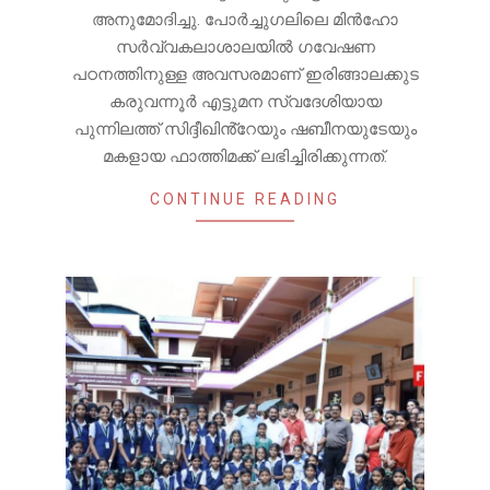
അനുമോദിച്ചു. പോർച്ചുഗലിലെ മിൻഹോ
സർവ്വകലാശാലയിൽ ഗവേഷണ
പഠനത്തിനുള്ള അവസരമാണ് ഇരിങ്ങാലക്കുട
കരുവന്നൂർ എട്ടുമന സ്വദേശിയായ
പുന്നിലത്ത് സിദ്ദീഖിൻ്റേയും ഷബീനയുടേയും
മകളായ ഫാത്തിമക്ക് ലഭിച്ചിരിക്കുന്നത്.
CONTINUE READING