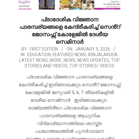
പ്രാദേശിക വിജ്ഞാന
പാരമ്പര്യങ്ങളെ കേന്ദ്രീകരിച്ച് സെൻ്റ്
ജോസഫ്സ് കോളേജിൽ ദേശീയ
സെമിനാർ
2026-
BY:
FIRST EDITION
ON:
JANUARY 5, 2026
IN:
EDUCATION
,
FEATURED NEWS
,
IRINJALAKUDA
,
01-
LATEST NEWS
,
MORE
,
NEWS
,
NEWS UPDATES
,
TOP
05
STORIES AND VIDEOS
,
TOP STORIES/ VIDEOS
പ്രാദേശിക വിജ്ഞാന പാരമ്പര്യങ്ങളെ
കേന്ദ്രീകരിച്ച് ഇരിങ്ങാലക്കുട സെൻ്റ് ജോസഫ്സ്
കോളേജിൽ ജനുവരി 5, 6, 7 തീയതികളിൽ
ദേശീയ സെമിനാർ ഇരിങ്ങാലക്കുട :
രാജ്യത്തിൻ്റെ പ്രാദേശിക വിജ്ഞാന
പാരമ്പര്യങ്ങളെ ആധുനിക
വിദ്യാഭ്യാസത്തിലെ ശാസ്ത്ര
പശ്ചാത്തലത്തിൽ പുനർവായന