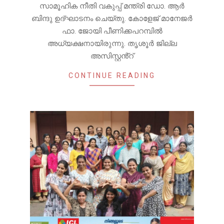
സാമൂഹിക നീതി വകുപ്പ് മന്ത്രി ഡോ. ആർ
ബിന്ദു ഉദ്ഘാടനം ചെയ്തു. കോളേജ് മാനേജർ
ഫാ. ജോയി പീണിക്കപറമ്പിൽ
അധ്യക്ഷനായിരുന്നു. തൃശൂർ ജില്ല
അസിസ്റ്റൻ്റ്
CONTINUE READING