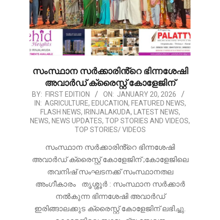
സംസ്ഥാന സർക്കാരിൻ്റെ ഭിന്നശേഷി
അവാർഡ് ക്രൈസ്റ്റ് കോളേജിന്
2026-
BY:
FIRST EDITION
ON:
JANUARY 20, 2026
IN:
AGRICULTURE
,
EDUCATION
,
FEATURED NEWS
,
01-
FLASH NEWS
,
IRINJALAKUDA
,
LATEST NEWS
,
20
NEWS
,
NEWS UPDATES
,
TOP STORIES AND VIDEOS
,
TOP STORIES/ VIDEOS
സംസ്ഥാന സർക്കാരിൻ്റെ ഭിന്നശേഷി
അവാർഡ് ക്രൈസ്റ്റ് കോളേജിന് ;കോളേജിലെ
തവനിഷ് സംഘടനക്ക് സംസ്ഥാനതല
അംഗീകാരം തൃശ്ശൂർ : സംസ്ഥാന സർക്കാർ
നൽകുന്ന ഭിന്നശേഷി അവാർഡ്
ഇരിങ്ങാലക്കുട ക്രൈസ്റ്റ് കോളേജിന് ലഭിച്ചു.