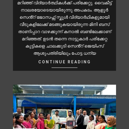
മറിഞ്ഞ് വിദ്യാർത്ഥികൾക്ക് പരിക്കേറ്റു. വൈകീട്ട്
നാലരയോടെയായിരുന്നു അപകടം. ആളൂർ
സെൻ്റ് ജോസഫ്സ് സ്കൂൾ വിദ്യാർഥികളുമായി
വീടുകളിലേക്ക് മടങ്ങുകയായിരുന്ന മിനി ബസ്
താണിപ്പാറ വാഴക്കുന്ന് കനാൽ ബണ്ടിലേക്കാണ്
മറിഞ്ഞത്. ഉടൻ തന്നെ നാട്ടുകാർ പരിക്കേറ്റ
കുട്ടികളെ ചാലക്കുടി സെൻ്റ് ജെയിംസ്
ആശുപത്രിയിലും പോട്ട ധന്യ
CONTINUE READING