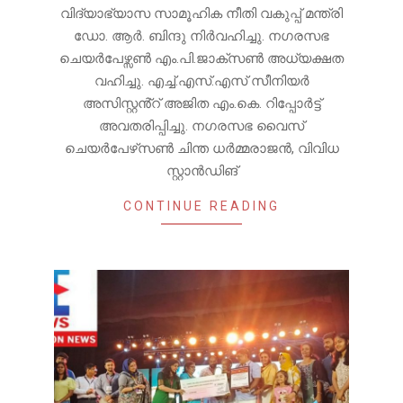
വിദ്യാഭ്യാസ സാമൂഹിക നീതി വകുപ്പ് മന്ത്രി
ഡോ. ആർ. ബിന്ദു നിർവഹിച്ചു. നഗരസഭ
ചെയർപേഴ്സൺ എം.പി.ജാക്‌സൺ അധ്യക്ഷത
വഹിച്ചു. എച്ച്.എസ്.എസ് സീനിയർ
അസിസ്റ്റൻ്റ് അജിത എം.കെ. റിപ്പോർട്ട്
അവതരിപ്പിച്ചു. നഗരസഭ വൈസ്
ചെയർപേഴ്‌സൺ ചിന്ത ധർമ്മരാജൻ, വിവിധ
സ്റ്റാൻഡിങ്
CONTINUE READING