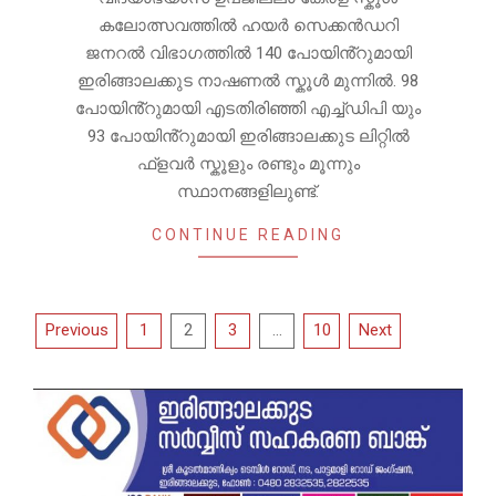
കലോത്സവത്തിൽ ഹയർ സെക്കൻഡറി
ജനറൽ വിഭാഗത്തിൽ 140 പോയിൻ്റുമായി
ഇരിങ്ങാലക്കുട നാഷണൽ സ്കൂൾ മുന്നിൽ. 98
പോയിൻ്റുമായി എടതിരിഞ്ഞി എച്ച്ഡിപി യും
93 പോയിൻ്റുമായി ഇരിങ്ങാലക്കുട ലിറ്റിൽ
ഫ്ളവർ സ്കൂളും രണ്ടും മൂന്നും
സ്ഥാനങ്ങളിലുണ്ട്.
CONTINUE READING
Posts
Previous
1
2
3
…
10
Next
pagination