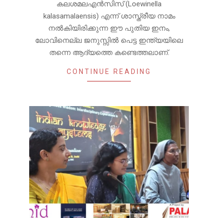
കലശമലഎൻസിസ് (Loewinella
kalasamalaensis) എന്ന് ശാസ്ത്രീയ നാമം
നൽകിയിരിക്കുന്ന ഈ പുതിയ ഇനം,
ലോവിനെല്ല ജനുസ്സിൽ പെട്ട ഇന്ത്യയിലെ
തന്നെ ആദ്യത്തെ കണ്ടെത്തലാണ്.
CONTINUE READING