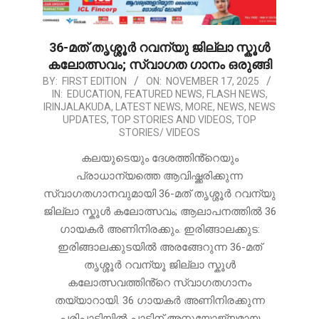
36-മത് തൃശ്ശൂർ റവന്യു ജില്ലാ സ്കൂൾ
കലോത്സവം; സ്വാഗത ഗാനം ഒരുങ്ങി
2025-
BY:
FIRST EDITION
ON:
NOVEMBER 17, 2025
IN:
EDUCATION
,
FEATURED NEWS
,
FLASH NEWS
,
11-
IRINJALAKUDA
,
LATEST NEWS
,
MORE
,
NEWS
,
NEWS
17
UPDATES
,
TOP STORIES AND VIDEOS
,
TOP
STORIES/ VIDEOS
കലയുടെയും ദേശത്തിൻ്റെയും
പ്രാധാന്യത്തെ ആവിഷ്ക്കരിക്കുന്ന
സ്വാഗതഗാനവുമായി 36-മത് തൃശ്ശൂർ റവന്യു
ജില്ലാ സ്കൂൾ കലോത്സവം; ആലാപനത്തിൽ 36
ഗായകർ അണിനിരക്കും. ഇരിങ്ങാലക്കുട:
ഇരിങ്ങാലക്കുടയിൽ അരങ്ങേറുന്ന 36-മത്
തൃശ്ശൂർ റവന്യൂ ജില്ലാ സ്കൂൾ
കലോത്സവത്തിൻ്റെ സ്വാഗതഗാനം
തയ്യാറായി. 36 ഗായകർ അണിനിരക്കുന്ന
പരിപാടിയിൽ പാട്ടിന് അനുയോജ്യമായ