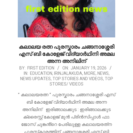
കലാലയ രത്ന പുരസ്കാരം ചങ്ങനാശ്ശേരി
എസ് ബി കോളേജ് വിദ്യാർഥിനി അമല
അന്ന അനിലിന്
2026-
BY:
FIRST EDITION
ON:
JANUARY 19, 2026
IN:
EDUCATION
,
IRINJALAKUDA
,
MORE
,
NEWS
,
01-
NEWS UPDATES
,
TOP STORIES AND VIDEOS
,
TOP
19
STORIES/ VIDEOS
” കലാലയരത്ന ” പുരസ്കാരം ചങ്ങനാശ്ശേരി എസ്
ബി കോളേജ് വിദ്യാർഥിനി അമല അന്ന
അനിലിന് ഇരിങ്ങാലക്കുട : ഇരിങ്ങാലക്കുട
ക്രൈസ്റ്റ് കോളജ് മുൻ പ്രിൻസിപ്പാൾ ഫാ.
ജോസ് ചുങ്കൻ്റെ പേരിലുള്ള കലാലയരത്‌ന
പുരസ്‌കാരത്തിന് ചങ്ങനാശ്ശേരി എസ് ബി