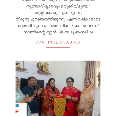
നൃത്താവിഷ്കാരവും ഒരുക്കിയിട്ടുണ്ട്. ”
തൃശ്ശിവപേരൂർ ഉണരുന്നു ,
തിരുനൂപുരലയമണിയുന്നു” എന്ന് വരികളോടെ
ആരംഭിക്കുന്ന ഗാനത്തിൻ്റെ രചന നടവരമ്പ്
ഗവൺമെന്റ് സ്കൂൾ പ്ലസ് ടു ഇംഗ്ലീഷ്
CONTINUE READING