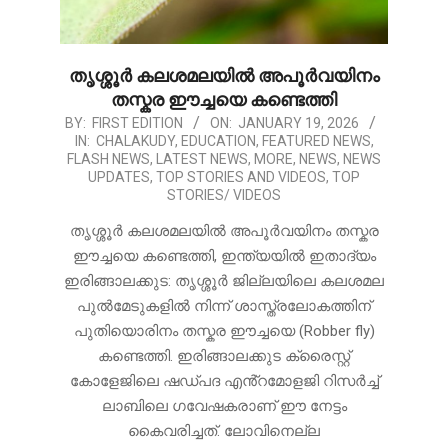
തൃശ്ശൂർ കലശമലയിൽ അപൂർവയിനം
തസ്കര ഈച്ചയെ കണ്ടെത്തി
2026-
BY:
FIRST EDITION
ON:
JANUARY 19, 2026
IN:
CHALAKUDY
,
EDUCATION
,
FEATURED NEWS
,
01-
FLASH NEWS
,
LATEST NEWS
,
MORE
,
NEWS
,
NEWS
19
UPDATES
,
TOP STORIES AND VIDEOS
,
TOP
STORIES/ VIDEOS
തൃശ്ശൂർ കലശമലയിൽ അപൂർവയിനം തസ്കര
ഈച്ചയെ കണ്ടെത്തി, ഇന്ത്യയിൽ ഇതാദ്യം
ഇരിങ്ങാലക്കുട: തൃശ്ശൂർ ജില്ലയിലെ കലശമല
പുൽമേടുകളിൽ നിന്ന് ശാസ്ത്രലോകത്തിന്
പുതിയൊരിനം തസ്കര ഈച്ചയെ (Robber fly)
കണ്ടെത്തി. ഇരിങ്ങാലക്കുട ക്രൈസ്റ്റ്
കോളേജിലെ ഷഡ്പദ എൻ്റമോളജി റിസർച്ച്
ലാബിലെ ഗവേഷകരാണ് ഈ നേട്ടം
കൈവരിച്ചത്. ലോവിനെല്ല