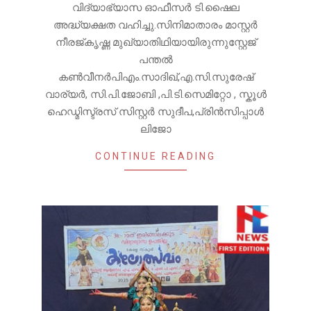
വിദ്യാഭ്യാസ ഓഫീസർ ടി.ഷൈല
അദ്ധ്യക്ഷത വഹിച്ചു.സിനിമാതാരം മാസ്റ്റർ
നീരജ്കൃഷ്ണ മുഖ്യാതിഥിയായിരുന്നുസ്റ്റേജ്
പന്തൽ
കൺവീനർപിഎം.സാദിഖ്,എ.സി.സുരേഷ്
വാര്യർ, സി.പി.ജോബി ,പി.ടി.സെമിറ്റോ , സ്കൂൾ
ഹെഡ്മിസ്ട്രസ് സിസ്റ്റർ സുദീപ,പ്രിൻസിപ്പാൾ
ലിജോ
CONTINUE READING