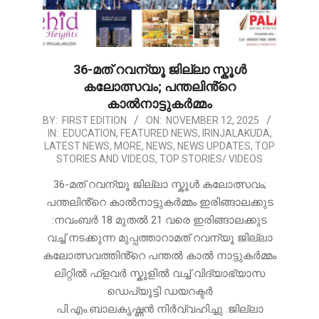
36-മത് റവന്യൂ ജില്ലാ സ്കൂൾ
കലോത്സവം; പന്തലിൻ്റെ
കാൽനാട്ടുകർമ്മം
2025-
BY:
FIRST EDITION
ON:
NOVEMBER 12, 2025
IN:
EDUCATION
,
FEATURED NEWS
,
IRINJALAKUDA
,
11-
LATEST NEWS
,
MORE
,
NEWS
,
NEWS UPDATES
,
TOP
12
STORIES AND VIDEOS
,
TOP STORIES/ VIDEOS
36-മത് റവന്യൂ ജില്ലാ സ്കൂൾ കലോത്സവം;
പന്തലിൻ്റെ കാൽനാട്ടുകർമ്മം ഇരിങ്ങാലക്കുട
:നവംബർ 18 മുതൽ 21 വരെ ഇരിങ്ങാലക്കുട
വച്ച് നടക്കുന്ന മുപ്പത്താറാമത് റവന്യൂ ജില്ലാ
കലോത്സവത്തിൻ്റെ പന്തൽ കാൽ നാട്ടുകർമ്മം
ലിറ്റിൽ ഫ്ളവർ സ്കൂളിൽ വച്ച് വിദ്യാഭ്യാസ
ഡെപ്യൂട്ടി ഡയറക്ടർ
പി.എം.ബാലകൃഷ്ണൻ നിർവ്വഹിച്ചു .ജില്ലാ