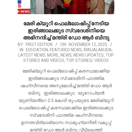
മേരി ക്യൂറി ഫെല്ലോഷിപ്പ് നേടിയ
ഇരിങ്ങാലക്കുട സ്വദേശിനിയെ
അഭിനന്ദിച്ച് മന്ത്രി ഡോ ആർ ബിന്ദു
2025-
BY:
FIRST EDITION
ON:
NOVEMBER 12, 2025
IN:
EDUCATION
,
FEATURED NEWS
,
IRINJALAKUDA
,
11-
LATEST NEWS
,
MORE
,
NEWS
,
NEWS UPDATES
,
TOP
12
STORIES AND VIDEOS
,
TOP STORIES/ VIDEOS
മേരിക്യൂറി ഫെല്ലോഷിപ്പ് കരസ്ഥമാക്കിയ
ഇരിങ്ങാലക്കുട സ്വദേശിനി ഫാത്തിമ
ഷഹ്സീനയെ അനുമോദിച്ച് മന്ത്രി ഡോ ആർ
ബിന്ദു ഇരിങ്ങാലക്കുട : യൂറോപ്യൻ
യൂണിയൻ്റെ 2.5 കോടി രൂപയുടെ മേരിക്യൂറി
ഫെല്ലോഷിപ്പ് കരസ്ഥമാക്കിയ ഇരിങ്ങാലക്കുട
സ്വദേശിനി ഫാത്തിമ ഷഹ്സീനയെ
ഉന്നതവിദ്യാഭ്യാസ സാമൂഹ്യനീതി വകുപ്പ്
മന്ത്രി ഡോ:ആർ.ബിന്ദു വീട്ടിലെത്തി