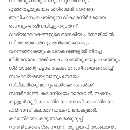
സീതയും ലക്ഷ്മണനും സുഗ്രീവനും
എത്തിച്ചേരുകയും ശ്രീരാമന്‍ ഭരതനെ
ആലിംഗനം ചെയ്യുന്ന വികാരനിര്‍ഭരമായ
രംഗവും അഭിനയിച്ചു. തുടര്‍ന്ന്
വാദ്യഘോഷങ്ങളുടെ രാജകീയ പ്രൗഢിയില്‍
സീതാ രാമ അനുചരന്‍മാര്‍ക്കൊപ്പം
വന്നെത്തുകയും കലശകുടങ്ങളില്‍ നിറച്ച
തീര്‍ത്ഥജലം അഭിഷേകം ചെയ്യുകയും ചെയ്യും.
ശ്രീരാമന്റെ പട്ടാഭിഷേകം മനംനിറയെ ദര്‍ശിച്ച്
സാഫല്യമടയുവാനും നേദ്യം
സ്വീകരിക്കുവാനും ഭക്തജനങ്ങള്‍ക്ക്
സന്ദര്‍ഭമുണ്ട്. കലാനിലയം രാഘവൻ, സദനം
കൃഷ്ണന്‍കുട്ടി, കലാനിലയം ഗോപി, കലാനിലയം
ഹരിദാസ്, കലാമണ്ഡലം വിജയകുമാർ,
കലാനിലയം കരുണാകരക്കുറുപ്പ്,
സർവ്വതോഭദ്രം നന്ദന , തൃപ്പയ പീതാംബരൻ ,