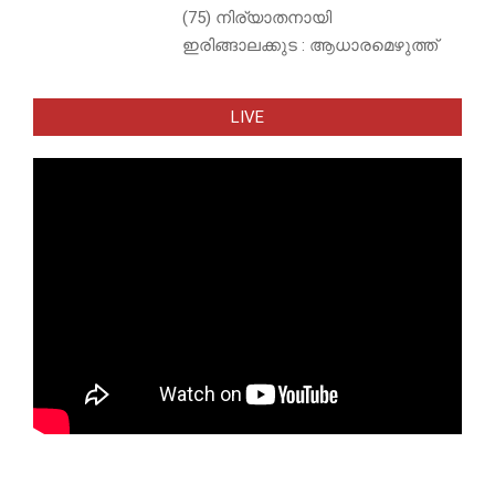
(75) നിര്യാതനായി
ഇരിങ്ങാലക്കുട : ആധാരമെഴുത്ത്
LIVE