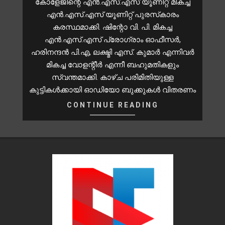
കോളേജിന്റെ എൻ.എസ്.എസ് യൂണിറ്റ് മികച്ച
എൻ.എസ്.എസ് യൂണിറ്റ് പുരസ്‌കാരം
കരസ്ഥമാക്കി. ഷിന്റോ വി. പി. മികച്ച
എൻ.എസ്.എസ് പ്രോഗ്രാം ഓഫീസർ,
ഹരിനന്ദൻ പി.എ, ലക്ഷ്മി എസ്. കുമാർ എന്നിവർ
മികച്ച വോളന്റീർ എന്നീ ബഹുമതികളും
സ്വന്തമാക്കി. കാഴ്ച പരിമിതിയുള്ള
കുട്ടികൾക്കായി ഓഡിയോ ബുക്കുകൾ വിതരണം
CONTINUE READING