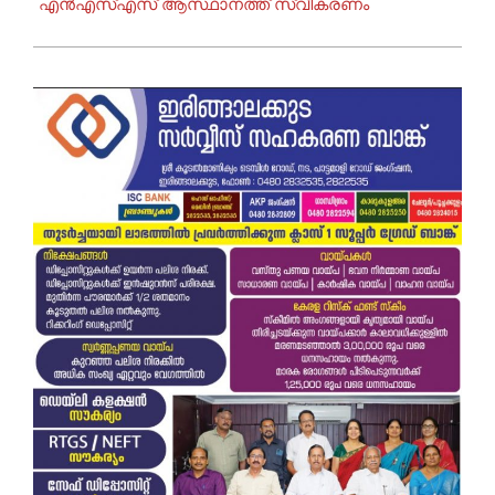
എൻഎസ്എസ് ആസ്ഥാനത്ത് സ്വീകരണം