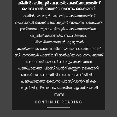
ക്ലീൻ പടിയൂർ പദ്ധതി; പഞ്ചായത്തിന്
ഫെഡറൽ ബാങ്ക് വാഹനം കൈമാറി
ക്ലീൻ പടിയൂർ പദ്ധതി; പഞ്ചായത്തിന്
ഫെഡറൽ ബാങ്ക് അധികൃതർ വാഹനം കൈമാറി
ഇരിങ്ങാലക്കുട : പടിയൂർ പഞ്ചായത്തിലെ
ശുചിത്വമാലിന്യ സംസ്‌കരണ
പ്രവർത്തനങ്ങൾ കൂടുതൽ
കാര്യക്ഷമമാക്കുന്നതിനായി ഫെഡറൽ ബാങ്ക്
സിഎസ്ആർ ഫണ്ട് വഴി നൽകിയ വാഹനം ബാങ്ക്
സോണൽ ഹെഡ് സി എം ശശിധരൻ
പഞ്ചായത്ത് പ്രസിഡൻ്റ് കണ്ണന് കൈമാറി.
ബാങ്ക് അങ്കണത്തിൽ നടന്ന ചടങ്ങ് ജില്ലാ
പഞ്ചായത്ത് വൈസ് പ്രസിഡൻ്റ് ടി കെ
സുധീഷ് ഉദ്ഘാടനം ചെയ്തു. എടതിരിഞ്ഞി
സബ്
CONTINUE READING