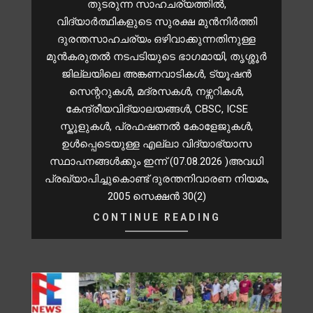
തുടരുന്ന സാഹചര്യത്തിൽ,
വിദ്യാർത്ഥികളുടെ സുരക്ഷ മുൻനിർത്തി
ദുരന്തസാഹചര്യം ഒഴിവാക്കുന്നതിനുള്ള
മുന്‍കരുതല്‍ നടപടിയുടെ ഭാഗമായി, തൃശ്ശൂർ
ജില്ലയിലെ അങ്കണവാടികൾ, ട്യൂഷൻ
സെന്ററുകൾ, മദ്രസകൾ, നഴ്സറികള്‍,
കേന്ദ്രീയവിദ്യാലയങ്ങള്‍, CBSC, ICSE
സ്കൂളുകള്‍, പ്രഫഷണല്‍ കോളേജുകള്‍,
ഉള്‍പ്പെടെയുള്ള എല്ലാ വിദ്യാഭ്യാസ
സ്ഥാപനങ്ങള്‍ക്കും ഇന്ന് (07.08.2026 )അവധി
പ്രഖ്യാപിച്ചുകൊണ്ട് ദുരന്തനിവാരണ നിയമം,
2005 സെക്ഷന്‍ 30(2)
CONTINUE READING