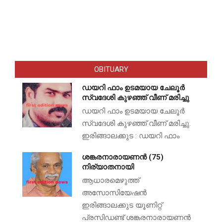
OBITUARY
ഡയറി ഫാം ഉടമയായ ചേലൂർ
സ്വദേശി കുഴഞ്ഞ് വീണ് മരിച്ചു
ഡയറി ഫാം ഉടമയായ ചേലൂർ
സ്വദേശി കുഴഞ്ഞ് വീണ് മരിച്ചു.
ഇരിങ്ങാലക്കുട : ഡയറി ഫാം
ശങ്കരനാരായണൻ (75)
നിര്യാതനായി
ആധാരമെഴുത്ത്
അസോസിയേഷൻ
ഇരിങ്ങാലക്കുട യൂണിറ്റ്
പ്രസിഡണ്ട് ശങ്കരനാരായണൻ