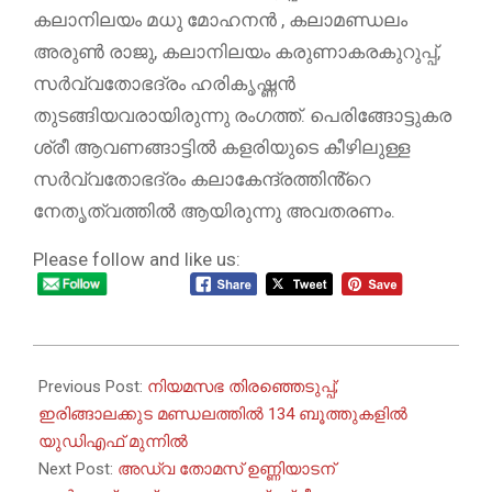
കലാനിലയം മധു മോഹനൻ , കലാമണ്ഡലം
അരുൺ രാജു, കലാനിലയം കരുണാകരകുറുപ്പ്,
സർവ്വതോഭദ്രം ഹരികൃഷ്ണൻ
തുടങ്ങിയവരായിരുന്നു രംഗത്ത്. പെരിങ്ങോട്ടുകര
ശ്രീ ആവണങ്ങാട്ടിൽ കളരിയുടെ കീഴിലുള്ള
സർവ്വതോഭദ്രം കലാകേന്ദ്രത്തിൻ്റെ
നേതൃത്വത്തിൽ ആയിരുന്നു അവതരണം.
Please follow and like us:
2026-
05-
Previous Post:
നിയമസഭ തിരഞ്ഞെടുപ്പ്;
08
ഇരിങ്ങാലക്കുട മണ്ഡലത്തിൽ 134 ബൂത്തുകളിൽ
യുഡിഎഫ് മുന്നിൽ
Next Post:
അഡ്വ തോമസ് ഉണ്ണിയാടന്