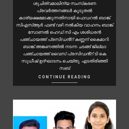
ശുചിത്വമാലിന്യ സംസ്‌കരണ
പ്രവർത്തനങ്ങൾ കൂടുതൽ
കാര്യക്ഷമമാക്കുന്നതിനായി ഫെഡറൽ ബാങ്ക്
സിഎസ്ആർ ഫണ്ട് വഴി നൽകിയ വാഹനം ബാങ്ക്
സോണൽ ഹെഡ് സി എം ശശിധരൻ
പഞ്ചായത്ത് പ്രസിഡൻ്റ് കണ്ണന് കൈമാറി.
ബാങ്ക് അങ്കണത്തിൽ നടന്ന ചടങ്ങ് ജില്ലാ
പഞ്ചായത്ത് വൈസ് പ്രസിഡൻ്റ് ടി കെ
സുധീഷ് ഉദ്ഘാടനം ചെയ്തു. എടതിരിഞ്ഞി
സബ്
CONTINUE READING