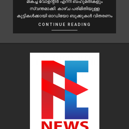
മികച്ച വോളന്റീർ എന്നീ ബഹുമതികളും
സ്വന്തമാക്കി. കാഴ്ച പരിമിതിയുള്ള
കുട്ടികൾക്കായി ഓഡിയോ ബുക്കുകൾ വിതരണം
CONTINUE READING