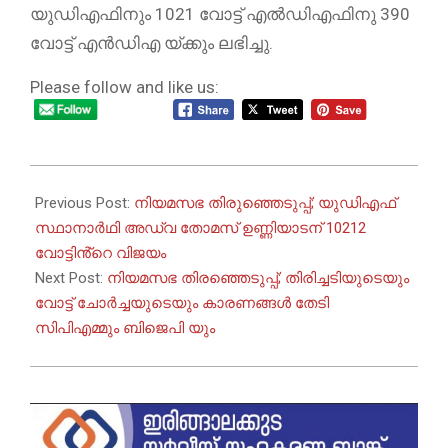
യുഡിഎഫിനും 1021 വോട്ട് എൽഡിഎഫിനു 390
വോട്ട് എൻഡിഎ യ്ക്കും ലഭിച്ചു.
Please follow and like us:
2026-
05-
Previous Post:
നിയമസഭ തിരുഞ്ഞെടുപ്പ്; യുഡിഎഫ്
07
സ്ഥാനാർഥി അഡ്വ തോമസ് ഉണ്ണിയാടന് 10212
വോട്ടിൻ്റെ വിജയം
Next Post:
നിയമസഭ തിരഞ്ഞെടുപ്പ്; തിരിച്ചടിയുടെയും
വോട്ട് ചോർച്ചയുടെയും കാരണങ്ങൾ തേടി
സിപിഎമ്മും ബിജെപി യും