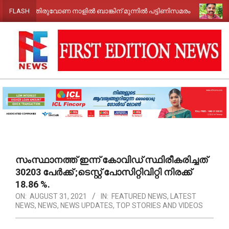
Skip
ധി; തിരുവോണ നാളിൽ ബാങ്കിന് മുന്നിൽ പട്ടിണിസമരം
മീൻ പിടി
FLASH
to
content
FIRST
EDITION
NEWS
Primary
Navigation
Menu
സംസ്ഥാനത്ത് ഇന്ന് കോവിഡ് സ്ഥിരീകരിച്ചത്
30203 പേർക്ക് ;ടെസ്റ്റ് പോസിറ്റിവിറ്റി നിരക്ക്
18.86 %.
ON:
AUGUST 31, 2021
IN:
FEATURED NEWS
,
LATEST
NEWS
,
NEWS
,
NEWS UPDATES
,
TOP STORIES AND VIDEOS