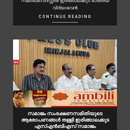
സമാരംഭസദസ്സിൽ ഇരിങ്ങാലക്കുട ഭാരതീയ
വിദ്യാഭവൻ
CONTINUE READING
സമാജം സംരക്ഷണസമിതിയുടെ
ആരോപണങ്ങൾ തള്ളി ഇരിങ്ങാലക്കുട
എസ്എൻബിഎസ് സമാജം