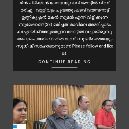
മീൻ പിടിക്കാൻ പോയ യുവാവ് തോട്ടിൽ വീണ്
മരിച്ചു . വള്ളിവട്ടം പൂവത്തുംകടവ് വയമ്പനാട്ട്
ഉണ്ണികൃഷ്ണൻ മകൻ സുമൻ എന്ന് വിളിക്കുന്ന
സുമേഷാണ് (38) മരിച്ചത്. രാവിലെ അമരിപ്പാടം
കപ്പേളയ്ക്ക് അടുത്തുള്ള തോട്ടിൽ വച്ചായിരുന്നു
അപകടം. അവിവാഹിതനാണ്. സുഭദ്ര അമ്മയും
സുധീഷ് സഹോദരനുമാണ് Please follow and like
us:
CONTINUE READING