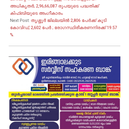
അധികൃതർ; 2,96,66,087 രൂപയുടെ പദ്ധതിക്ക്
കിഫ്ബിയുടെ അംഗീകാരം.
Next Post:
തൃശ്ശൂര്‍ ജില്ലയില്‍ 2,806 പേര്‍ക്ക് കൂടി
കോവിഡ്, 2,602 പേര്‍ ; രോഗസ്ഥിരീകരണനിരക്ക് 19.57
%.