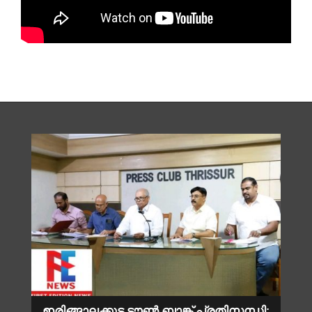
ഇരിങ്ങാലക്കുട ടൗൺ ബാങ്ക് പ്രതിസന്ധി;