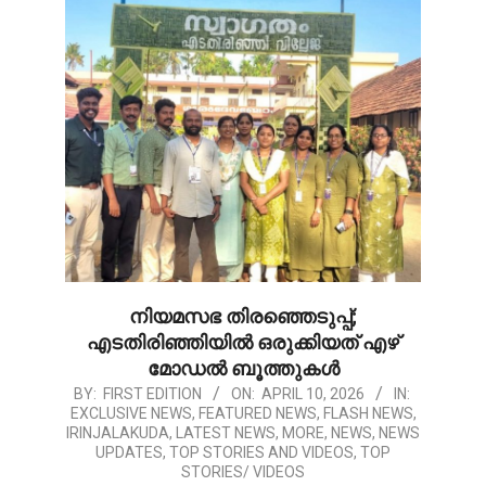
നിയമസഭ തിരഞ്ഞെടുപ്പ്;
എടതിരിഞ്ഞിയിൽ ഒരുക്കിയത് എഴ്
മോഡൽ ബൂത്തുകൾ
2026-
BY:
FIRST EDITION
ON:
APRIL 10, 2026
IN:
EXCLUSIVE NEWS
,
FEATURED NEWS
,
FLASH NEWS
,
04-
IRINJALAKUDA
,
LATEST NEWS
,
MORE
,
NEWS
,
NEWS
10
UPDATES
,
TOP STORIES AND VIDEOS
,
TOP
STORIES/ VIDEOS