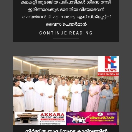
കഥകളി തുടങ്ങിയ പരിപാടികൾ ശ്രദ്ധ നേടി.
ഇരിങ്ങാലക്കുട ഭാരതീയ വിദ്യാഭവൻ
ചെയർമാൻ ടി. എ. നായർ, എക്സിക്യൂട്ടീവ്
വൈസ് ചെയർമാൻ
CONTINUE READING
നിർമ്മിത ബുദ്ധിയുടെ കാര്യത്തിൽ