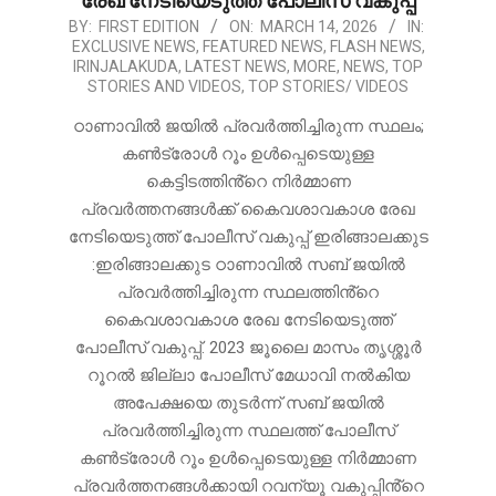
രേഖ നേടിയെടുത്ത് പോലീസ് വകുപ്പ്
2026-
BY:
FIRST EDITION
ON:
MARCH 14, 2026
IN:
EXCLUSIVE NEWS
,
FEATURED NEWS
,
FLASH NEWS
,
03-
IRINJALAKUDA
,
LATEST NEWS
,
MORE
,
NEWS
,
TOP
14
STORIES AND VIDEOS
,
TOP STORIES/ VIDEOS
ഠാണാവിൽ ജയിൽ പ്രവർത്തിച്ചിരുന്ന സ്ഥലം;
കൺട്രോൾ റൂം ഉൾപ്പെടെയുള്ള
കെട്ടിടത്തിൻ്റെ നിർമ്മാണ
പ്രവർത്തനങ്ങൾക്ക് കൈവശാവകാശ രേഖ
നേടിയെടുത്ത് പോലീസ് വകുപ്പ് ഇരിങ്ങാലക്കുട
:ഇരിങ്ങാലക്കുട ഠാണാവിൽ സബ് ജയിൽ
പ്രവർത്തിച്ചിരുന്ന സ്ഥലത്തിൻ്റെ
കൈവശാവകാശ രേഖ നേടിയെടുത്ത്
പോലീസ് വകുപ്പ്. 2023 ജൂലൈ മാസം തൃശ്ശൂർ
റൂറൽ ജില്ലാ പോലീസ് മേധാവി നൽകിയ
അപേക്ഷയെ തുടർന്ന് സബ് ജയിൽ
പ്രവർത്തിച്ചിരുന്ന സ്ഥലത്ത് പോലീസ്
കൺട്രോൾ റൂം ഉൾപ്പെടെയുള്ള നിർമ്മാണ
പ്രവർത്തനങ്ങൾക്കായി റവന്യൂ വകുപ്പിൻ്റെ