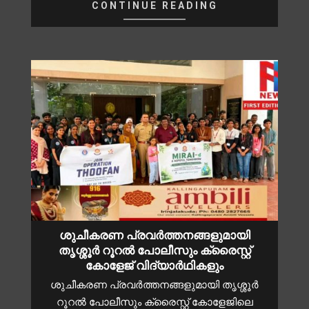
CONTINUE READING
ശുചീകരണ പ്രവർത്തനങ്ങളുമായി
തൃശ്ശൂർ റൂറൽ പോലീസും ക്രൈസ്റ്റ്
കോളേജ് വിദ്യാർഥികളും
ശുചീകരണ പ്രവർത്തനങ്ങളുമായി തൃശ്ശൂർ
റൂറൽ പോലീസും ക്രൈസ്റ്റ് കോളേജിലെ