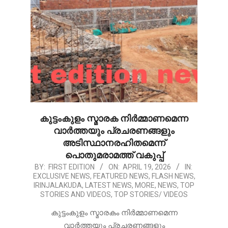
കുട്ടംകുളം സ്മാരക നിർമ്മാണമെന്ന
വാർത്തയും പ്രചരണങ്ങളും
അടിസ്ഥാനരഹിതമെന്ന്
പൊതുമരാമത്ത് വകുപ്പ്
2026-
BY:
FIRST EDITION
ON:
APRIL 19, 2026
IN:
EXCLUSIVE NEWS
,
FEATURED NEWS
,
FLASH NEWS
,
04-
IRINJALAKUDA
,
LATEST NEWS
,
MORE
,
NEWS
,
TOP
19
STORIES AND VIDEOS
,
TOP STORIES/ VIDEOS
കുട്ടംകുളം സ്മാരകം നിർമ്മാണമെന്ന
വാർത്തയും പ്രചരണങ്ങളും