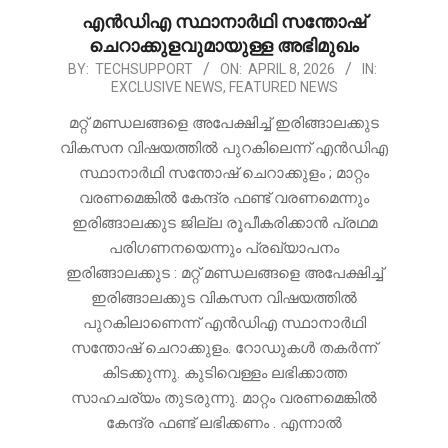
എൻഡിഎ സ്ഥാനാർഥി സന്തോഷ്
ചെറാക്കുളവുമായുള്ള അഭിമുഖം
2026-
BY:
TECHSUPPORT
ON:
APRIL 8, 2026
IN:
EXCLUSIVE NEWS
,
FEATURED NEWS
04-
08
മറ്റ് മണ്ഡലങ്ങളെ അപേക്ഷിച്ച് ഇരിങ്ങാലക്കുട
വികസന വിഷയത്തിൽ പുറകിലെന്ന് എൻഡിഎ
സ്ഥാനാർഥി സന്തോഷ് ചെറാക്കുളം ; മാറ്റം
വരണമെങ്കിൽ കേന്ദ്ര ഫണ്ട് വരണമെന്നും
ഇരിങ്ങാലക്കുട ജില്ല രൂപീകരിക്കാൻ പ്രഥമ
പരിഗണനയെന്നും പ്രഖ്യാപനം
ഇരിങ്ങാലക്കുട : മറ്റ് മണ്ഡലങ്ങളെ അപേക്ഷിച്ച്
ഇരിങ്ങാലക്കുട വികസന വിഷയത്തിൽ
പുറകിലാണെന്ന് എൻഡിഎ സ്ഥാനാർഥി
സന്തോഷ് ചെറാക്കുളം. റോഡുകൾ തകർന്ന്
കിടക്കുന്നു. കുടിവെള്ളം ലഭിക്കാത്ത
സാഹചര്യം തുടരുന്നു. മാറ്റം വരണമെങ്കിൽ
കേന്ദ്ര ഫണ്ട് ലഭിക്കണം . എന്നാൽ