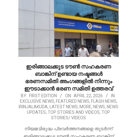
ഇരിങ്ങാലക്കുട ടൗൺ സഹകരണ
ബാങ്കിന് ഉണ്ടായ നഷ്ടങ്ങൾ
ഭരണസമിതി അംഗങ്ങളിൽ നിന്നും
ഈടാക്കാൻ ഭരണ സമിതി ഉത്തരവ്
2026-
BY:
FIRST EDITION
ON:
APRIL 22, 2026
IN:
EXCLUSIVE NEWS
,
FEATURED NEWS
,
FLASH NEWS
,
04-
IRINJALAKUDA
,
LATEST NEWS
,
MORE
,
NEWS
,
NEWS
22
UPDATES
,
TOP STORIES AND VIDEOS
,
TOP
STORIES/ VIDEOS
നിയമവിരുദ്ധ പ്രവർത്തനങ്ങളെ തുടർന്ന്
ഇരിങ്ങാലക്കുട ടൗൺ സഹകരണ ബാങ്കിന്