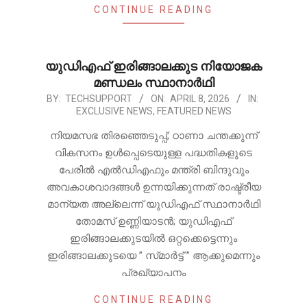
CONTINUE READING
യുഡിഎഫ് ഇരിങ്ങാലക്കുട നിയോജക
മണ്ഡലം സ്ഥാനാർഥി
2026-
BY:
TECHSUPPORT
ON:
APRIL 8, 2026
IN:
EXCLUSIVE NEWS
,
FEATURED NEWS
04-
08
നിയമസഭ തിരഞ്ഞെടുപ്പ്; ഠാണാ ചന്തക്കുന്ന്
വികസനം ഉൾപ്പെടെയുള്ള പദ്ധതികളുടെ
പേരിൽ എൽഡിഎഫും മന്ത്രി ബിന്ദുവും
അവകാശവാദങ്ങൾ ഉന്നയിക്കുന്നത് രാഷ്ട്രീയ
മാന്യത അല്ലെന്ന് യുഡിഎഫ് സ്ഥാനാർഥി
തോമസ് ഉണ്ണിയാടൻ; യുഡിഎഫ്
ഇരിങ്ങാലക്കുടയിൽ ഒറ്റക്കെട്ടെന്നും
ഇരിങ്ങാലക്കുടയെ ” സ്‌മാർട്ട് ” ആക്കുമെന്നും
പ്രഖ്യാപനം
CONTINUE READING