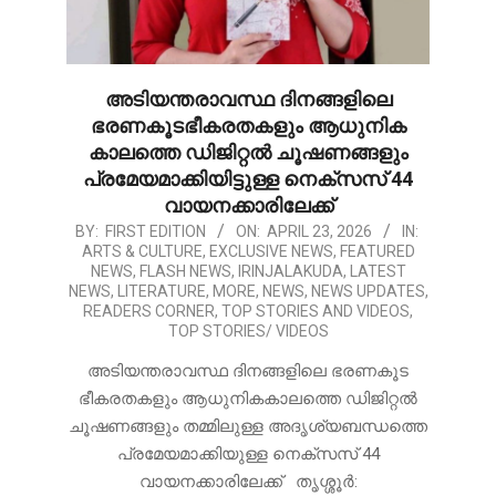
അടിയന്തരാവസ്ഥ ദിനങ്ങളിലെ
ഭരണകൂടഭീകരതകളും ആധുനിക
കാലത്തെ ഡിജിറ്റൽ ചൂഷണങ്ങളും
പ്രമേയമാക്കിയിട്ടുള്ള നെക്സസ് 44
വായനക്കാരിലേക്ക്
2026-
BY:
FIRST EDITION
ON:
APRIL 23, 2026
IN:
ARTS & CULTURE
,
EXCLUSIVE NEWS
,
FEATURED
04-
NEWS
,
FLASH NEWS
,
IRINJALAKUDA
,
LATEST
23
NEWS
,
LITERATURE
,
MORE
,
NEWS
,
NEWS UPDATES
,
READERS CORNER
,
TOP STORIES AND VIDEOS
,
TOP STORIES/ VIDEOS
അടിയന്തരാവസ്ഥ ദിനങ്ങളിലെ ഭരണകൂട
ഭീകരതകളും ആധുനികകാലത്തെ ഡിജിറ്റൽ
ചൂഷണങ്ങളും തമ്മിലുള്ള അദൃശ്യബന്ധത്തെ
പ്രമേയമാക്കിയുള്ള നെക്സസ് 44
വായനക്കാരിലേക്ക് തൃശ്ശൂർ: