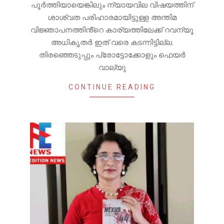
പൂർത്തിയായെങ്കിലും ന്യായവില വിഷയത്തിന്
ശാശ്വത പരിഹാരമായിട്ടുള്ള അന്തിമ
വിജ്ഞാപനത്തിൻ്റെ കാര്യത്തിലേക്ക് റവന്യൂ
അധികൃതർ ഇത് വരെ കടന്നിട്ടില്ല.
തിരഞ്ഞെടുപ്പും പ്രോട്ടോക്കോളും ഫെയർ
വാല്യു
CONTINUE READING