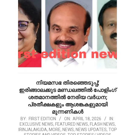
നിയമസഭ തിരഞ്ഞെടുപ്പ്;
ഇരിങ്ങാലക്കുട മണ്ഡലത്തിൽ പോളിംഗ്
ശതമാനത്തിൽ നേരിയ വർധന;
പ്രതീക്ഷകളും ആശങ്കകളുമായി
മുന്നണികൾ
2026-
BY:
FIRST EDITION
ON:
APRIL 18, 2026
IN:
EXCLUSIVE NEWS
,
FEATURED NEWS
,
FLASH NEWS
,
04-
IRINJALAKUDA
,
MORE
,
NEWS
,
NEWS UPDATES
,
TOP
18