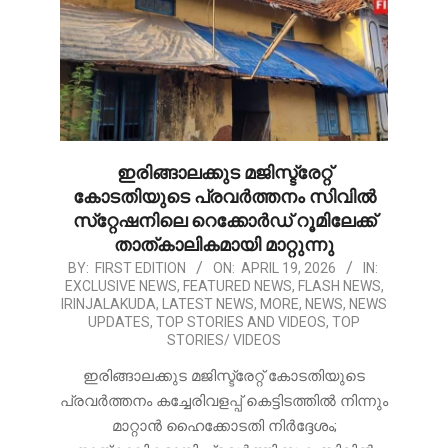
ഇരിങ്ങാലക്കുട മജിസ്ട്രേറ്റ്
കോടതിയുടെ പ്രവർത്തനം സിവിൽ
സ്‌റ്റേഷനിലെ റെക്കോർഡ് റൂമിലേക്ക്
താത്കാലികമായി മാറ്റുന്നു
2026-
BY:
FIRST EDITION
ON:
APRIL 19, 2026
IN:
EXCLUSIVE NEWS
,
FEATURED NEWS
,
FLASH NEWS
,
04-
IRINJALAKUDA
,
LATEST NEWS
,
MORE
,
NEWS
,
NEWS
19
UPDATES
,
TOP STORIES AND VIDEOS
,
TOP
STORIES/ VIDEOS
ഇരിങ്ങാലക്കുട മജിസ്ട്രേറ്റ് കോടതിയുടെ
പ്രവർത്തനം കച്ചേരിവളപ്പ് കെട്ടിടത്തിൽ നിന്നും
മാറ്റാൻ ഹൈക്കോടതി നിർദ്ദേശം;