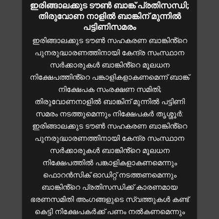
ഇരിങ്ങാലക്കുട ടൗൺ ബാങ്ക് പ്രതിസന്ധി;
തിരുവോണ നാളിൽ ബാങ്കിന് മുന്നിൽ
പട്ടിണിസമരം
ഇരിങ്ങാലക്കുട ടൗൺ സഹകരണ ബാങ്കിൻ്റെ
പുനരുദ്ധാരണത്തിനായി കേന്ദ്ര സംസ്ഥാന
സർക്കാരുകൾ ബാങ്കിൻ്റെ മൂലധന
നിക്ഷേപത്തിൻ്റെ പങ്കാളികളാകണമെന്ന് ബാങ്ക്
നിക്ഷേപക സംരക്ഷണ സമിതി;
തിരുവോണനാളിൽ ബാങ്കിന് മുന്നിൽ പട്ടിണി
സമരം നടത്തുമെന്നും നിക്ഷേപകർ തൃശ്ശൂർ:
ഇരിങ്ങാലക്കുട ടൗൺ സഹകരണ ബാങ്കിൻ്റെ
പുനരുദ്ധാരണത്തിനായി കേന്ദ്ര സംസ്ഥാന
സർക്കാരുകൾ ബാങ്കിൻ്റെ മൂലധന
നിക്ഷേപത്തിൽ പങ്കാളികളാകണമെന്നും
ഫൊറൻസിക് ഓഡിറ്റ് നടത്തണമെന്നും
ബാങ്കിൻ്റെ പ്രതിസന്ധിക്ക് കാരണമായ
ഭരണസമിതി അംഗങ്ങളുടെ സ്വത്തുകൾ കണ്ട്
കെട്ടി നിക്ഷേപകർക്ക് പണം നൽകണമെന്നും