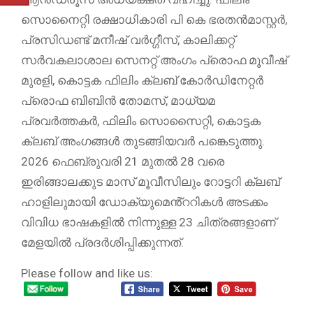
സൊനൈറ്റി രക്ഷാധികാരി പി കെ ഭരതൻമാസ്റ്റർ,
പ്രസിഡണ്ട് മനീഷ് വർഗ്ഗീസ്, കാലിക്കറ്റ്
സർവകലാശാല സെനറ്റ് അംഗം പ്രൊഫ മൂവീഷ്
മുരളി, കൊട്ടക ഫിലിം ക്ലബ് കോർഡിനേറ്റർ
പ്രൊഫ ബിബിൻ തോമസ്, മാധ്യമ
പ്രവർത്തകർ, ഫിലിം സൊസൈറ്റി, കൊട്ടക
ക്ലബ് അംഗങ്ങൾ തുടങ്ങിയവർ പങ്കെടുത്തു.
2026 ഫെബ്രുവരി 21 മുതൽ 28 വരെ
ഇരിങ്ങാലക്കുട മാസ് മൂവീസിലും റോട്ടറി ക്ലബ്
ഹാളിലുമായി ഡോക്യുമെൻ്ററികൾ അടക്കം
വിവിധ ഭാഷകളിൽ നിന്നുള്ള 23 ചിത്രങ്ങളാണ്
മേളയിൽ പ്രദർശിപ്പിക്കുന്നത്.
Please follow and like us: