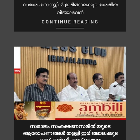
സമാരംഭസദസ്സിൽ ഇരിങ്ങാലക്കുട ഭാരതീയ
വിദ്യാഭവൻ
CONTINUE READING
സമാജം സംരക്ഷണസമിതിയുടെ
ആരോപണങ്ങൾ തള്ളി ഇരിങ്ങാലക്കുട
എസ്എൻബിഎസ് സമാജം