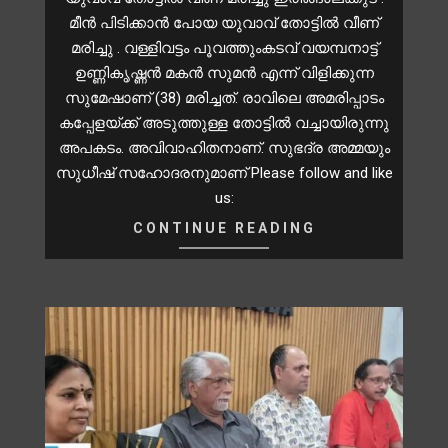
മീൻ പിടിക്കാൻ പോയ യുവാവ് തോട്ടിൽ വീണ്
മരിച്ചു . വള്ളിവട്ടം പൂവത്തുംകടവ് വയമ്പനാട്ട്
ഉണ്ണികൃഷ്ണൻ മകൻ സുമൻ എന്ന് വിളിക്കുന്ന
സുമേഷാണ് (38) മരിച്ചത്. രാവിലെ അമരിപ്പാടം
കപ്പേളയ്ക്ക് അടുത്തുള്ള തോട്ടിൽ വച്ചായിരുന്നു
അപകടം. അവിവാഹിതനാണ്. സുഭദ്ര അമ്മയും
സുധീഷ് സഹോദരനുമാണ് Please follow and like
us:
CONTINUE READING