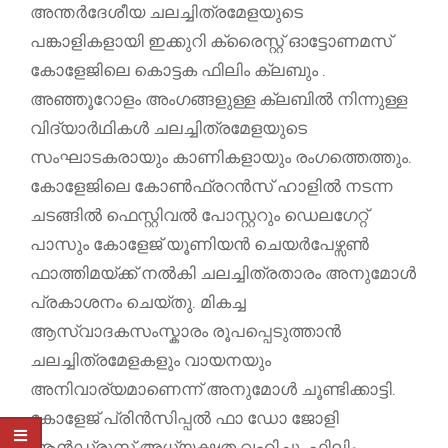
അന്തർദേശീയ ചലച്ചിത്രമേളയുടെ
പങ്കാളികളായി ഇക്കുറി ക്രൈസ്റ്റ് ഓട്ടോണമസ്
കോളേജിലെ കൊട്ടക ഫിലിം ക്ലബും .
അഞ്ഞൂറോളം അംഗങ്ങളുള്ള ക്ലബിൽ നിന്നുള്ള
വിദ്യാർഥികൾ ചലച്ചിത്രമേളയുടെ
സംഘാടകരായും കാണികളായും രംഗത്തെത്തും.
കോളേജിലെ കോൺഫ്രറൻസ് ഹാളിൽ നടന്ന
ചടങ്ങിൽ ഫെസ്റ്റിവൽ പോസ്റ്ററും ഡെലഗേറ്റ്
പാസും കോളേജ് യൂണിയൻ ചെയർപേഴ്സൺ
ഫാത്തിമയ്ക്ക് നൽകി ചലച്ചിത്രതാരം അനുമോൾ
പ്രകാശനം ചെയ്തു. മികച്ച
ആസ്വാദകസംസ്കാരം രൂപപ്പെടുത്താൻ
ചലച്ചിത്രമേളകളും വായനയും
അനിവാര്യമാണെന്ന് അനുമോൾ ചൂണ്ടിക്കാട്ടി.
കോളേജ് പ്രിൻസിപ്പൽ ഫാ ഡോ ജോളി
ആൻഡ്രൂസ് അധ്യക്ഷത വഹിച്ചു. ഫിലിം