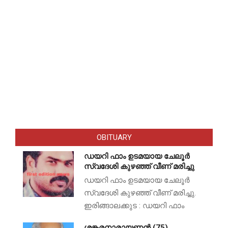
OBITUARY
ഡയറി ഫാം ഉടമയായ ചേലൂർ
സ്വദേശി കുഴഞ്ഞ് വീണ് മരിച്ചു
ഡയറി ഫാം ഉടമയായ ചേലൂർ
സ്വദേശി കുഴഞ്ഞ് വീണ് മരിച്ചു.
ഇരിങ്ങാലക്കുട : ഡയറി ഫാം
ശങ്കരനാരായണൻ (75)