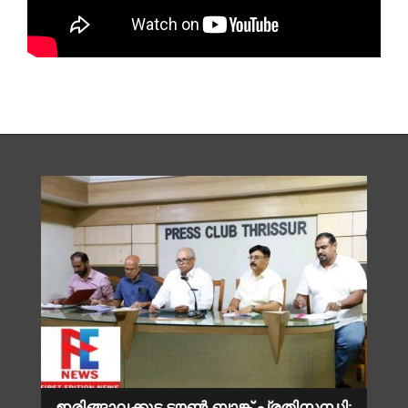
ഇരിങ്ങാലക്കുട ടൗൺ ബാങ്ക് പ്രതിസന്ധി;