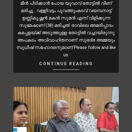
മീൻ പിടിക്കാൻ പോയ യുവാവ് തോട്ടിൽ വീണ്
മരിച്ചു . വള്ളിവട്ടം പൂവത്തുംകടവ് വയമ്പനാട്ട്
ഉണ്ണികൃഷ്ണൻ മകൻ സുമൻ എന്ന് വിളിക്കുന്ന
സുമേഷാണ് (38) മരിച്ചത്. രാവിലെ അമരിപ്പാടം
കപ്പേളയ്ക്ക് അടുത്തുള്ള തോട്ടിൽ വച്ചായിരുന്നു
അപകടം. അവിവാഹിതനാണ്. സുഭദ്ര അമ്മയും
സുധീഷ് സഹോദരനുമാണ് Please follow and like
us:
CONTINUE READING