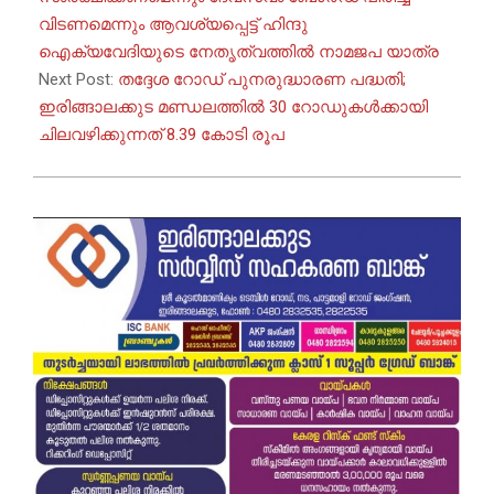
വിടണമെന്നും ആവശ്യപ്പെട്ട് ഹിന്ദു
ഐക്യവേദിയുടെ നേതൃത്വത്തിൽ നാമജപ യാത്ര
Next Post:
തദ്ദേശ റോഡ് പുനരുദ്ധാരണ പദ്ധതി;
ഇരിങ്ങാലക്കുട മണ്ഡലത്തിൽ 30 റോഡുകൾക്കായി
ചിലവഴിക്കുന്നത് 8.39 കോടി രൂപ