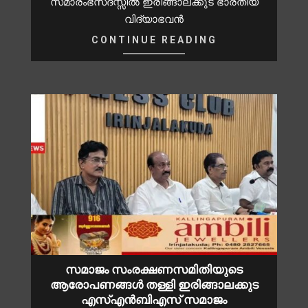
സമാരംഭസദസ്സിൽ ഇരിങ്ങാലക്കുട ഭാരതീയ
വിദ്യാഭവൻ
CONTINUE READING
സമാജം സംരക്ഷണസമിതിയുടെ
ആരോപണങ്ങൾ തള്ളി ഇരിങ്ങാലക്കുട
എസ്എൻബിഎസ് സമാജം