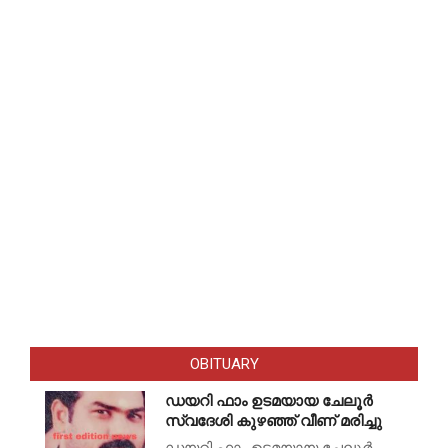
OBITUARY
ഡയറി ഫാം ഉടമയായ ചേലൂർ
സ്വദേശി കുഴഞ്ഞ് വീണ് മരിച്ചു
ഡയറി ഫാം ഉടമയായ ചേലൂർ