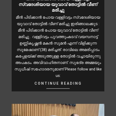
സ്വദേശിയായ യുവാവ് തോട്ടിൽ വീണ്
മരിച്ചു
മീൻ പിടിക്കാൻ പോയ വള്ളിവട്ടം സ്വദേശിയായ
യുവാവ് തോട്ടിൽ വീണ് മരിച്ചു ഇരിങ്ങാലക്കുട :
മീൻ പിടിക്കാൻ പോയ യുവാവ് തോട്ടിൽ വീണ്
മരിച്ചു . വള്ളിവട്ടം പൂവത്തുംകടവ് വയമ്പനാട്ട്
ഉണ്ണികൃഷ്ണൻ മകൻ സുമൻ എന്ന് വിളിക്കുന്ന
സുമേഷാണ് (38) മരിച്ചത്. രാവിലെ അമരിപ്പാടം
കപ്പേളയ്ക്ക് അടുത്തുള്ള തോട്ടിൽ വച്ചായിരുന്നു
അപകടം. അവിവാഹിതനാണ്. സുഭദ്ര അമ്മയും
സുധീഷ് സഹോദരനുമാണ് Please follow and like
us:
CONTINUE READING