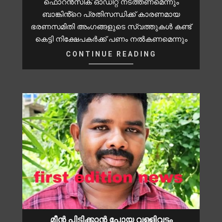
ഫൊറൻസിക് ഓഡിറ്റ് നടത്തണമെന്നും
ബാങ്കിൻ്റെ പ്രതിസന്ധിക്ക് കാരണമായ
ഭരണസമിതി അംഗങ്ങളുടെ സ്വത്തുകൾ കണ്ട്
കെട്ടി നിക്ഷേപകർക്ക് പണം നൽകണമെന്നും
CONTINUE READING
മീൻ പിടിക്കാൻ പോയ വള്ളിവട്ടം