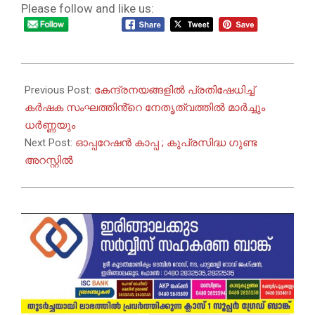
Please follow and like us:
2026-
05-
Previous Post:
കേന്ദ്രനയങ്ങളിൽ പ്രതിഷേധിച്ച്
28
കർഷക സംഘത്തിൻ്റെ നേതൃത്വത്തിൽ മാർച്ചും
ധർണ്ണയും
Next Post:
ഓപ്പറേഷൻ കാപ്പ ; കുപ്രസിദ്ധ ഗുണ്ട
അറസ്റ്റിൽ