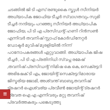
ചടങ്ങിൽ ജി ടി എസ് രണ്ടുകൈ സ്കൂൾ സീനിയർ
അധ്യാപിക ജോഫിയ ടീച്ചർ സ്വാഗതവും സുമി
ടീച്ചർ നന്ദിയും പറഞ്ഞു.സീനിയർ അധ്യാപിക
ജോഫിയ, പി ടി എ പ്രസിഡന്റ്‌ ഹണി റിൻസൺ
എന്നിവർ തവനിഷ് സ്റ്റാഫ്‌ കോർഡിനേറ്റർ
ഡോക്ടർ മുവിഷ് മുരളിയിൽ നിന്ന്
പഠനോപകരങ്ങൾ ഏറ്റുവാങ്ങി. അധ്യാപിക ജിഷ
ടീച്ചർ , പി ടി എ പ്രതിനിധി സ്വപ്ന രമേഷ്
,തവനിഷ് പ്രസിഡന്റ്‌ നിമിഷ കെ കെ, സെക്രട്ടറി
അഭിഷേക് ടി എം, ജോയിന്റ് സെക്രട്ടറിമാരായ
ജിസ്മരിയ ജോമി, അശ്വന്ത് ബാബു,തവനിഷ്
ട്രഷറർ ഐശ്വര്യ പ്രവീൺ ജോയിന്റ് ട്രഷറർ
ശ്വേത ഐ എ എന്നിവരും മറ്റു തവനിഷ്
പ്രവർത്തകരും പങ്കെടുത്തു