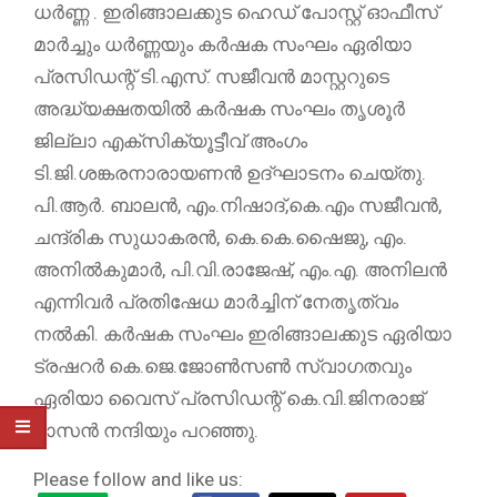
ധർണ്ണ . ഇരിങ്ങാലക്കുട ഹെഡ് പോസ്റ്റ് ഓഫീസ്
മാർച്ചും ധർണ്ണയും കർഷക സംഘം ഏരിയാ
പ്രസിഡന്റ് ടി.എസ്. സജീവൻ മാസ്റ്ററുടെ
അദ്ധ്യക്ഷതയിൽ കർഷക സംഘം തൃശൂർ
ജില്ലാ എക്സിക്യൂട്ടീവ് അംഗം
ടി.ജി.ശങ്കരനാരായണൻ ഉദ്ഘാടനം ചെയ്തു.
പി.ആർ. ബാലൻ, എം.നിഷാദ്,കെ.എം സജീവൻ,
ചന്ദ്രിക സുധാകരൻ, കെ.കെ.ഷൈജു, എം.
അനിൽകുമാർ, പി.വി.രാജേഷ്, എം.എ. അനിലൻ
എന്നിവർ പ്രതിഷേധ മാർച്ചിന് നേതൃത്വം
നൽകി. കർഷക സംഘം ഇരിങ്ങാലക്കുട ഏരിയാ
ട്രഷറർ കെ.ജെ.ജോൺസൺ സ്വാഗതവും
ഏരിയാ വൈസ് പ്രസിഡന്റ് കെ.വി.ജിനരാജ്
ദാസൻ നന്ദിയും പറഞ്ഞു.
Please follow and like us: