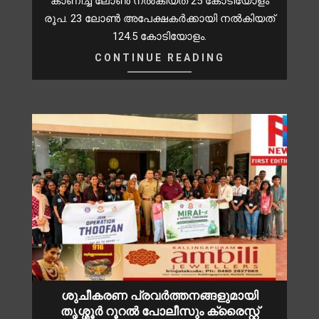
കാണിച്ച് ലോൺ നൽകിയത് 25 കോടിയോളം
രൂപ. 23 ലോൺ അപേക്ഷകർക്കായി നൽകിയത്
124.5 കോടിയോളം.
CONTINUE READING
ശുചീകരണ പ്രവർത്തനങ്ങളുമായി
തൃശ്ശൂർ റൂറൽ പോലീസും ക്രൈസ്റ്റ്