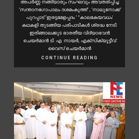
അപർണ്ണ നങ്ങ്യാരും സംഘവും അവതരിപ്പിച്ച
‘സന്താനഗോപാലം ദശമംകൂത്ത്’ , ‘നാലുനോക്ക്
പുറപ്പാട് ‘ഇരട്ടമേളപ്പദം ‘ ”കാലകേയവധം’
കഥകളി തുടങ്ങിയ പരിപാടികൾ ശ്രദ്ധ നേടി.
ഇരിങ്ങാലക്കുട ഭാരതീയ വിദ്യാഭവൻ
ചെയർമാൻ ടി. എ. നായർ, എക്സിക്യൂട്ടീവ്
വൈസ് ചെയർമാൻ
CONTINUE READING