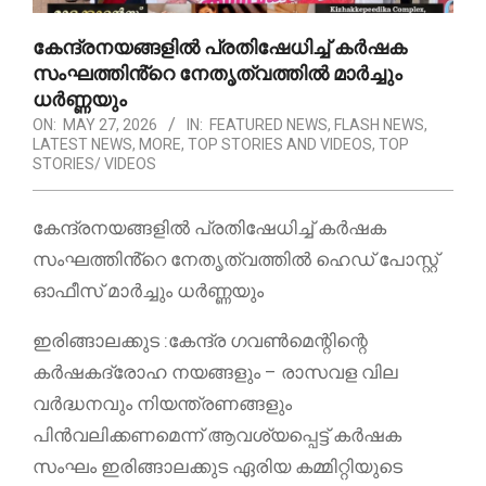
കേന്ദ്രനയങ്ങളിൽ പ്രതിഷേധിച്ച് കർഷക
സംഘത്തിൻ്റെ നേതൃത്വത്തിൽ മാർച്ചും
ധർണ്ണയും
ON:
MAY 27, 2026
IN:
FEATURED NEWS
,
FLASH NEWS
,
LATEST NEWS
,
MORE
,
TOP STORIES AND VIDEOS
,
TOP
STORIES/ VIDEOS
കേന്ദ്രനയങ്ങളിൽ പ്രതിഷേധിച്ച് കർഷക
സംഘത്തിൻ്റെ നേതൃത്വത്തിൽ ഹെഡ് പോസ്റ്റ്
ഓഫീസ് മാർച്ചും ധർണ്ണയും
ഇരിങ്ങാലക്കുട :കേന്ദ്ര ഗവൺമെന്റിന്റെ
കർഷകദ്രോഹ നയങ്ങളും – രാസവള വില
വർദ്ധനവും നിയന്ത്രണങ്ങളും
പിൻവലിക്കണമെന്ന് ആവശ്യപ്പെട്ട് കർഷക
സംഘം ഇരിങ്ങാലക്കുട ഏരിയ കമ്മിറ്റിയുടെ