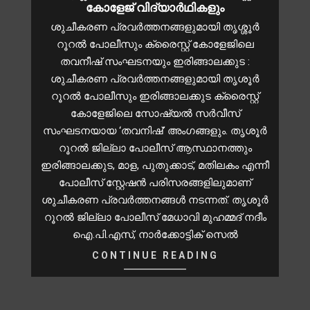
കോളേജ് വിദ്യാർഥികളും
ശുചീകരണ പ്രവർത്തനങ്ങളുമായി തൃശ്ശൂർ
റൂറൽ പോലീസും ക്രൈസ്റ്റ് കോളേജിലെ
തവനീഷ് സംഘടനയും ഇരിങ്ങാലക്കുട :
ശുചീകരണ പ്രവർത്തനങ്ങളുമായി തൃശൂർ
റൂറൽ പോലീസും ഇരിങ്ങാലക്കുട ക്രൈസ്റ്റ്
കോളേജിലെ സോഷ്യൽ സർവീസ്
സംഘടനയായ ‘തവനിഷ്’ അംഗങ്ങളും. തൃശൂർ
റൂറൽ ജില്ലാ പോലീസ് ആസ്ഥാനത്തും
ഇരിങ്ങാലക്കുട, മാള, പുതുക്കാട്, മതിലകം എന്നീ
പോലീസ് സ്റ്റേഷൻ പരിസരങ്ങളിലുമാണ്
ശുചീകരണ പ്രവർത്തനങ്ങൾ നടന്നത്. തൃശൂർ
റൂറൽ ജില്ലാ പോലീസ് മേധാവി മുഹമ്മദ് നദീം
ഐ.പി.എസ്, നാർക്കോട്ടിക് സെൽ
CONTINUE READING