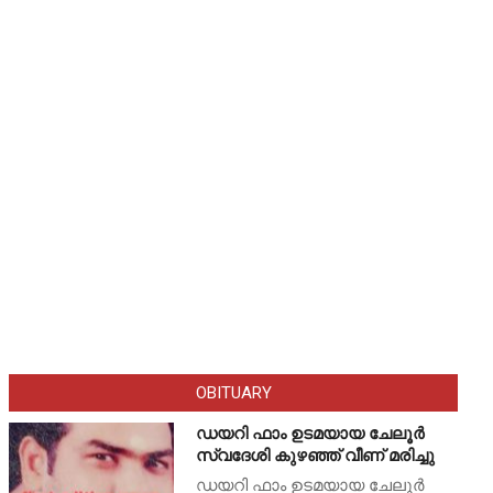
OBITUARY
ഡയറി ഫാം ഉടമയായ ചേലൂർ
സ്വദേശി കുഴഞ്ഞ് വീണ് മരിച്ചു
ഡയറി ഫാം ഉടമയായ ചേലൂർ