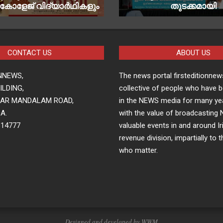
റ് കോളേജ് വിദ്യാർഥികളും
തുടക്കമായി
CONTACT US
ABOUT US
NNEWS,
The news portal firsteditionnews
LDING,
collective of people who have 
HAR MANDALAM ROAD,
in the NEWS media for many ye
A.
with the value of broadcasting
814777
valuable events in and around Ir
revenue division, impartially to 
who matter.
Designed and developed by WWM