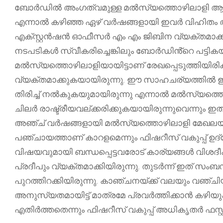
ബോർഡിൽ അംഗത്വമുള്ള മൽസ്യത്തൊഴിലാളി ആയിരിക
എന്നാൽ കഴിഞ്ഞ ഏഴ് വർഷങ്ങളായി ഇവർ വിഹിതം അടച്
എക്സ്റ്റൻഷൻ ഓഫീസർ എം എം ജിബിന വ്യക്തമാക്കിയിര
നടപടികൾ സ്വീകരിച്ചെങ്കിലും ബോർഡിൻ്റെ പട്
മൽസ്യത്തൊഴിലാളിയായിട്ടാണ് രേഖപ്പെടുത്തിയിരിക
വ്യക്തമാക്കുകയായിരുന്നു. ഈ സാഹചര്യത്തിൽ 
തിരിച്ച് നൽകുകയുമായിരുന്നു എന്നാൽ മൽസ്യത്തൊഴ
ചിലർ രാഷ്ട്രീയവല്ക്കരിക്കുകയായിരുന്നുവെന്നും 
അഞ്ച് വർഷങ്ങളായി മൽസ്യത്തൊഴിലാളി മേഖലയിൽ മ
പഞ്ചായത്താണ് കാറളമെന്നും ഫിഷറീസ് വകുപ്പ് ഉദ
വിഷയവുമായി ബന്ധപ്പെട്ടവരോട് കാര്യങ്ങൾ വിശദീകര
പ്രദീപും വ്യക്തമാക്കിയിരുന്നു. തുടർന്ന് ഇത് സംബന്
പുറത്തിറക്കിയിരുന്നു. കാഞ്ചനയ്ക്ക് വലയും വഞ്ചിയ
അനുസ്യതമായിട്ട് മാത്രമേ പ്രവർത്തിക്കാൻ കഴ
എതിർത്തതെന്നും ഫിഷറീസ് വകുപ്പ് അധികൃതർ ഫസ്