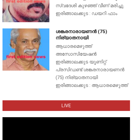
സ്വദേശി കുഴഞ്ഞ് വീണ് മരിച്ചു.
ഇരിങ്ങാലക്കുട : ഡയറി ഫാം
ശങ്കരനാരായണൻ (75)
നിര്യാതനായി
ആധാരമെഴുത്ത്
അസോസിയേഷൻ
ഇരിങ്ങാലക്കുട യൂണിറ്റ്
പ്രസിഡണ്ട് ശങ്കരനാരായണൻ
(75) നിര്യാതനായി
ഇരിങ്ങാലക്കുട : ആധാരമെഴുത്ത്
LIVE