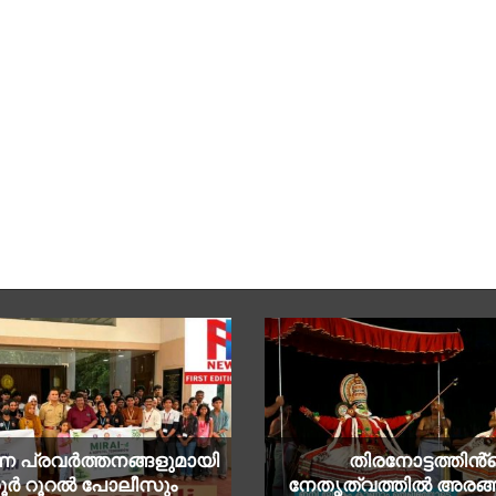
 പ്രവർത്തനങ്ങളുമായി
തിരനോട്ടത്തിൻ്
ശൂർ റൂറൽ പോലീസും
നേതൃത്വത്തിൽ അരങ്ങ്