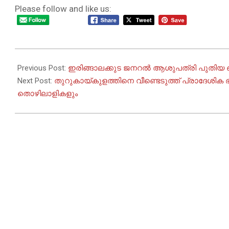
Please follow and like us:
2025-
11-
Previous Post:
ഇരിങ്ങാലക്കുട ജനറൽ ആശുപത്രി പുതിയ ഒ പി 
07
Next Post:
തുറുകായ്കുളത്തിനെ വീണ്ടെടുത്ത് പ്രാദേശിക
തൊഴിലാളികളും