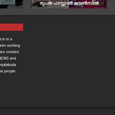
രൂപത പാസ്റ്ററൽ കൗൺസിൽ
.in is a
been working
ars created
 NEWS and
injalakuda
the people