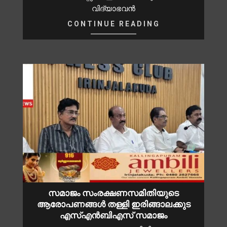
വിദ്യാഭവൻ
CONTINUE READING
സമാജം സംരക്ഷണസമിതിയുടെ
ആരോപണങ്ങൾ തള്ളി ഇരിങ്ങാലക്കുട
എസ്എൻബിഎസ് സമാജം