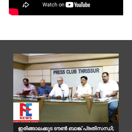
ഇരിങ്ങാലക്കുട ടൗൺ ബാങ്ക് പ്രതിസന്ധി;