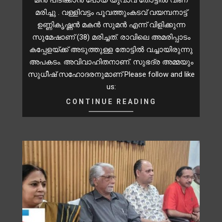
മരിച്ചു . വള്ളിവട്ടം പൂവത്തുംകടവ് വയമ്പനാട്ട്
ഉണ്ണികൃഷ്ണൻ മകൻ സുമൻ എന്ന് വിളിക്കുന്ന
സുമേഷാണ് (38) മരിച്ചത്. രാവിലെ അമരിപ്പാടം
കപ്പേളയ്ക്ക് അടുത്തുള്ള തോട്ടിൽ വച്ചായിരുന്നു
അപകടം. അവിവാഹിതനാണ്. സുഭദ്ര അമ്മയും
സുധീഷ് സഹോദരനുമാണ് Please follow and like
us:
CONTINUE READING