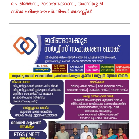
പെരിഞ്ഞനം, മാടായിക്കോണം, താണിശ്ശേരി
സ്വദേശികളായ പ്രതികൾ അറസ്റ്റിൽ