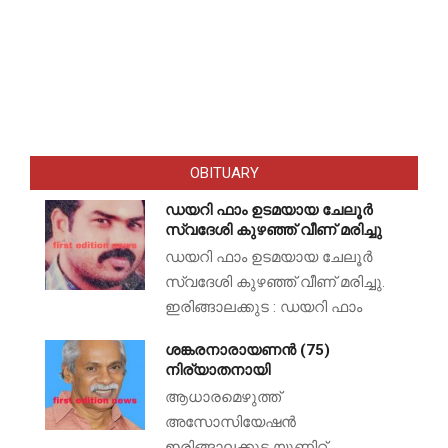
OBITUARY
ഡയറി ഫാം ഉടമയായ ചേലൂർ
സ്വദേശി കുഴഞ്ഞ് വീണ് മരിച്ചു
ഡയറി ഫാം ഉടമയായ ചേലൂർ
സ്വദേശി കുഴഞ്ഞ് വീണ് മരിച്ചു.
ഇരിങ്ങാലക്കുട : ഡയറി ഫാം
ശങ്കരനാരായണൻ (75)
നിര്യാതനായി
ആധാരമെഴുത്ത്
അസോസിയേഷൻ
ഇരിങ്ങാലക്കുട യൂണിറ്റ്