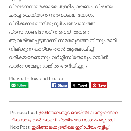
വിഘടനസമരക്കാരെ തള്ളിപ്പറയണം. വിഷയം
ചർച്ച ചെയ്യാൻ സർവകക്ഷി യോഗം
വിളിക്കണമെന്ന് ആളൂർ പഞ്ചായത്ത്
പ്രസിഡണ്ടിനോട് നിരവധി തവണ
ആവശ്യപ്പെട്ടതാണ്. സമരമുഖത്ത് നിന്നും മാറി
നില്ക്കുന്ന കാര്യം താൻ ആലോചിച്ച്
വരികയാണെന്നും വർഗ്ഗീസ് തൊടുപറമ്പിൽ
പത്രസമ്മേളനത്തിൽ അറിയിച്ചു. /
Please follow and like us:
2025-
04-
Previous Post:
ഇരിങ്ങാലക്കുട റെയിൽവേ സ്റ്റേഷൻ്റെ
12
വികസനം; സർവകക്ഷി പ്രതിഷേധ സംഗമം തുടങ്ങി
Next Post:
ഇരിങ്ങാലക്കുടയിലെ ഇറീഡിയം തട്ടിപ്പ്;