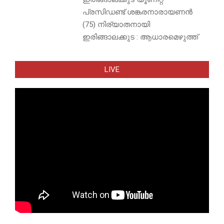
പ്രസിഡണ്ട് ശങ്കരനാരായണൻ
(75) നിര്യാതനായി
ഇരിങ്ങാലക്കുട : ആധാരമെഴുത്ത്
LIVE