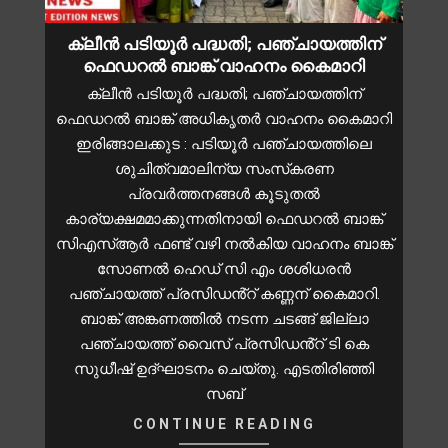
ക്ലീൻ പടിയൂർ പദ്ധതി; പഞ്ചായത്തിന്
ഫെഡറൽ ബാങ്ക് വാഹനം കൈമാറി
ക്ലീൻ പടിയൂർ പദ്ധതി; പഞ്ചായത്തിന്
ഫെഡറൽ ബാങ്ക് അധികൃതർ വാഹനം കൈമാറി
ഇരിങ്ങാലക്കുട : പടിയൂർ പഞ്ചായത്തിലെ
ശുചിത്വമാലിന്യ സംസ്‌കരണ
പ്രവർത്തനങ്ങൾ കൂടുതൽ
കാര്യക്ഷമമാക്കുന്നതിനായി ഫെഡറൽ ബാങ്ക്
സിഎസ്ആർ ഫണ്ട് വഴി നൽകിയ വാഹനം ബാങ്ക്
സോണൽ ഹെഡ് സി എം ശശിധരൻ
പഞ്ചായത്ത് പ്രസിഡൻ്റ് കണ്ണന് കൈമാറി.
ബാങ്ക് അങ്കണത്തിൽ നടന്ന ചടങ്ങ് ജില്ലാ
പഞ്ചായത്ത് വൈസ് പ്രസിഡൻ്റ് ടി കെ
സുധീഷ് ഉദ്ഘാടനം ചെയ്തു. എടതിരിഞ്ഞി
സബ്
CONTINUE READING