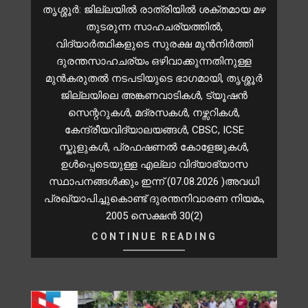
തൃശ്ശൂർ: ജില്ലയിൽ രാത്രിയിൽ ശക്തമായ മഴ
തുടരുന്ന സാഹചര്യത്തിൽ,
വിദ്യാർത്ഥികളുടെ സുരക്ഷ മുൻനിർത്തി
ദുരന്തസാഹചര്യം ഒഴിവാക്കുന്നതിനുള്ള
മുന്‍കരുതല്‍ നടപടിയുടെ ഭാഗമായി, തൃശ്ശൂർ
ജില്ലയിലെ അങ്കണവാടികൾ, ട്യൂഷൻ
സെന്ററുകൾ, മദ്രസകൾ, നഴ്സറികള്‍,
കേന്ദ്രീയവിദ്യാലയങ്ങള്‍, CBSC, ICSE
സ്കൂളുകള്‍, പ്രഫഷണല്‍ കോളേജുകള്‍,
ഉള്‍പ്പെടെയുള്ള എല്ലാ വിദ്യാഭ്യാസ
സ്ഥാപനങ്ങള്‍ക്കും ഇന്ന് (07.08.2026 )അവധി
പ്രഖ്യാപിച്ചുകൊണ്ട് ദുരന്തനിവാരണ നിയമം,
2005 സെക്ഷന്‍ 30(2)
CONTINUE READING