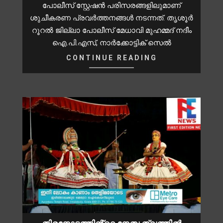
പോലീസ് സ്റ്റേഷൻ പരിസരങ്ങളിലുമാണ്
ശുചീകരണ പ്രവർത്തനങ്ങൾ നടന്നത്. തൃശൂർ
റൂറൽ ജില്ലാ പോലീസ് മേധാവി മുഹമ്മദ് നദീം
ഐ.പി.എസ്, നാർക്കോട്ടിക് സെൽ
CONTINUE READING