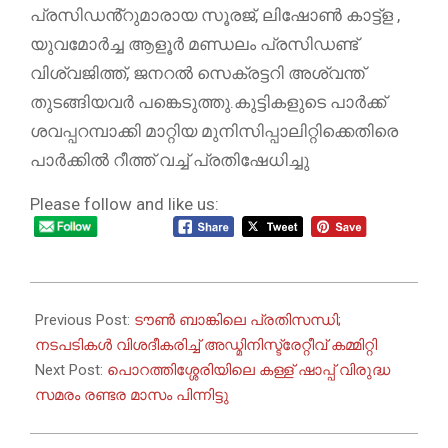
പ്രസിഡൻ്റുമാരായ സൂരജ്, ലിഷോൺ കാട്ട്ള ,
യുവമോർച്ച ആളൂർ മണ്ഡലം പ്രസിഡണ്ട്
വിശ്വജിത്ത്, ജനറൽ സെക്രട്ടറി അശ്വന്ത്
തുടങ്ങിയവർ പങ്കെടുത്തു.കുട്ടികളുടെ പാർക്ക്
ശവപ്പറമ്പാക്കി മാറ്റിയ മുനിസിപ്പാലിറ്റിക്കെതിരെ
പാർക്കിൽ റീത്ത് വച്ച് പ്രതിഷേധിച്ചു
Please follow and like us:
2026-
07-
Previous Post:
ടൗൺ ബാങ്കിലെ പ്രതിസന്ധി;
08
നടപടികൾ വിശദീകരിച്ച് അഡ്മിനിസ്ട്രേറ്റീവ് കമ്മിറ്റി
Next Post:
പൊറത്തിശ്ശേരിയിലെ കള്ള് ഷാപ്പ് വിരുദ്ധ
സമരം രണ്ടര മാസം പിന്നിട്ടു