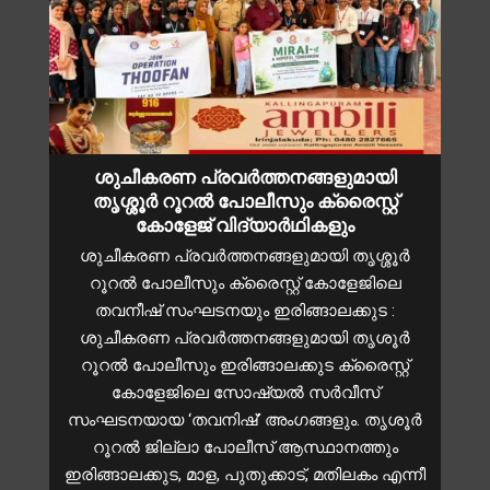
ശുചീകരണ പ്രവർത്തനങ്ങളുമായി
തൃശ്ശൂർ റൂറൽ പോലീസും ക്രൈസ്റ്റ്
കോളേജ് വിദ്യാർഥികളും
ശുചീകരണ പ്രവർത്തനങ്ങളുമായി തൃശ്ശൂർ
റൂറൽ പോലീസും ക്രൈസ്റ്റ് കോളേജിലെ
തവനീഷ് സംഘടനയും ഇരിങ്ങാലക്കുട :
ശുചീകരണ പ്രവർത്തനങ്ങളുമായി തൃശൂർ
റൂറൽ പോലീസും ഇരിങ്ങാലക്കുട ക്രൈസ്റ്റ്
കോളേജിലെ സോഷ്യൽ സർവീസ്
സംഘടനയായ ‘തവനിഷ്’ അംഗങ്ങളും. തൃശൂർ
റൂറൽ ജില്ലാ പോലീസ് ആസ്ഥാനത്തും
ഇരിങ്ങാലക്കുട, മാള, പുതുക്കാട്, മതിലകം എന്നീ