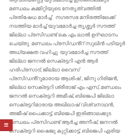
മണ്ഡലം കമ്മിറ്റിയുടെ നേതൃത്വത്തിൽ
പ്രതിഷേധ മാർച്ച് . നഗരസഭ മന്ദിരത്തിലേക്ക്
നടത്തിയ മാർച്ച് യുവമോർച്ച തൃശ്ശൂർ സൗത്ത്
ജില്ലാ പ്രസിഡണ്ട് കെ എം ലാൽ ഉദ്ഘാടനം
ചെയ്തു. മണ്ഡലം പ്രസിഡൻ്റ് സുഖിൻ പടിയൂർ
അധ്യക്ഷത വഹിച്ചു. യുവമോർച്ച സൗത്ത്
ജില്ലാ ജനറൽ സെക്രട്ടറി എൻ ആർ
ഹരിപ്രസാദ്, ജില്ലാ വൈസ്
പ്രസിഡൻ്റുമാരായ ആശിഷ് , ജിനു ഗിരിജൻ,
ജില്ലാ സെക്രട്ടറി ശ്രീരാജ് എം എസ്, മണ്ഡലം
ജനറൽ സെക്രട്ടറി അമീഷ്, ബിജെപി ജില്ലാ
സെക്രട്ടറിമാരായ അഖിലാഷ് വിശ്വനാഥൻ,
അജീഷ് പൈക്കാട്ട്, ബിജെപി ഇരിങ്ങാലക്കുട
മണ്ഡലം പ്രസിഡണ്ട് ആർച്ച അനീഷ്, ജനറൽ
സെക്രട്ടറി ഷൈജു കുറ്റിക്കാട്ട്, ബിജെപി ഏരിയ