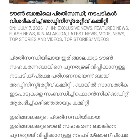
ടൗൺ ബാങ്കിലെ പ്രതിസന്ധി; നടപടികൾ
വിശദീകരിച്ച് അഡ്മിനിസ്ട്രേറ്റീവ് കമ്മിറ്റി
ON:
JULY 7, 2026
IN:
EXCLUSIVE NEWS
,
FEATURED NEWS
,
FLASH NEWS
,
IRINJALAKUDA
,
LATEST NEWS
,
MORE
,
NEWS
,
TOP STORIES AND VIDEOS
,
TOP STORIES/ VIDEOS
പ്രതിസന്ധിയിലായ ഇരിങ്ങാലക്കുട ടൗൺ
സഹകരണബാങ്കിനെ പുനരുജ്ജീവിപ്പിക്കാനുള്ള
നടപടിക്ക് പ്രഥമ പരിഗണനയെന്ന് ബാങ്ക്
അഡ്മിനിസ്ട്രേറ്റീവ് കമ്മിറ്റി ; ബാങ്കിൽ സാമ്പത്തിക
ഇടപാടുകളെ സംബന്ധിച്ച് ഫൊറൻസിക് ഓഡിറ്റ്
ആരംഭിച്ച് കഴിഞ്ഞതായും കമ്മിറ്റി
ഇരിങ്ങാലക്കുട : പ്രതിസന്ധിയിലായ
ഇരിങ്ങാലക്കുട ടൗൺ സഹകരണ ബാങ്കിനെ
പുനരുജ്ജീവിപ്പിക്കാനുള്ള നടപടിയ്ക്കാണ് പ്രഥമ