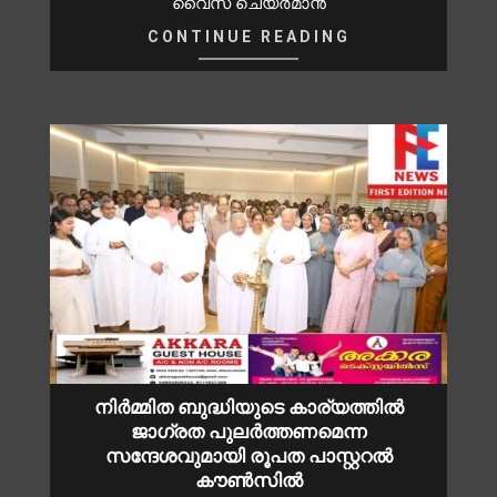
വൈസ് ചെയർമാൻ
CONTINUE READING
നിർമ്മിത ബുദ്ധിയുടെ കാര്യത്തിൽ
ജാഗ്രത പുലർത്തണമെന്ന
സന്ദേശവുമായി രൂപത പാസ്റ്ററൽ
കൗൺസിൽ