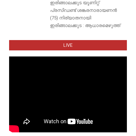
ഇരിങ്ങാലക്കുട യൂണിറ്റ്
പ്രസിഡണ്ട് ശങ്കരനാരായണൻ
(75) നിര്യാതനായി
ഇരിങ്ങാലക്കുട : ആധാരമെഴുത്ത്
LIVE