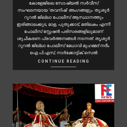
കോളേജിലെ സോഷ്യൽ സർവീസ്
സംഘടനയായ ‘തവനിഷ്’ അംഗങ്ങളും. തൃശൂർ
റൂറൽ ജില്ലാ പോലീസ് ആസ്ഥാനത്തും
ഇരിങ്ങാലക്കുട, മാള, പുതുക്കാട്, മതിലകം എന്നീ
പോലീസ് സ്റ്റേഷൻ പരിസരങ്ങളിലുമാണ്
ശുചീകരണ പ്രവർത്തനങ്ങൾ നടന്നത്. തൃശൂർ
റൂറൽ ജില്ലാ പോലീസ് മേധാവി മുഹമ്മദ് നദീം
ഐ.പി.എസ്, നാർക്കോട്ടിക് സെൽ
CONTINUE READING