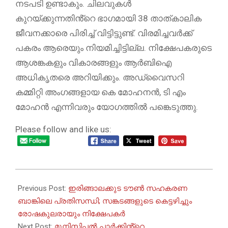
നടപടി ഉണ്ടാകും. ചിലവുകൾ
കുറയ്ക്കുന്നതിൻ്റെ ഭാഗമായി 38 താത്കാലിക
ജീവനക്കാരെ പിരിച്ച് വിട്ടിട്ടുണ്ട്. വിരമിച്ചവർക്ക്
പകരം ആരെയും നിയമിച്ചിട്ടില്ല. നിക്ഷേപകരുടെ
ആശങ്കകളും വികാരങ്ങളും ആർബിഐ
അധികൃതരെ അറിയിക്കും. അഡ്വൈസറി
കമ്മിറ്റി അംഗങ്ങളായ കെ മോഹനൻ, ടി എം
മോഹൻ എന്നിവരും യോഗത്തിൽ പങ്കെടുത്തു.
Please follow and like us:
2026-
07-
Previous Post:
ഇരിങ്ങാലക്കുട ടൗൺ സഹകരണ
07
ബാങ്കിലെ പ്രതിസന്ധി; സങ്കടങ്ങളുടെ കെട്ടഴിച്ചും
രോഷകുലരായും നിക്ഷേപകർ
Next Post:
മുനിസിപ്പൽ പാർക്കിൻ്റെ