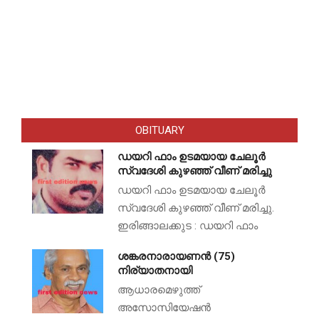
OBITUARY
ഡയറി ഫാം ഉടമയായ ചേലൂർ
സ്വദേശി കുഴഞ്ഞ് വീണ് മരിച്ചു
ഡയറി ഫാം ഉടമയായ ചേലൂർ
സ്വദേശി കുഴഞ്ഞ് വീണ് മരിച്ചു.
ഇരിങ്ങാലക്കുട : ഡയറി ഫാം
ശങ്കരനാരായണൻ (75)
നിര്യാതനായി
ആധാരമെഴുത്ത്
അസോസിയേഷൻ