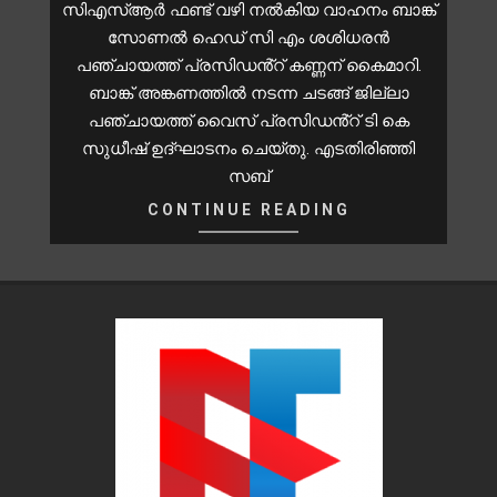
സിഎസ്ആർ ഫണ്ട് വഴി നൽകിയ വാഹനം ബാങ്ക്
സോണൽ ഹെഡ് സി എം ശശിധരൻ
പഞ്ചായത്ത് പ്രസിഡൻ്റ് കണ്ണന് കൈമാറി.
ബാങ്ക് അങ്കണത്തിൽ നടന്ന ചടങ്ങ് ജില്ലാ
പഞ്ചായത്ത് വൈസ് പ്രസിഡൻ്റ് ടി കെ
സുധീഷ് ഉദ്ഘാടനം ചെയ്തു. എടതിരിഞ്ഞി
സബ്
CONTINUE READING