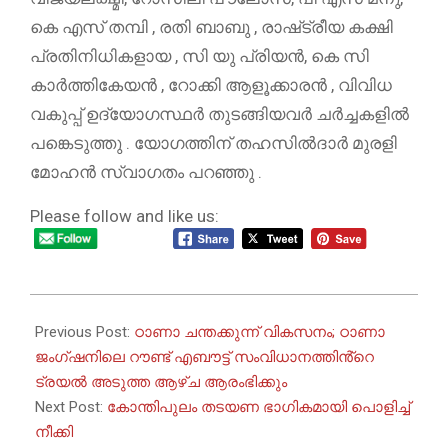
കെ എസ് തമ്പി , രതി ബാബു , രാഷ്‌ട്രീയ കക്ഷി
പ്രതിനിധികളായ , സി യു പ്രിയൻ, കെ സി
കാർത്തികേയൻ , റോക്കി ആളൂക്കാരൻ , വിവിധ
വകുപ്പ് ഉദ്യോഗസ്ഥർ തുടങ്ങിയവർ ചർച്ചകളിൽ
പങ്കെടുത്തു . യോഗത്തിന് തഹസിൽദാർ മുരളി
മോഹൻ സ്വാഗതം പറഞ്ഞു .
Please follow and like us:
2026-
06-
Previous Post:
ഠാണാ ചന്തക്കുന്ന് വികസനം; ഠാണാ
08
ജംഗ്ഷനിലെ റൗണ്ട് എബൗട്ട് സംവിധാനത്തിൻ്റെ
ട്രയൽ അടുത്ത ആഴ്ച ആരംഭിക്കും
Next Post:
കോന്തിപുലം തടയണ ഭാഗികമായി പൊളിച്ച്
നീക്കി