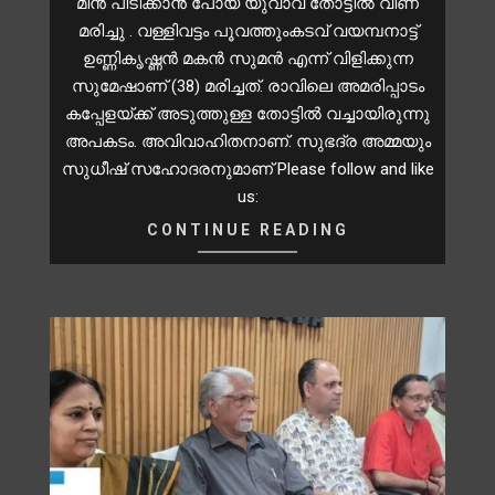
മീൻ പിടിക്കാൻ പോയ യുവാവ് തോട്ടിൽ വീണ്
മരിച്ചു . വള്ളിവട്ടം പൂവത്തുംകടവ് വയമ്പനാട്ട്
ഉണ്ണികൃഷ്ണൻ മകൻ സുമൻ എന്ന് വിളിക്കുന്ന
സുമേഷാണ് (38) മരിച്ചത്. രാവിലെ അമരിപ്പാടം
കപ്പേളയ്ക്ക് അടുത്തുള്ള തോട്ടിൽ വച്ചായിരുന്നു
അപകടം. അവിവാഹിതനാണ്. സുഭദ്ര അമ്മയും
സുധീഷ് സഹോദരനുമാണ് Please follow and like
us:
CONTINUE READING