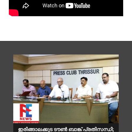
ഇരിങ്ങാലക്കുട ടൗൺ ബാങ്ക് പ്രതിസന്ധി;