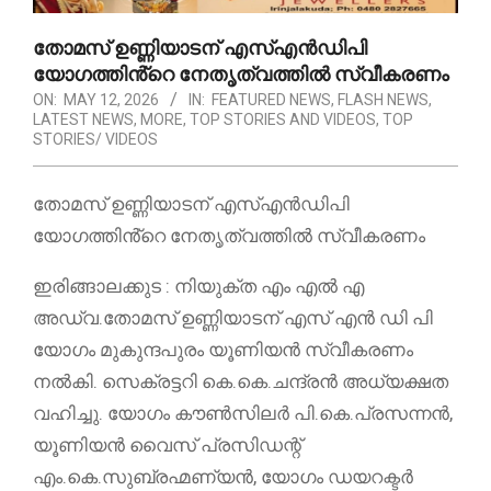
തോമസ് ഉണ്ണിയാടന് എസ്എൻഡിപി
യോഗത്തിൻ്റെ നേതൃത്വത്തിൽ സ്വീകരണം
ON:
MAY 12, 2026
IN:
FEATURED NEWS
,
FLASH NEWS
,
LATEST NEWS
,
MORE
,
TOP STORIES AND VIDEOS
,
TOP
STORIES/ VIDEOS
തോമസ് ഉണ്ണിയാടന് എസ്എൻഡിപി
യോഗത്തിൻ്റെ നേതൃത്വത്തിൽ സ്വീകരണം
ഇരിങ്ങാലക്കുട : നിയുക്ത എം എൽ എ
അഡ്വ.തോമസ് ഉണ്ണിയാടന് എസ് എൻ ഡി പി
യോഗം മുകുന്ദപുരം യൂണിയൻ സ്വീകരണം
നൽകി. സെക്രട്ടറി കെ.കെ.ചന്ദ്രൻ അധ്യക്ഷത
വഹിച്ചു. യോഗം കൗൺസിലർ പി.കെ.പ്രസന്നൻ,
യൂണിയൻ വൈസ് പ്രസിഡന്റ്
എം.കെ.സുബ്രഹ്മണ്യൻ, യോഗം ഡയറക്ടർ