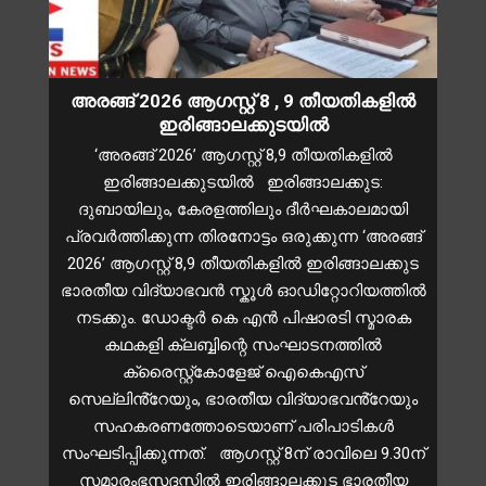
അരങ്ങ് 2026 ആഗസ്റ്റ് 8 , 9 തീയതികളിൽ
ഇരിങ്ങാലക്കുടയിൽ
‘അരങ്ങ് 2026’ ആഗസ്റ്റ് 8,9 തീയതികളിൽ
ഇരിങ്ങാലക്കുടയിൽ ഇരിങ്ങാലക്കുട:
ദുബായിലും, കേരളത്തിലും ദീർഘകാലമായി
പ്രവർത്തിക്കുന്ന തിരനോട്ടം ഒരുക്കുന്ന ‘അരങ്ങ്
2026’ ആഗസ്റ്റ് 8,9 തീയതികളിൽ ഇരിങ്ങാലക്കുട
ഭാരതീയ വിദ്യാഭവൻ സ്കൂൾ ഓഡിറ്റോറിയത്തിൽ
നടക്കും. ഡോക്ടർ കെ എൻ പിഷാരടി സ്മാരക
കഥകളി ക്ലബ്ബിന്റെ സംഘാടനത്തിൽ
ക്രൈസ്റ്റ്കോളേജ് ഐകെഎസ്
സെല്ലിൻ്റേയും, ഭാരതീയ വിദ്യാഭവൻ്റേയും
സഹകരണത്തോടെയാണ് പരിപാടികൾ
സംഘടിപ്പിക്കുന്നത്. ആഗസ്റ്റ് 8ന് രാവിലെ 9.30ന്
സമാരംഭസദസ്സിൽ ഇരിങ്ങാലക്കുട ഭാരതീയ