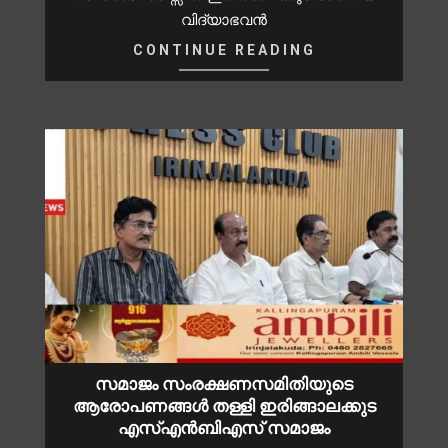
വിദ്യാഭവൻ
CONTINUE READING
സമാജം സംരക്ഷണസമിതിയുടെ
ആരോപണങ്ങൾ തള്ളി ഇരിങ്ങാലക്കുട
എസ്എൻബിഎസ് സമാജം