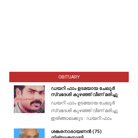
OBITUARY
ഡയറി ഫാം ഉടമയായ ചേലൂർ
സ്വദേശി കുഴഞ്ഞ് വീണ് മരിച്ചു
ഡയറി ഫാം ഉടമയായ ചേലൂർ
സ്വദേശി കുഴഞ്ഞ് വീണ് മരിച്ചു.
ഇരിങ്ങാലക്കുട : ഡയറി ഫാം
ശങ്കരനാരായണൻ (75)
നിര്യാതനായി