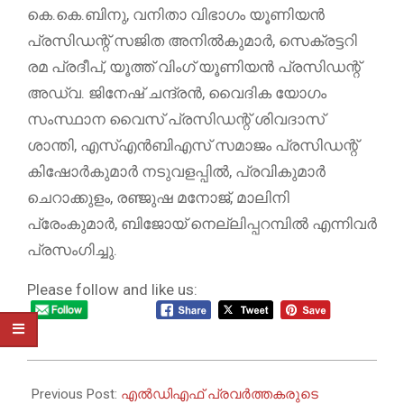
കെ.കെ.ബിനു, വനിതാ വിഭാഗം യൂണിയൻ
പ്രസിഡന്റ് സജിത അനിൽകുമാർ, സെക്രട്ടറി
രമ പ്രദീപ്, യൂത്ത് വിംഗ് യൂണിയൻ പ്രസിഡന്റ്
അഡ്വ. ജിനേഷ് ചന്ദ്രൻ, വൈദിക യോഗം
സംസ്ഥാന വൈസ് പ്രസിഡന്റ് ശിവദാസ്
ശാന്തി, എസ്എൻബിഎസ് സമാജം പ്രസിഡന്റ്
കിഷോർകുമാർ നടുവളപ്പിൽ, പ്രവികുമാർ
ചെറാക്കുളം, രഞ്ജുഷ മനോജ്, മാലിനി
പ്രേംകുമാർ, ബിജോയ് നെല്ലിപ്പറമ്പിൽ എന്നിവർ
പ്രസംഗിച്ചു.
Please follow and like us:
2026-
05-
Previous Post:
എൽഡിഎഫ് പ്രവർത്തകരുടെ