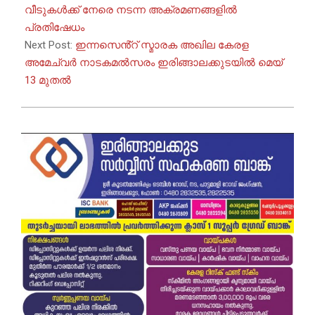
12
വീടുകൾക്ക് നേരെ നടന്ന അക്രമണങ്ങളിൽ
പ്രതിഷേധം
Next Post:
ഇന്നസെൻ്റ് സ്മാരക അഖില കേരള
അമേച്വർ നാടകമൽസരം ഇരിങ്ങാലക്കുടയിൽ മെയ്
13 മുതൽ