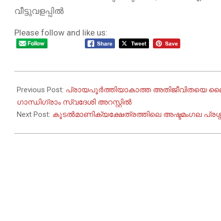
വീട്ടുവളപ്പിൽ
Please follow and like us:
2025-
10-
Previous Post:
പ്രായപൂർത്തിയാകാത്ത അതിജീവിതയെ ലൈം
09
ഗാന്ധിഗ്രാം സ്വദേശി അറസ്റ്റിൽ
Next Post:
കൂടൽമാണിക്യക്ഷേത്രത്തിലെ അഷ്ടമംഗല പ്രശ്