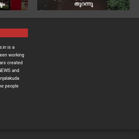
ടം
തുറന്നു
.in is a
been working
ars created
 NEWS and
injalakuda
the people