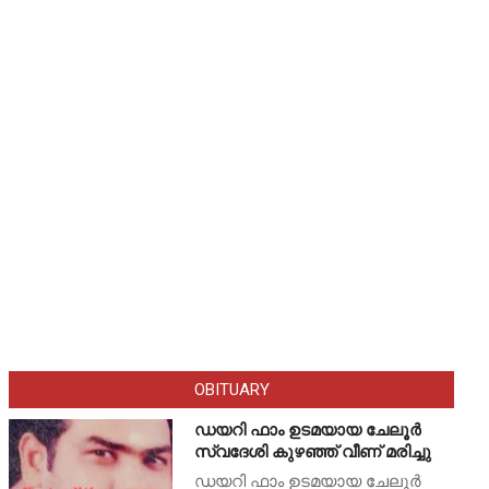
OBITUARY
ഡയറി ഫാം ഉടമയായ ചേലൂർ
സ്വദേശി കുഴഞ്ഞ് വീണ് മരിച്ചു
ഡയറി ഫാം ഉടമയായ ചേലൂർ