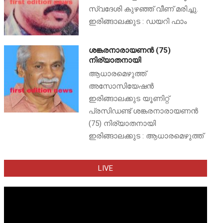
സ്വദേശി കുഴഞ്ഞ് വീണ് മരിച്ചു.
ഇരിങ്ങാലക്കുട : ഡയറി ഫാം
ശങ്കരനാരായണൻ (75)
നിര്യാതനായി
ആധാരമെഴുത്ത്
അസോസിയേഷൻ
ഇരിങ്ങാലക്കുട യൂണിറ്റ്
പ്രസിഡണ്ട് ശങ്കരനാരായണൻ
(75) നിര്യാതനായി
ഇരിങ്ങാലക്കുട : ആധാരമെഴുത്ത്
LIVE