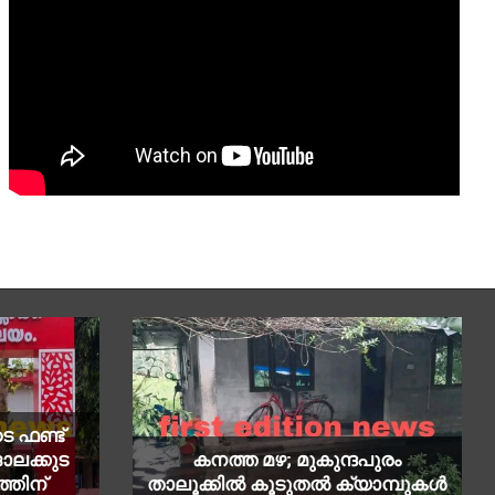
െ ഫണ്ട്
ങാലക്കുട
കനത്ത മഴ; മുകുന്ദപുരം
്തിന്
താലൂക്കിൽ കൂടുതൽ ക്യാമ്പുകൾ