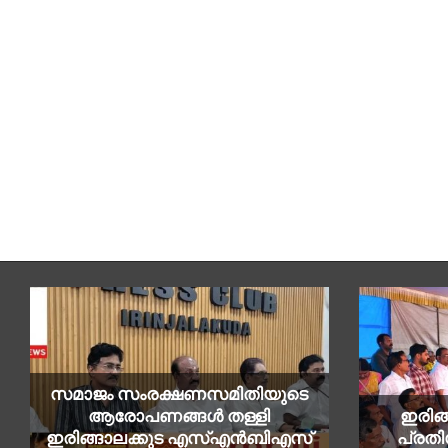
സമാജം സംരക്ഷണസമിതിയുടെ
ആരോപണങ്ങൾ തള്ളി
ഇരിങ്
ഇരിങ്ങാലക്കുട എസ്എൻബിഎസ്
പ്രത