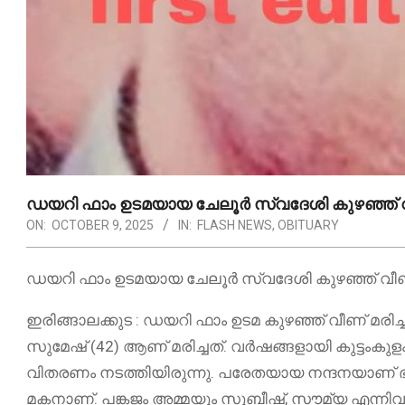
ഡയറി ഫാം ഉടമയായ ചേലൂർ സ്വദേശി കുഴഞ്ഞ് വീ
ON:
OCTOBER 9, 2025
IN:
FLASH NEWS
,
OBITUARY
ഡയറി ഫാം ഉടമയായ ചേലൂർ സ്വദേശി കുഴഞ്ഞ് വീണ് 
ഇരിങ്ങാലക്കുട : ഡയറി ഫാം ഉടമ കുഴഞ്ഞ് വീണ് മരിച
സുമേഷ് (42) ആണ് മരിച്ചത്. വർഷങ്ങളായി കുട്ടം
വിതരണം നടത്തിയിരുന്നു. പരേതയായ നന്ദനയാണ് ഭ
മകനാണ്. പങ്കജം അമ്മയും സുബീഷ്, സൗമ്യ എന്നിവ