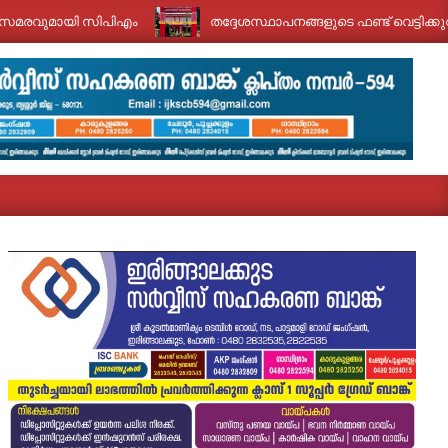
ായി സിപിഎം
തദ്ദേശസ്ഥാപനങ്ങളുടെ ഫണ്ട് വെട്ടിക്കുറക്കൽ; ഇര