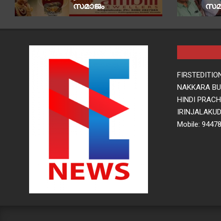
സമാജം
സമ
FIRSTEDITIO
NAKKARA BUI
HINDI PRAC
IRINJALAKUD
Mobile: 9447