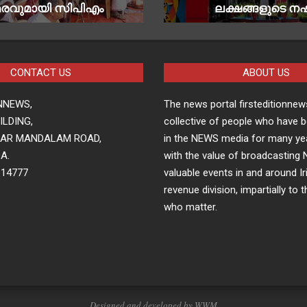
രവുമായി സിപിഎം
ലക്ഷങ്ങളുടെ നഷ്
CONTACT US
ABOUT US
NNEWS,
The news portal firsteditionnews
LDING,
collective of people who have 
HAR MANDALAM ROAD,
in the NEWS media for many ye
A.
with the value of broadcasting
814777
valuable events in and around Ir
revenue division, impartially to 
who matter.
Designed and developed by WWM