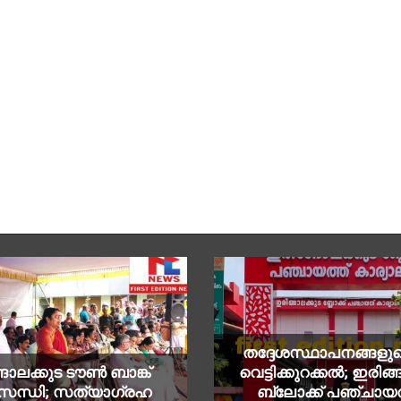
തദ്ദേശസ്ഥാപനങ്ങളുട
ങാലക്കുട ടൗൺ ബാങ്ക്
വെട്ടിക്കുറക്കൽ; ഇരിങ്
ിസന്ധി; സത്യാഗ്രഹ
ബ്ലോക്ക് പഞ്ചായത