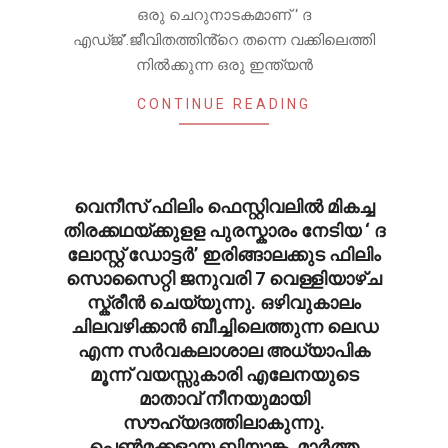
ഒരു ചെറുനാടകമാണ് ‘ ദ
എഡ്ജ്’.ജീവിതത്തിൻ്റെ തന്നെ വക്കിലെത്തി
നിൽക്കുന്ന ഒരു ഇന്ത്യൻ
CONTINUE READING
വെനീസ് ഫിലിം ഫെസ്റ്റിവലിൽ മികച്ച
തിരക്കഥയ്ക്കുളള പുരസ്കാരം നേടിയ ‘ ദ
ലോസ്റ്റ് ഡോട്ടർ’ ഇരിങ്ങാലക്കുട ഫിലിം
സൊസൈറ്റി ജനുവരി 7 വെള്ളിയാഴ്ച
സ്ക്രീൻ ചെയ്യുന്നു. ഒഴിവുകാലം
ചിലവഴിക്കാൻ ബീച്ചിലെത്തുന്ന ലെഡ
എന്ന സർവകലാശാല അധ്യാപിക
മൂന്ന് വയസ്സുകാരി എലേനയുടെ
മാതാവ് നീനയുമായി
സൗഹ്യദത്തിലാകുന്നു.
പെൺമക്കളായ ബിയാങ്ക, മാർത്ത