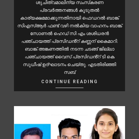
ശുചിത്വമാലിന്യ സംസ്‌കരണ
പ്രവർത്തനങ്ങൾ കൂടുതൽ
കാര്യക്ഷമമാക്കുന്നതിനായി ഫെഡറൽ ബാങ്ക്
സിഎസ്ആർ ഫണ്ട് വഴി നൽകിയ വാഹനം ബാങ്ക്
സോണൽ ഹെഡ് സി എം ശശിധരൻ
പഞ്ചായത്ത് പ്രസിഡൻ്റ് കണ്ണന് കൈമാറി.
ബാങ്ക് അങ്കണത്തിൽ നടന്ന ചടങ്ങ് ജില്ലാ
പഞ്ചായത്ത് വൈസ് പ്രസിഡൻ്റ് ടി കെ
സുധീഷ് ഉദ്ഘാടനം ചെയ്തു. എടതിരിഞ്ഞി
സബ്
CONTINUE READING