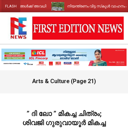
Skip
നങ്ങൾക്ക് അവധി
നിയന്ത്രണം വിട്ട സ്‌കൂൾ വാഹനം കനാലിലേക്ക് 
FLASH
to
content
FIRST
EDITION
NEWS
Primary
Arts & Culture
(Page 21)
Navigation
Menu
” ദി ലോ ” മികച്ച ചിത്രം;
ശിവജി ഗുരുവായൂർ മികച്ച