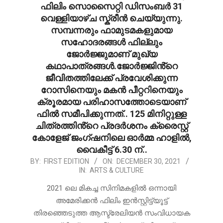
ഫിലിം സൊസൈറ്റി ഡിസംബർ 31
വെള്ളിയാഴ്ച സ്ക്രീൻ ചെയ്യുന്നു.
സമ്പന്നരും ഫാമുടമകളുമായ
സഹോദരങ്ങൾ ഫില്ലും
ജോർജ്ജുമാണ് മുഖ്യ
കഥാപാത്രങ്ങൾ.ജോർജ്ജിൻ്റെ
ജീവിതത്തിലേക്ക് പ്രവേശിക്കുന്ന
റോസിനെയും മകൻ പീറ്ററിനെയും
ക്രൂരമായ പരിഹാസത്തോടെയാണ്
ഫിൽ സമീപിക്കുന്നത്.. 125 മിനിറ്റുള്ള
ചിത്രത്തിൻ്റെ പ്രദർശനം ക്രൈസ്റ്റ്
കോളേജ് ജംഗ്ഷനിലെ ഓർമ്മ ഹാളിൽ,
വൈകീട്ട് 6.30 ന്..
2021-
BY:
FIRST EDITION
ON:
DECEMBER 30, 2021
IN:
ARTS & CULTURE
12-
30
2021 ലെ മികച്ച സിനിമകളിൽ ഒന്നായി
അമേരിക്കൻ ഫിലിം ഇൻസ്റ്റിട്ട്യൂട്ട്
തിരഞ്ഞെടുത്ത ആസ്ട്രേലിയൻ സംവിധായക