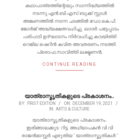
കഥാപാത്രത്തിന്റേയും സാന്നിദ്ധ്യത്തിൽ
നടന്നു.എൻ.ബി.എസ് ബുക്ക് സ്റ്റാൾ
അങ്കണത്തിൽ നടന്ന ചടങ്ങിൽ ഡോ.കെ.പി.
ജോർജ് അദ്ധ്യക്ഷതവഹിച്ചു. ഖാദർ പട്ടേപ്പാടം
പരിപാടി ഉദ്ഘാടനം നിർവഹിച്ചു.കവയിത്രി
റെജില ഷെറിൻ കവിത അവതരണം നടത്തി.
പ്രൊഫ.സാവിത്രി ലക്ഷ്മണൻ,
CONTINUE READING
യാത്രാസ്മൃതികളുടെ പ്രകാശനം..
2021-
BY:
FIRST EDITION
ON:
DECEMBER 19, 2021
IN:
ARTS & CULTURE
12-
19
യാത്രാസ്മൃതികളുടെ പ്രകാശനം..
ഇരിങ്ങാലക്കുട: റിട്ട. അധ്യാപകൻ വി വി
രാജൻമാസ്റ്റർ എഴുതിയ ‘ യാത്രാസ്മൃതികൾ ‘