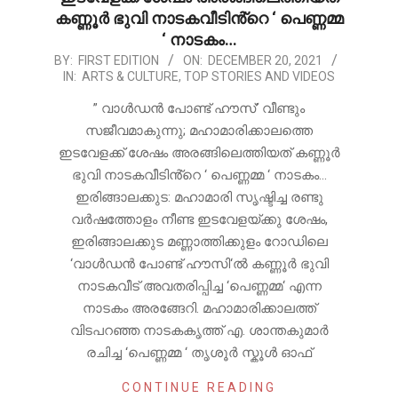
കണ്ണൂർ ഭുവി നാടകവീടിൻ്റെ ‘ പെണ്ണമ്മ
‘ നാടകം…
2021-
BY:
FIRST EDITION
ON:
DECEMBER 20, 2021
IN:
ARTS & CULTURE
,
TOP STORIES AND VIDEOS
12-
20
” വാൾഡൻ പോണ്ട് ഹൗസ്’ വീണ്ടും
സജീവമാകുന്നു; മഹാമാരിക്കാലത്തെ
ഇടവേളക്ക് ശേഷം അരങ്ങിലെത്തിയത് കണ്ണൂർ
ഭുവി നാടകവീടിൻ്റെ ‘ പെണ്ണമ്മ ‘ നാടകം…
ഇരിങ്ങാലക്കുട: മഹാമാരി സൃഷ്ടിച്ച രണ്ടു
വർഷത്തോളം നീണ്ട ഇടവേളയ്ക്കു ശേഷം,
ഇരിങ്ങാലക്കുട മണ്ണാത്തിക്കുളം റോഡിലെ
‘വാൾഡൻ പോണ്ട് ഹൗസി‘ൽ കണ്ണൂർ ഭുവി
നാടകവീട് അവതരിപ്പിച്ച ‘പെണ്ണമ്മ‘ എന്ന
നാടകം അരങ്ങേറി. മഹാമാരിക്കാലത്ത്
വിടപറഞ്ഞ നാടകകൃത്ത് എ. ശാന്തകുമാർ
രചിച്ച ‘പെണ്ണമ്മ ‘ തൃശൂർ സ്കൂൾ ഓഫ്
CONTINUE READING