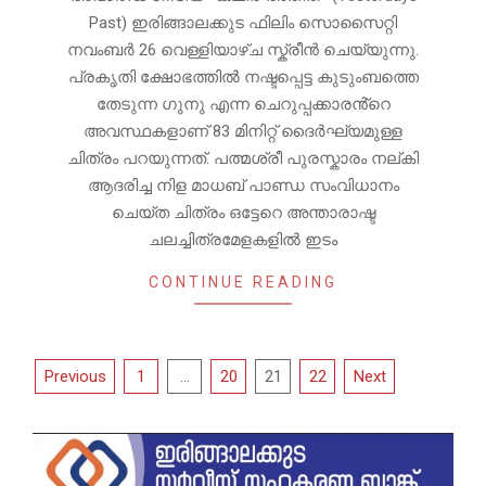
Past) ഇരിങ്ങാലക്കുട ഫിലിം സൊസൈറ്റി
നവംബർ 26 വെള്ളിയാഴ്ച സ്ക്രീൻ ചെയ്യുന്നു.
പ്രകൃതി ക്ഷോഭത്തിൽ നഷ്ടപ്പെട്ട കുടുംബത്തെ
തേടുന്ന ഗുനു എന്ന ചെറുപ്പക്കാരൻ്റെ
അവസ്ഥകളാണ് 83 മിനിറ്റ് ദൈർഘ്യമുള്ള
ചിത്രം പറയുന്നത്. പത്മശ്രീ പുരസ്കാരം നല്കി
ആദരിച്ച നിള മാധബ് പാണ്ഡ സംവിധാനം
ചെയ്ത ചിത്രം ഒട്ടേറെ അന്താരാഷ്ട
ചലച്ചിത്രമേളകളിൽ ഇടം
CONTINUE READING
Posts
Previous
1
…
20
21
22
Next
pagination