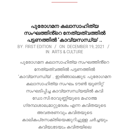
പുരോഗമന കലാസാഹിത്യ
സംഘത്തിൻ്റെ നേത്യത്വത്തിൽ
പട്ടണത്തിൽ ‘കാവ്യസന്ധ്യ’ ..
2021-
BY:
FIRST EDITION
ON:
DECEMBER 19, 2021
IN:
ARTS & CULTURE
12-
19
പുരോഗമന കലാസാഹിത്യ സംഘത്തിൻ്റെ
നേത്യത്വത്തിൽ പട്ടണത്തിൽ
‘കാവ്യസന്ധ്യ’ .. ഇരിങ്ങാലക്കുട: പുരോഗമന
കലാസാഹിത്യ സംഘം ടൗൺ യൂണിറ്റ്
സംഘടിപ്പിച്ച കാവ്യസന്ധ്യയിൽ കവി
ഡോ.സി.രാവുണ്ണിയുടെ മഹാത്മ
ഗ്രന്ഥശാല,മാറ്റുദേശം എന്ന കവിതയുടെ
അവതരണവും കവിതയുടെ
കാലികപ്രസക്തിയെക്കുറിച്ചുള്ള ചർച്ചയും
കവിയുടേയും കവിതയിലെ