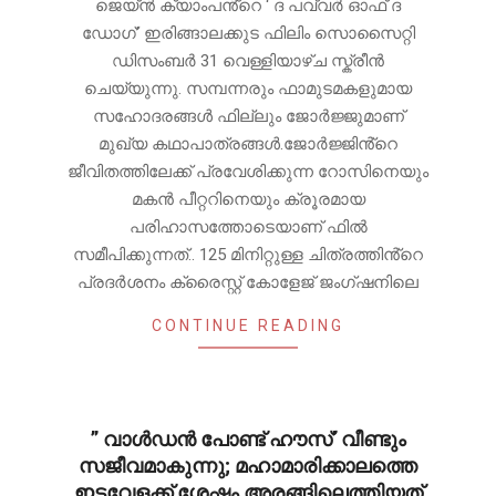
ജെയ്ൻ ക്യാംപൻ്റെ ‘ ദ പവ്വർ ഓഫ് ദ
ഡോഗ്’ ഇരിങ്ങാലക്കുട ഫിലിം സൊസൈറ്റി
ഡിസംബർ 31 വെള്ളിയാഴ്ച സ്ക്രീൻ
ചെയ്യുന്നു. സമ്പന്നരും ഫാമുടമകളുമായ
സഹോദരങ്ങൾ ഫില്ലും ജോർജ്ജുമാണ്
മുഖ്യ കഥാപാത്രങ്ങൾ.ജോർജ്ജിൻ്റെ
ജീവിതത്തിലേക്ക് പ്രവേശിക്കുന്ന റോസിനെയും
മകൻ പീറ്ററിനെയും ക്രൂരമായ
പരിഹാസത്തോടെയാണ് ഫിൽ
സമീപിക്കുന്നത്.. 125 മിനിറ്റുള്ള ചിത്രത്തിൻ്റെ
പ്രദർശനം ക്രൈസ്റ്റ് കോളേജ് ജംഗ്ഷനിലെ
CONTINUE READING
” വാൾഡൻ പോണ്ട് ഹൗസ്’ വീണ്ടും
സജീവമാകുന്നു; മഹാമാരിക്കാലത്തെ
ഇടവേളക്ക് ശേഷം അരങ്ങിലെത്തിയത്