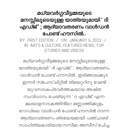
മധ്യവർഗ്ഗവീട്ടമ്മയുടെ
മനസ്സിലൂടെയുള്ള യാത്രയുമായി ‘ ദി
എഡ്ജ് ‘ ; ആദ്യാവതരണം വാൾഡൻ
പോണ്ട് ഹൗസിൽ..
2022-
BY:
FIRST EDITION
ON:
JANUARY 6, 2022
IN:
ARTS & CULTURE
,
FEATURED NEWS
,
TOP
01-
STORIES AND VIDEOS
06
മധ്യവർഗ്ഗവീട്ടമ്മയുടെ മനസ്സിലൂടെയുള്ള
യാത്രയുമായി ‘ ദി എഡ്ജ് ‘ ; ആദ്യാവതരണം
വാൾഡൻ പോണ്ട് ഹൗസിൽ.. ഇരിങ്ങാലക്കുട:
ഇന്നർ സ്പേസ് ലിറ്റിൽ തിയേറ്ററിനു വേണ്ടി
യുവനാടകപ്രവർത്തകയായ അഷിത
സംവിധാനം ചെയ്യുന്ന ‘ ദ എഡ്ജ്’ എന്ന
മലയാളനാടകത്തിൻ്റെ മണ്ണാത്തിക്കുളം
റോഡിലെ വാൾഡൻ പോണ്ട് ഹൗസിൽ നടന്ന
ആദ്യാവതരണം ശ്രദ്ധേയമായി. പഞ്ചാബി
സാഹിത്യകാരിയായ നസീമാ അസീസ് രചിച്ച