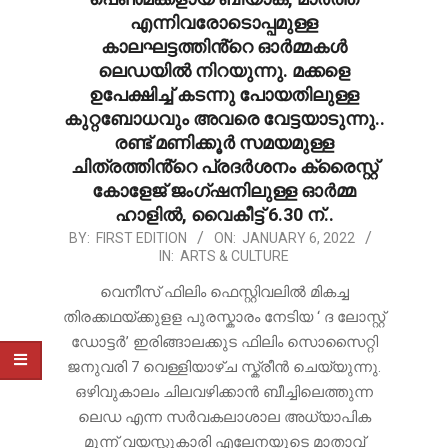
എന്നിവരോടൊപ്പമുള്ള
കാലഘട്ടത്തിൻ്റെ ഓർമ്മകൾ
ലെഡയിൽ നിറയുന്നു. മക്കളെ
ഉപേക്ഷിച്ച് കടന്നു പോയതിലുള്ള
കുറ്റബോധവും അവരെ വേട്ടയാടുന്നു..
രണ്ട് മണിക്കൂർ സമയമുള്ള
ചിത്രത്തിൻ്റെ പ്രദർശനം ക്രൈസ്റ്റ്
കോളേജ് ജംഗ്ഷനിലുള്ള ഓർമ്മ
ഹാളിൽ, വൈകീട്ട് 6.30 ന്..
2022-
BY:
FIRST EDITION
ON:
JANUARY 6, 2022
IN:
ARTS & CULTURE
01-
06
വെനീസ് ഫിലിം ഫെസ്റ്റിവലിൽ മികച്ച
തിരക്കഥയ്ക്കുളള പുരസ്കാരം നേടിയ ‘ ദ ലോസ്റ്റ്
ഡോട്ടർ’ ഇരിങ്ങാലക്കുട ഫിലിം സൊസൈറ്റി
ജനുവരി 7 വെള്ളിയാഴ്ച സ്ക്രീൻ ചെയ്യുന്നു.
ഒഴിവുകാലം ചിലവഴിക്കാൻ ബീച്ചിലെത്തുന്ന
ലെഡ എന്ന സർവകലാശാല അധ്യാപിക
മൂന്ന് വയസ്സുകാരി എലേനയുടെ മാതാവ്