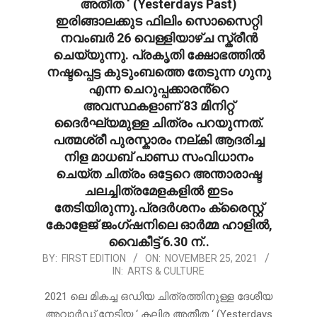
അതീത ‘ (Yesterdays Past)
ഇരിങ്ങാലക്കുട ഫിലിം സൊസൈറ്റി
നവംബർ 26 വെള്ളിയാഴ്ച സ്ക്രീൻ
ചെയ്യുന്നു. പ്രകൃതി ക്ഷോഭത്തിൽ
നഷ്ടപ്പെട്ട കുടുംബത്തെ തേടുന്ന ഗുനു
എന്ന ചെറുപ്പക്കാരൻ്റെ
അവസ്ഥകളാണ് 83 മിനിറ്റ്
ദൈർഘ്യമുള്ള ചിത്രം പറയുന്നത്.
പത്മശ്രീ പുരസ്കാരം നല്കി ആദരിച്ച
നിള മാധബ് പാണ്ഡ സംവിധാനം
ചെയ്ത ചിത്രം ഒട്ടേറെ അന്താരാഷ്ട
ചലച്ചിത്രമേളകളിൽ ഇടം
തേടിയിരുന്നു.പ്രദർശനം ക്രൈസ്റ്റ്
കോളേജ് ജംഗ്ഷനിലെ ഓർമ്മ ഹാളിൽ,
വൈകീട്ട് 6.30 ന്..
2021-
BY:
FIRST EDITION
ON:
NOVEMBER 25, 2021
IN:
ARTS & CULTURE
11-
25
2021 ലെ മികച്ച ഒഡിയ ചിത്രത്തിനുള്ള ദേശീയ
അവാർഡ് നേടിയ ‘ കലിര അതീത ‘ (Yesterdays