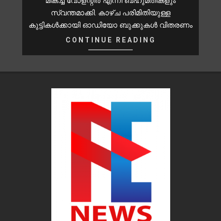
മികച്ച വോളന്റീർ എന്നീ ബഹുമതികളും
സ്വന്തമാക്കി. കാഴ്ച പരിമിതിയുള്ള
കുട്ടികൾക്കായി ഓഡിയോ ബുക്കുകൾ വിതരണം
CONTINUE READING