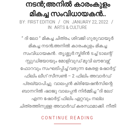
നടൻ;അനിൽ കാരംകുളം
മികച്ച സംവിധായകൻ..
2022-
BY:
FIRST EDITION
ON:
JANUARY 22, 2022
IN:
ARTS & CULTURE
01-
22
” ദി ലോ ” മികച്ച ചിത്രം; ശിവജി ഗുരുവായൂർ
മികച്ച നടൻ;അനിൽ കാരംകുളം മികച്ച
സംവിധായകൻ.. തൃശ്ശൂർ:സ്ക്രീൻ ടച്ച് ടാലന്റ്
സ്റ്റുഡിയോയും മോളിവുഡ് മൂവി ലൗവേഴ്സ്
ഫോറവും സംഘടിപ്പിച്ച് വരുന്ന കേരള ഷോർട്ട്
ഫിലിം ലീഗ് സീസൺ – 2 ഫിലിം അവാർഡ്
പ്രഖ്യാപിച്ചു. വാലപ്പൻ ക്രിയേഷൻസിന്റെ
ബാനറിൽ ഷാജു വാലപ്പൻ നിർമ്മിച്ച “ദി ലോ’
എന്ന ഷോർട്ട് ഫിലിം ഏറ്റവും നല്ല
ചിത്രത്തിനുള്ള അവാർഡ് കരസ്ഥമാക്കി. നീതി
CONTINUE READING