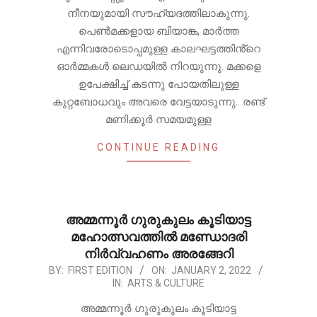
നീനയുമായി സൗഹ്യദത്തിലാകുന്നു.
പെൺമക്കളായ ബിയാങ്ക, മാർത്ത
എന്നിവരോടൊപ്പമുള്ള കാലഘട്ടത്തിൻ്റെ
ഓർമ്മകൾ ലെഡയിൽ നിറയുന്നു. മക്കളെ
ഉപേക്ഷിച്ച് കടന്നു പോയതിലുള്ള
കുറ്റബോധവും അവരെ വേട്ടയാടുന്നു.. രണ്ട്
മണിക്കൂർ സമയമുള്ള
CONTINUE READING
അമ്മന്നൂർ ഗുരുകുലം കൂടിയാട്ട
മഹോത്സവത്തിൽ മണ്ഡോദരി
നിർവ്വഹണം അരങ്ങേറി
2022-
BY:
FIRST EDITION
ON:
JANUARY 2, 2022
IN:
ARTS & CULTURE
01-
02
അമ്മന്നൂർ ഗുരുകുലം കൂടിയാട്ട