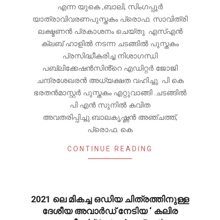
എന്ന യുകെ ,ബാലി, സിംഗപ്പൂർ
യാത്രാവിവരണപുസ്തകം പ്രൊഫ. സാവിത്രി
ലക്ഷ്മണൻ പ്രകാശനം ചെയ്തു. എസ്എൻ
ക്ലബ് ഹാളിൽ നടന്ന ചടങ്ങിൽ പുസ്തകം
പ്രസിദ്ധീകരിച്ച നിശാഗന്ധി
പബ്ലിക്കേഷൻസിൻ്റെ എഡിറ്റർ ജോജി
ചന്ദ്രശേഖരൻ അധ്യക്ഷത വഹിച്ചു. പി കെ
ഭരതൻമാസ്റ്റർ പുസ്തകം എറ്റുവാങ്ങി .ചടങ്ങിൽ
പി എൻ സുനിൽ കവിത
അവതരിപ്പിച്ചു.ബാലകൃഷ്ണൻ അഞ്ചത്ത്,
പ്രൊഫ. കെ
CONTINUE READING
2021 ലെ മികച്ച ഒഡിയ ചിത്രത്തിനുള്ള
ദേശീയ അവാർഡ് നേടിയ ‘ കലിര