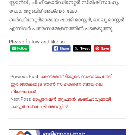
സ്റ്റാൻലി, ചീഫ് കോർഡിനേറ്റർ സിമിഷ് സാഹു,
ഡോ. ആബിദ് അക്ബർ, കോ
ഓർഡിനേറ്റർമാരായ ഷാജി മാസ്റ്റർ, ലാലു മാസ്റ്റർ
എന്നിവർ പത്രസമ്മേളനത്തിൽ പങ്കെടുത്തു.
Please follow and like us:
2026-
07-
Previous Post:
കേന്ദ്രമന്ത്രിയുടെ സഹായം തേടി
07
ഇരിങ്ങാലക്കുട ടൗൺ സഹകരണ ബാങ്കിലെ
നിക്ഷേപകർ
Next Post:
ഓപ്പറേഷൻ തൂഫാൻ; കഞ്ചാവുമായി
കാട്ടൂർ സ്വദേശി അറസ്റ്റിൽ