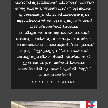
പ്രവാസി കൂട്ടായ്മയായ ” തിരനോട്ടം” ത്തിൻ്റെ
നേതൃത്വത്തിൽ ‘അരങ്ങ് 2026’ ന് തുടക്കമായി
ഇരിങ്ങാലക്കുട: പ്രവാസി മലയാളികളുടെ
കൂട്ടായ്മയായ തിരനോട്ടം ഒരുക്കുന്ന “അരങ്ങ്
2026″ന് ഭാരതീയവിദ്യാഭവൻ
ഓഡിറ്റോറിയത്തിൽ തുടക്കമായി. ഡോക്ടർ
അപർണ്ണ നങ്ങ്യാരും സംഘവും അവതരിപ്പിച്ച
‘സന്താനഗോപാലം ദശമംകൂത്ത്’ , ‘നാലുനോക്ക്
പുറപ്പാട് ‘ഇരട്ടമേളപ്പദം ‘ ”കാലകേയവധം’
കഥകളി തുടങ്ങിയ പരിപാടികൾ ശ്രദ്ധ നേടി.
ഇരിങ്ങാലക്കുട ഭാരതീയ വിദ്യാഭവൻ
ചെയർമാൻ ടി. എ. നായർ, എക്സിക്യൂട്ടീവ്
വൈസ് ചെയർമാൻ
CONTINUE READING