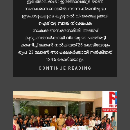
ഇരിങ്ങാലക്കുട : ഇരിങ്ങാലക്കുട ടൗൺ
സഹകരണ ബാങ്കിൽ നടന്ന ക്രമവിരുദ്ധ
ഇടപാടുകളുടെ കൂടുതൽ വിവരങ്ങളുമായി
ഐടിയു ബാങ്ക് നിക്ഷേപക
സംരക്ഷണസമരസമിതി. അഞ്ച്
കുടുംബങ്ങൾക്കായി വിലയുടെ പത്തിരട്ടി
കാണിച്ച് ലോൺ നൽകിയത് 25 കോടിയോളം
രൂപ. 23 ലോൺ അപേക്ഷകർക്കായി നൽകിയത്
124.5 കോടിയോളം.
CONTINUE READING