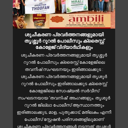
ശുചീകരണ പ്രവർത്തനങ്ങളുമായി
തൃശ്ശൂർ റൂറൽ പോലീസും ക്രൈസ്റ്റ്
കോളേജ് വിദ്യാർഥികളും
ശുചീകരണ പ്രവർത്തനങ്ങളുമായി തൃശ്ശൂർ
റൂറൽ പോലീസും ക്രൈസ്റ്റ് കോളേജിലെ
തവനീഷ് സംഘടനയും ഇരിങ്ങാലക്കുട :
ശുചീകരണ പ്രവർത്തനങ്ങളുമായി തൃശൂർ
റൂറൽ പോലീസും ഇരിങ്ങാലക്കുട ക്രൈസ്റ്റ്
കോളേജിലെ സോഷ്യൽ സർവീസ്
സംഘടനയായ ‘തവനിഷ്’ അംഗങ്ങളും. തൃശൂർ
റൂറൽ ജില്ലാ പോലീസ് ആസ്ഥാനത്തും
ഇരിങ്ങാലക്കുട, മാള, പുതുക്കാട്, മതിലകം എന്നീ
പോലീസ് സ്റ്റേഷൻ പരിസരങ്ങളിലുമാണ്
ശുചീകരണ പ്രവർത്തനങ്ങൾ നടന്നത്. തൃശൂർ