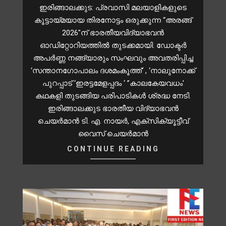
ഇരിങ്ങാലക്കുട: പ്രവാസി മലയാളികളുടെ
കൂട്ടായ്മയായ തിരനോട്ടം ഒരുക്കുന്ന “അരങ്ങ്
2026″ന് ഭാരതീയവിദ്യാഭവൻ
ഓഡിറ്റോറിയത്തിൽ തുടക്കമായി. ഡോക്ടർ
അപർണ്ണ നങ്ങ്യാരും സംഘവും അവതരിപ്പിച്ച
‘സന്താനഗോപാലം ദശമംകൂത്ത്’ , ‘നാലുനോക്ക്
പുറപ്പാട് ‘ഇരട്ടമേളപ്പദം ‘ ”കാലകേയവധം’
കഥകളി തുടങ്ങിയ പരിപാടികൾ ശ്രദ്ധ നേടി.
ഇരിങ്ങാലക്കുട ഭാരതീയ വിദ്യാഭവൻ
ചെയർമാൻ ടി. എ. നായർ, എക്സിക്യൂട്ടീവ്
വൈസ് ചെയർമാൻ
CONTINUE READING