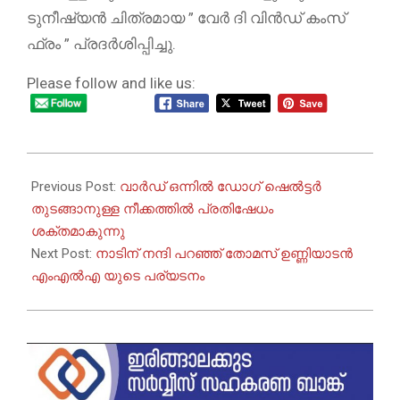
ടുനീഷ്യൻ ചിത്രമായ ” വേർ ദി വിൻഡ് കംസ്
ഫ്രം ” പ്രദർശിപ്പിച്ചു.
Please follow and like us:
2026-
05-
Previous Post:
വാർഡ് ഒന്നിൽ ഡോഗ് ഷെൽട്ടർ
26
തുടങ്ങാനുള്ള നീക്കത്തിൽ പ്രതിഷേധം
ശക്തമാകുന്നു
Next Post:
നാടിന് നന്ദി പറഞ്ഞ് തോമസ് ഉണ്ണിയാടൻ
എംഎൽഎ യുടെ പര്യടനം