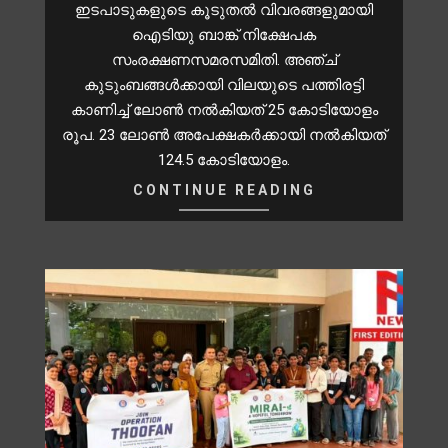
ഇടപാടുകളുടെ കൂടുതൽ വിവരങ്ങളുമായി
ഐടിയു ബാങ്ക് നിക്ഷേപക
സംരക്ഷണസമരസമിതി. അഞ്ച്
കുടുംബങ്ങൾക്കായി വിലയുടെ പത്തിരട്ടി
കാണിച്ച് ലോൺ നൽകിയത് 25 കോടിയോളം
രൂപ. 23 ലോൺ അപേക്ഷകർക്കായി നൽകിയത്
124.5 കോടിയോളം.
CONTINUE READING