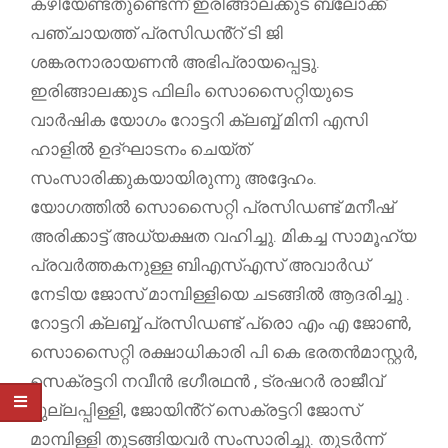
കഴിയേണ്ടതുണ്ടെന്ന് ഇരിങ്ങാലക്കുട ബ്ലോക്ക്
പഞ്ചായത്ത് പ്രസിഡൻ്റ് ടി ജി
ശങ്കരനാരായണൻ അഭിപ്രായപ്പെട്ടു.
ഇരിങ്ങാലക്കുട ഫിലിം സൊസൈറ്റിയുടെ
വാർഷിക യോഗം റോട്ടറി ക്ലബ്ബ് മിനി എസി
ഹാളിൽ ഉദ്ഘാടനം ചെയ്ത്
സംസാരിക്കുകയായിരുന്നു അദ്ദേഹം.
യോഗത്തിൽ സൊസൈറ്റി പ്രസിഡണ്ട് മനീഷ്
അരിക്കാട്ട് അധ്യക്ഷത വഹിച്ചു. മികച്ച സാമൂഹ്യ
പ്രവർത്തകനുള്ള ബിഎസ്എസ് അവാർഡ്
നേടിയ ജോസ് മാമ്പിള്ളിയെ ചടങ്ങിൽ ആദരിച്ചു .
റോട്ടറി ക്ലബ്ബ് പ്രസിഡണ്ട് പ്രൊ എം എ ജോൺ,
സൊസൈറ്റി രക്ഷാധികാരി പി കെ ഭരതൻമാസ്റ്റർ,
സെക്രട്ടറി നവീൻ ഭഗീരഥൻ , ട്രഷറർ രാജീവ്
മുല്ലപ്പിള്ളി, ജോയിൻ്റ് സെക്രട്ടറി ജോസ്
മാമ്പിള്ളി തുടങ്ങിയവർ സംസാരിച്ചു. തുടർന്ന്