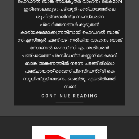
ഫെഡറൽ ബാങ്ക് അധികൃതർ വാഹനം കൈമാറി
ഇരിങ്ങാലക്കുട : പടിയൂർ പഞ്ചായത്തിലെ
ശുചിത്വമാലിന്യ സംസ്‌കരണ
പ്രവർത്തനങ്ങൾ കൂടുതൽ
കാര്യക്ഷമമാക്കുന്നതിനായി ഫെഡറൽ ബാങ്ക്
സിഎസ്ആർ ഫണ്ട് വഴി നൽകിയ വാഹനം ബാങ്ക്
സോണൽ ഹെഡ് സി എം ശശിധരൻ
പഞ്ചായത്ത് പ്രസിഡൻ്റ് കണ്ണന് കൈമാറി.
ബാങ്ക് അങ്കണത്തിൽ നടന്ന ചടങ്ങ് ജില്ലാ
പഞ്ചായത്ത് വൈസ് പ്രസിഡൻ്റ് ടി കെ
സുധീഷ് ഉദ്ഘാടനം ചെയ്തു. എടതിരിഞ്ഞി
സബ്
CONTINUE READING