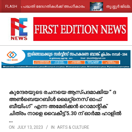
Skip
ിക പദ്ധതി ഭേദഗതികൾക്ക് അംഗീകാരം
തൃശ്ശൂർ ജില്ലയിൽ ഇ
FLASH
to
content
FIRST
EDITION
NEWS
Primary
Navigation
Menu
കുന്ദേരയുടെ രചനയെ ആസ്പദമാക്കിയ ” ദ
അൺബെയറബിൾ ലൈറ്റ്നെസ് ഓഫ്
ബീയിംഗ് ‘ എന്ന അമേരിക്കൻ റൊമാന്റിക്
ചിത്രം നാളെ വൈകീട്ട് 5.30 ന് ഓർമ്മ ഹാളിൽ
…
ON:
JULY 13, 2023
IN:
ARTS & CULTURE