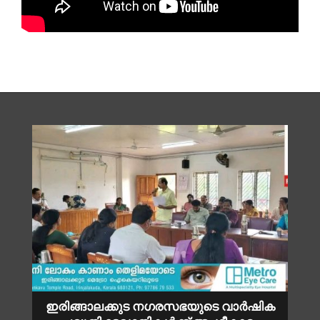
ഇരിങ്ങാലക്കുട നഗരസഭയുടെ വാർഷിക