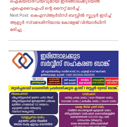
13
ഐക്യദാർഡ്യവുമായി ഇരിങ്ങാലക്കുടയിൽ
എഐവൈഎഫി ന്റെ നൈറ്റ് മാർച്ച് …
Next Post:
കെഎസ്ആർടിസി ബസ്സിൽ സ്കൂട്ടർ ഇടിച്ച്
ആളൂർ സ്വദേശിനിയായ കോളേജ് വിദ്യാർഥിനി
മരിച്ചു …