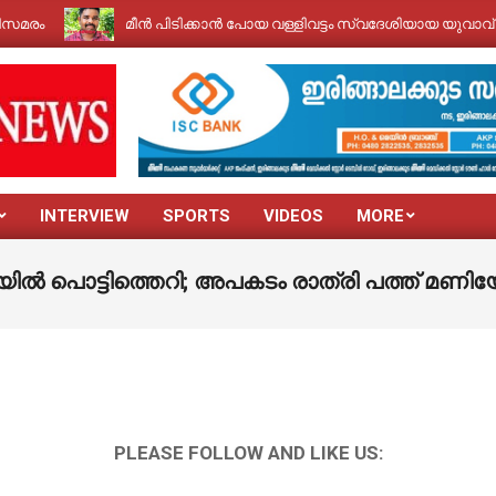
മരം
മീൻ പിടിക്കാൻ പോയ വള്ളിവട്ടം സ്വദേശിയായ യുവാവ് തോട്
INTERVIEW
SPORTS
VIDEOS
MORE
ൽ പൊട്ടിത്തെറി; അപകടം രാത്രി പത്ത് മണി
PLEASE FOLLOW AND LIKE US: