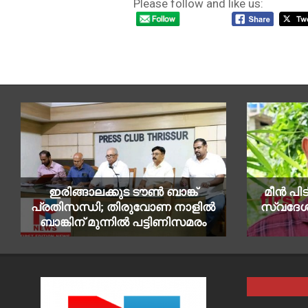
Please follow and like us:
2021-
08-
30
ഇരിങ്ങാലക്കുട ടൗൺ ബാങ്ക്
മീൻ പിട
പ്രതിസന്ധി; തിരുവോണ നാളിൽ
സ്വദേശ
ബാങ്കിന് മുന്നിൽ പട്ടിണിസമരം