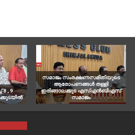
സമാജം സംരക്ഷണസമിതിയുടെ
ആരോപണങ്ങൾ തള്ളി
 8 , 9
ഇരിങ്ങാലക്കുട എസ്എൻബിഎസ്
ക്കുടയിൽ
സമാജം