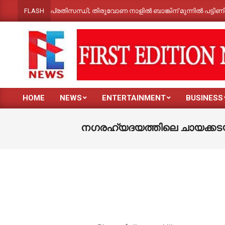
Skip
ട ടൗൺ ബാങ്ക് പ്രതിസന്ധി; തിരുവോണ നാളിൽ ബാങ്കിന് മുന്നിൽ പട്ടിണിസ
FLASH
to
content
FIRST
HOME
NEWS
ENTERTAINMENT
BUSINESS
EDITION
Primary
Navigation
NEWS
നഗരഹ്യദയത്തിലെ ചായക്കടയി
Menu